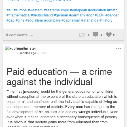
#eu
#europe
#western
#easterneurope
#european
#education
#math
#mathematics
#deutschland
#german
#germany
#gdr
#DDR
#gender
#gap
#girls
#socialism
#compare
#capitalism
#statistics
#history
0 comments
0
0
2
kuchinster
6 months ago
–
Public
Paid education — a crime
against the individual
"*the first [measure] would be the general education of all children
without exception at the expense of the state-an education which is
equal for all and continues until the individual is capable of living as
an independent member of society. Every man has the right to the
full development of his abilities and society wrongs individuals twice
over when it makes ignorance a necessary consequence of poverty.
It is obvious that society gains more from educated than from
ignorant, uncultured members."