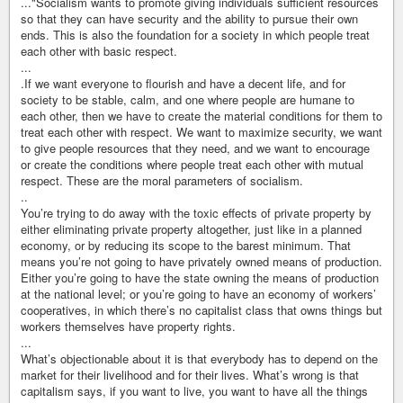
..."Socialism wants to promote giving individuals sufficient resources
so that they can have security and the ability to pursue their own
ends. This is also the foundation for a society in which people treat
each other with basic respect.
...
.If we want everyone to flourish and have a decent life, and for
society to be stable, calm, and one where people are humane to
each other, then we have to create the material conditions for them to
treat each other with respect. We want to maximize security, we want
to give people resources that they need, and we want to encourage
or create the conditions where people treat each other with mutual
respect. These are the moral parameters of socialism.
..
You’re trying to do away with the toxic effects of private property by
either eliminating private property altogether, just like in a planned
economy, or by reducing its scope to the barest minimum. That
means you’re not going to have privately owned means of production.
Either you’re going to have the state owning the means of production
at the national level; or you’re going to have an economy of workers’
cooperatives, in which there’s no capitalist class that owns things but
workers themselves have property rights.
...
What’s objectionable about it is that everybody has to depend on the
market for their livelihood and for their lives. What’s wrong is that
capitalism says, if you want to live, you want to have all the things