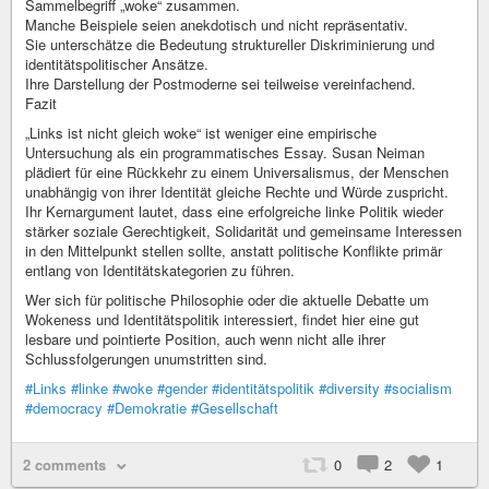
Sammelbegriff „woke“ zusammen.
Manche Beispiele seien anekdotisch und nicht repräsentativ.
Sie unterschätze die Bedeutung struktureller Diskriminierung und
identitätspolitischer Ansätze.
Ihre Darstellung der Postmoderne sei teilweise vereinfachend.
Fazit
„Links ist nicht gleich woke“ ist weniger eine empirische
Untersuchung als ein programmatisches Essay. Susan Neiman
plädiert für eine Rückkehr zu einem Universalismus, der Menschen
unabhängig von ihrer Identität gleiche Rechte und Würde zuspricht.
Ihr Kernargument lautet, dass eine erfolgreiche linke Politik wieder
stärker soziale Gerechtigkeit, Solidarität und gemeinsame Interessen
in den Mittelpunkt stellen sollte, anstatt politische Konflikte primär
entlang von Identitätskategorien zu führen.
Wer sich für politische Philosophie oder die aktuelle Debatte um
Wokeness und Identitätspolitik interessiert, findet hier eine gut
lesbare und pointierte Position, auch wenn nicht alle ihrer
Schlussfolgerungen unumstritten sind.
#Links
#linke
#woke
#gender
#identitätspolitik
#diversity
#socialism
#democracy
#Demokratie
#Gesellschaft
2 comments
0
2
1