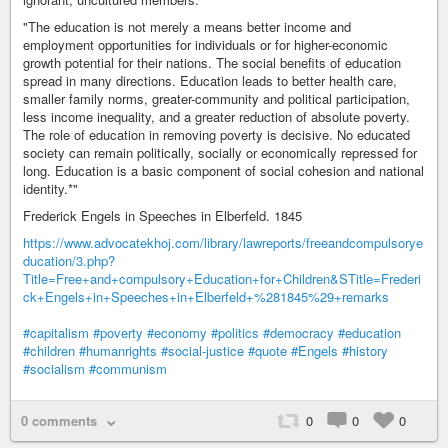
"The education is not merely a means better income and
employment opportunities for individuals or for higher-economic
growth potential for their nations. The social benefits of education
spread in many directions. Education leads to better health care,
smaller family norms, greater-community and political participation,
less income inequality, and a greater reduction of absolute poverty.
The role of education in removing poverty is decisive. No educated
society can remain politically, socially or economically repressed for
long. Education is a basic component of social cohesion and national
identity.*"
Frederick Engels in Speeches in Elberfeld. 1845
https://www.advocatekhoj.com/library/lawreports/freeandcompulsorye
ducation/3.php?
Title=Free+and+compulsory+Education+for+Children&STitle=Frederi
ck+Engels+in+Speeches+in+Elberfeld+%281845%29+remarks
#capitalism
#poverty
#economy
#politics
#democracy
#education
#children
#humanrights
#social-justice
#quote
#Engels
#history
#socialism
#communism
0 comments
0
0
0