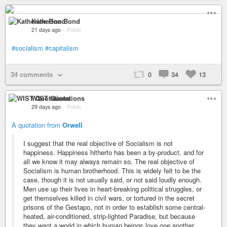
Katherine Bond
21 days ago
–
Public
#socialism
#capitalism
34 comments
0
34
13
WIST Quotations
29 days ago
–
Public
A quotation from
Orwell
I suggest that the real objective of Socialism is not
happiness. Happiness hitherto has been a by-product, and for
all we know it may always remain so. The real objective of
Socialism is human brotherhood. This is widely felt to be the
case, though it is not usually said, or not said loudly enough.
Men use up their lives in heart-breaking political struggles, or
get themselves killed in civil wars, or tortured in the secret
prisons of the Gestapo, not in order to establish some central-
heated, air-conditioned, strip-lighted Paradise, but because
they want a world in which human beings love one another