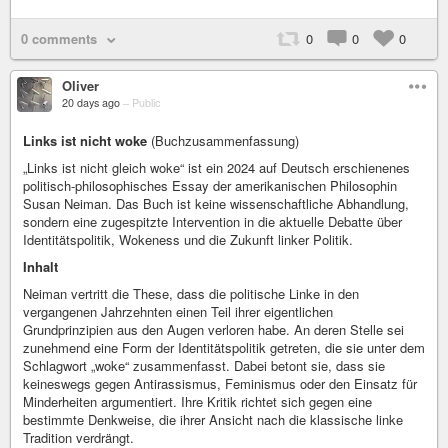
0 comments
0
0
0
Oliver
20 days ago
–
Public
Links ist nicht woke
(Buchzusammenfassung)
„Links ist nicht gleich woke“ ist ein 2024 auf Deutsch erschienenes
politisch-philosophisches Essay der amerikanischen Philosophin
Susan Neiman. Das Buch ist keine wissenschaftliche Abhandlung,
sondern eine zugespitzte Intervention in die aktuelle Debatte über
Identitätspolitik, Wokeness und die Zukunft linker Politik.
Inhalt
Neiman vertritt die These, dass die politische Linke in den
vergangenen Jahrzehnten einen Teil ihrer eigentlichen
Grundprinzipien aus den Augen verloren habe. An deren Stelle sei
zunehmend eine Form der Identitätspolitik getreten, die sie unter dem
Schlagwort „woke“ zusammenfasst. Dabei betont sie, dass sie
keineswegs gegen Antirassismus, Feminismus oder den Einsatz für
Minderheiten argumentiert. Ihre Kritik richtet sich gegen eine
bestimmte Denkweise, die ihrer Ansicht nach die klassische linke
Tradition verdrängt.