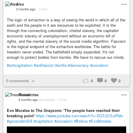
Alex
3 months ago
–
Public
The logic of extraction is a way of seeing the world in which all of the
earth and the people in it are resources to be exploited. It is the
through line connecting colonialism, chattel slavery, the capitalist
economic slavery of unemployment without an economic bill of
rights, and the mental slavery of the social media algorithm. Fascism
is the logical endpoint of the extractive worldview. The battle for
freedom never ended. The battlefield simply expanded. It's not
enough to protect bodies from bombs. We have to rescue our minds.
#anticapitalism
#antifascist
#antifa
#democracy
#socialism
0 comments
0
0
2
Trocatintas
3 months ago
Via mobile
–
Public
Evo Morales to The Grayzone: 'The people have reached their
breaking point'
https://www.youtube.com/watch?v=SQTJ57LoPMo
#genocideUSA
#capitalism
#socialism
#Bolivia
#EvoMorales