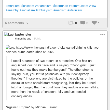
#marxism
#leninism
#anarchism
#libertarian
#communism
#iww
#anarchy
#socialism
#trotskyism
#maoism
#stalinism
6 comments
0
6
1
kuchinster
6 months ago
–
Public
I recall a cartoon of two steers in a meadow. One has an
anguished look on its face and is saying, "Good grief, I just
found out how they make hamburgers!" The other steer is
saying, "Oh, you leftist paranoids with your conspiracy
theories." Those who are victimized by the policies of the
capitalist state should start recognizing, lest they be turned
into hamburger, that the conditions they endure are something
more than the result of innocent folly and unintended
consequences.
"Against Empire" by Michael Parenti