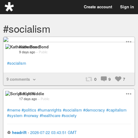
Create account
Sign in
#socialism
Katherine Bond
9 days ago
–
Public
#socialism
9 comments
0
9
7
Script Kiddie
17 days ago
–
Public
#meme
#politics
#humanrights
#socialism
#democracy
#capitalism
#system
#norway
#healthcare
#society
♲
headrift
-
2026-07-22 03:43:51 GMT