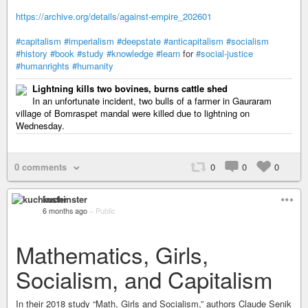
https://archive.org/details/against-empire_202601
#capitalism
#imperialism
#deepstate
#anticapitalism
#socialism
#history
#book
#study
#knowledge
#learn
for
#social-justice
#humanrights
#humanity
Lightning kills two bovines, burns cattle shed
In an unfortunate incident, two bulls of a farmer in Gauraram
village of Bomraspet mandal were killed due to lightning on
Wednesday.
0 comments
0
0
0
kuchinster
6 months ago
–
Public
Mathematics, Girls,
Socialism, and Capitalism
In their 2018 study “Math, Girls and Socialism,” authors Claude Senik