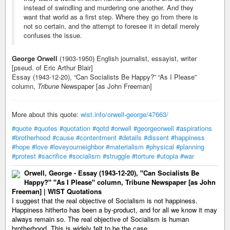
instead of swindling and murdering one another. And they
want that world as a first step. Where they go from there is
not so certain, and the attempt to foresee it in detail merely
confuses the issue.
George Orwell
(1903-1950) English journalist, essayist, writer
[pseud. of Eric Arthur Blair]
Essay (1943-12-20), “Can Socialists Be Happy?” “As I Please”
column,
Tribune
Newspaper [as John Freeman]
More about this quote:
wist.info/orwell-george/47663/
#quote
#quotes
#quotation
#qotd
#orwell
#georgeorwell
#aspirations
#brotherhood
#cause
#contentment
#details
#dissent
#happiness
#hope
#love
#loveyourneighbor
#materialism
#physical
#planning
#protest
#sacrifice
#socialism
#struggle
#torture
#utopia
#war
Orwell, George - Essay (1943-12-20), "Can Socialists Be
Happy?" "As I Please" column, Tribune Newspaper [as John
Freeman] | WIST Quotations
I suggest that the real objective of Socialism is not happiness.
Happiness hitherto has been a by-product, and for all we know it may
always remain so. The real objective of Socialism is human
brotherhood. This is widely felt to be the case,...