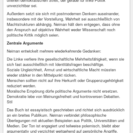
offenen demokratischen Streit, der gerade für linke Politik
unverzichtbar sei.
Außerdem setzt sie sich mit postmodernen Denkern auseinander,
insbesondere mit der Vorstellung, Wahrheit sei ausschließlich von
Machtstrukturen abhängig. Neiman hält dem entgegen, dass ohne
den Anspruch auf objektive Wahrheit weder Wissenschaft noch
politische Kritik möglich seien.
Zentrale Argumente
Neiman entwickelt mehrere wiederkehrende Gedanken:
Die Linke verliere ihre gesellschaftliche Mehrheitsfähigkeit, wenn sie
sich fast ausschließlich mit Identitätsfragen beschäftige.
Soziale Ungleichheit, Armut und wirtschaftliche Macht müssten
wieder stärker in den Mittelpunkt rücken.
Menschen sollten nicht auf ihre Herkunft oder Gruppenzugehörigkeit
reduziert werden.
Moralische Empörung dürfe politische Argumente nicht ersetzen.
Demokratie lebe von Meinungsfreiheit und kontroversen Debatten.
Stil
Das Buch ist essayistisch geschrieben und richtet sich ausdrücklich
an ein breites Publikum. Neiman verbindet philosophische
Überlegungen mit aktuellen Beispielen aus Politik, Universitäten und
Medien. Der Ton ist engagiert und teilweise polemisch, bleibt aber
argumentativ und verzichtet weitgehend auf persönliche Angriffe.