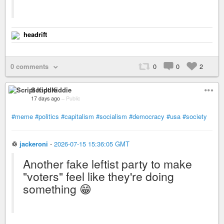
headrift
0 comments
0
0
2
Script Kiddie
17 days ago
–
Public
#meme
#politics
#capitalism
#socialism
#democracy
#usa
#society
♲
jackeroni
-
2026-07-15 15:36:05 GMT
Another fake leftist party to make
"voters" feel like they're doing
something 😁