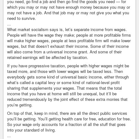
you need, go find a job and then go find the goods you need — for
which you may or may not have enough money because you may or
may not have a job. And that job may or may not give you what you
need to survive.
...
What market socialism says is, let’s separate income from wages.
People will have the wage they make; people at more profitable firms
will make higher wages, people at less profitable firm will make lower
wages, but that doesn’t exhaust their income. Some of their income
will also come from a universal income grant. And some of their
retained earnings will be affected by taxation.
If you have progressive taxation, people with higher wages might be
taxed more, and those with lower wages will be taxed less. Then
everybody gets some kind of universal basic income, either through
what’s called a capital levy or some kind of national-level profit
sharing that supplements your wages. That means that the total
income that you have at home will still be unequal, but it’ll be
reduced tremendously by the joint effect of these extra monies that
you’re getting.
On top of that, keep in mind, there are all the direct public services
you’ll be getting. You’ll getting health care for free, education for free.
So your wage only accounts for a fraction of all the stuff that goes
into your standard of living.
...