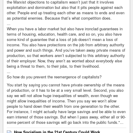
the Marxist objections to capitalism wasn’t just that it involves
exploitation and domination but also that it pits people against each
other. People end up treating each other as means to ends and even
as potential enemies. Because that’s what competition does.
...
When you have a labor market but also have ironclad guarantees in
terms of housing, education, health care, and so on, you also have
some kind of guarantee that a loss of job doesn’t mean a loss of
income. You also have protections on the job from arbitrary authority
and power and such things. And you’ve taken away private means of
production, so that workers aren’t subjected to this arbitrary authority
of their employer. Now, they aren’t as worried about everybody else
being a threat to them, to their jobs, to their livelihood.
...
So how do you prevent the reemergence of capitalists?
You start by saying you cannot have private ownership of the means
of production, or it has to be at a very small level. Second, you also
say we will not allow huge inequalities of wealth, even though we
might allow inequalities of income. Then you say we won’t allow
people to hand down their wealth from one generation to the other.
For instance, I might actually have large savings and be able to even
earn interest of those savings. But when I pass away, either all or 90-
some percent of those savings will go back into the public funds."...
How Socialism in the 21st Century Could Work