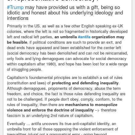
#Trump
may have provided us with a gift, being so
idiotic and honest about his underlying ideology and
intentions
Primarily in the US. as well as a few other English speaking ex-UK
colonies, where the left is not so fragmented in historically developed
left and radical left parties,
an umbrella
#antifa
organization may
be feasible
, if political conditions are such to provide an exit, and
dead ends have appeared and been established for the center left
(social democracy has been demolished and can not be reincarnated,
only fools and lying demagogues can advocate for social democracy
within capitalism after 1980), and hope has been lost for a wide range
of struggling people.
Capitalism's foundamental principles are to establish a set of rules
(constitution and laws) of
protecting and defending inequality
.
Although demagogues, proponents of democracy, abuse the term
freedom, and choice, the fact is those rules defending inequality are
not to be challenged. If people don't obey, comply, conform, to the
rules of inequality, then there are
mechanisms to monopolize
violence and enforce the doctrine of inequality
--> therefore
fascism is an underlying 2nd nature of capitalism.
Eventually ... antifa uncovers its true anti-capitalist identity, an
umbrella front for all those oppposing the violent enforcement of
inequalities (plural not a grammatical error - going beyond