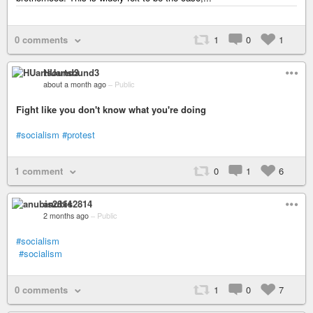
0 comments
1
0
1
HUartsound3
about a month ago
–
Public
Fight like you don't know what you're doing
#socialism
#protest
1 comment
0
1
6
anubis2814
2 months ago
–
Public
#socialism
#socialism
0 comments
1
0
7