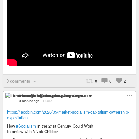
0 comments
0
0
2
libramoon@diaspora.glasswings.com
3 months ago
–
Public
https://jacobin.com/2026/05/market-socialism-capitalism-ownership-
exploitation
How
#Socialism
in the 21st Century Could Work
Interview with Vivek Chibber