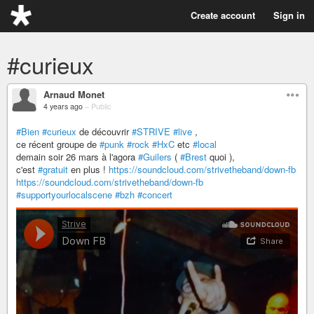
Create account
Sign in
#curieux
Arnaud Monet
4 years ago
–
Public
#Bien
#curieux
de découvrir
#STRIVE
#live
,
ce récent groupe de
#punk
#rock
#HxC
etc
#local
demain soir 26 mars à l'agora
#Guilers
(
#Brest
quoi ),
c'est
#gratuit
en plus !
https://soundcloud.com/strivetheband/down-fb
https://soundcloud.com/strivetheband/down-fb
#supportyourlocalscene
#bzh
#concert