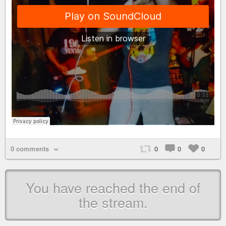
0 comments
0
0
0
You have reached the end of
the stream.