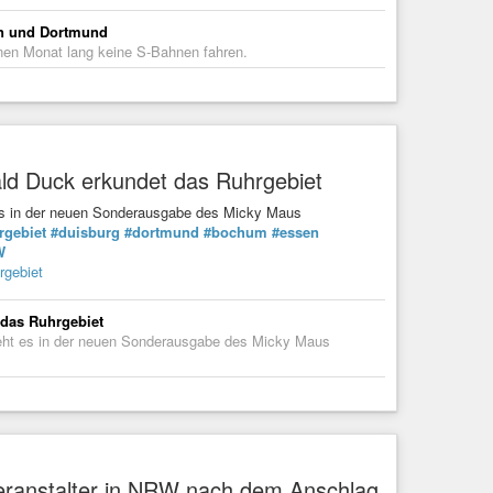
en und Dortmund
nen Monat lang keine S-Bahnen fahren.
d Duck erkundet das Ruhrgebiet
 es in der neuen Sonderausgabe des Micky Maus
rgebiet
#duisburg
#dortmund
#bochum
#essen
W
rgebiet
das Ruhrgebiet
geht es in der neuen Sonderausgabe des Micky Maus
Veranstalter in NRW nach dem Anschlag