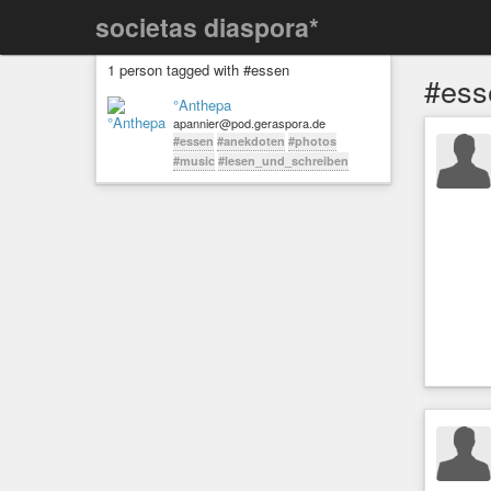
societas diaspora*
1 person tagged with #essen
#ess
°Anthepa
apannier@pod.geraspora.de
#essen
#anekdoten
#photos
#music
#lesen_und_schreiben