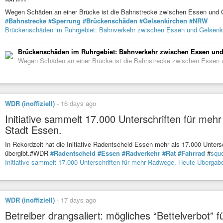
Wegen Schäden an einer Brücke ist die Bahnstrecke zwischen Essen und 
#Bahnstrecke
#Sperrung
#Brückenschäden
#Gelsenkirchen
#NRW
Brückenschäden im Ruhrgebiet: Bahnverkehr zwischen Essen und Gelsenki
Brückenschäden im Ruhrgebiet: Bahnverkehr zwischen Essen und 
Wegen Schäden an einer Brücke ist die Bahnstrecke zwischen Essen un
WDR (inoffiziell)
-
16 days ago
Initiative sammelt 17.000 Unterschriften für me
Stadt Essen.
In Rekordzeit hat die Initiative Radentscheid Essen mehr als 17.000 Unters
übergibt.#WDR
#Radentscheid
#Essen
#Radverkehr
#Rat
#Fahrrad
#
squ
Initiative sammelt 17.000 Unterschriften für mehr Radwege. Heute Übergabe
WDR (inoffiziell)
-
17 days ago
Betreiber drangsaliert: mögliches “Bettelverbot” 