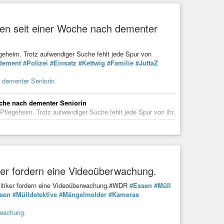
chen seit einer Woche nach dementer
eheim. Trotz aufwendiger Suche fehlt jede Spur von
dement
#Polizei
#Einsatz
#Kettwig
#Familie
#JuttaZ
h dementer Seniorin
oche nach dementer Seniorin
legeheim. Trotz aufwendiger Suche fehlt jede Spur von ihr.
iker fordern eine Videoüberwachung.
litiker fordern eine Videoüberwachung.#WDR
#Essen
#Müll
sen
#Mülldetektive
#Mängelmelder
#Kameras
rwachung.