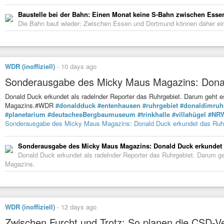
Baustelle bei der Bahn: Einen Monat keine S-Bahn zwischen Ess
Die Bahn baut wieder: Zwischen Essen und Dortmund können daher ei
WDR (inoffiziell)
-
10 days ago
Sonderausgabe des Micky Maus Magazins: Donal
Donald Duck erkundet als radelnder Reporter das Ruhrgebiet. Darum geht
Magazins.#WDR
#donaldduck
#entenhausen
#ruhrgebiet
#donaldimruh
#planetarium
#deutschesBergbaumuseum
#trinkhalle
#villahügel
#NR
Sonderausgabe des Micky Maus Magazins: Donald Duck erkundet das Ruh
Sonderausgabe des Micky Maus Magazins: Donald Duck erkundet 
Donald Duck erkundet als radelnder Reporter das Ruhrgebiet. Darum 
Magazins.
WDR (inoffiziell)
-
12 days ago
Zwischen Furcht und Trotz: So planen die CSD-