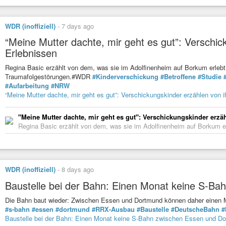
WDR (inoffiziell)
-
7 days ago
“Meine Mutter dachte, mir geht es gut”: Verschic
Erlebnissen
Regina Basic erzählt von dem, was sie im Adolfinenheim auf Borkum erlebt h
Traumafolgestörungen.#WDR
#Kinderverschickung
#Betroffene
#Studie
#Aufarbeitung
#NRW
“Meine Mutter dachte, mir geht es gut”: Verschickungskinder erzählen von i
"Meine Mutter dachte, mir geht es gut": Verschickungskinder erzä
Regina Basic erzählt von dem, was sie im Adolfinenheim auf Borkum erl
WDR (inoffiziell)
-
8 days ago
Baustelle bei der Bahn: Einen Monat keine S-B
Die Bahn baut wieder: Zwischen Essen und Dortmund können daher einen
#s-bahn
#essen
#dortmund
#RRX-Ausbau
#Baustelle
#DeutscheBahn
Baustelle bei der Bahn: Einen Monat keine S-Bahn zwischen Essen und D