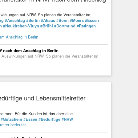
swirkungen auf NRW. So planen die Veranstalter im
ng
#Anschlag
#Berlin
#Ahaus
#Bonn
#Moers
#Essen
n
#Neukirchen-Vluyn
#Brühl
#Dortmund
#Ratingen
em Anschlag in Berlin
RW nach dem Anschlag in Berlin
h Auswirkungen auf NRW. So planen die Veranstalter im
edürftige und Lebensmittelretter
atmen. Für die Kunden ist das aber eine
#Gutschein
#Essen
#Bedürftige
#NRW
retter bedeutet