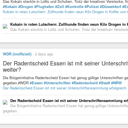
Das Kokain steckte in Lollis und Schuhen. Trotz der kreativen Verstecke,
#Kokain
#Drogen
#Flughafen
#Zoll
#Kontrolle
#Polizei
#Düsseldorf
#E
Kokain in roten Lutschern: Zollhunde finden neun Kilo Drogen in Koffer von
Kokain in roten Lutschern: Zollhunde finden neun Kilo Drogen in 
Das Kokain steckte in Lollis und Schuhen. Trotz der kreativen Verstec
WDR (inoffiziell)
-
2 days ago
Der Radentscheid Essen ist mit seiner Unterschr
weiter?
Die Bürgerinitiative Radentscheid Essen hat genug gültige Unterschriften 
gegeben.#WDR
#Essen
#Unterschriften
#Radentscheid
#Stadt
#NRW
Der Radentscheid Essen ist mit seiner Unterschriftensammlung erfolgreich.
Der Radentscheid Essen ist mit seiner Unterschriftensammlung erf
Die Bürgerinitiative Radentscheid Essen hat genug gültige Unterschri
gegeben.