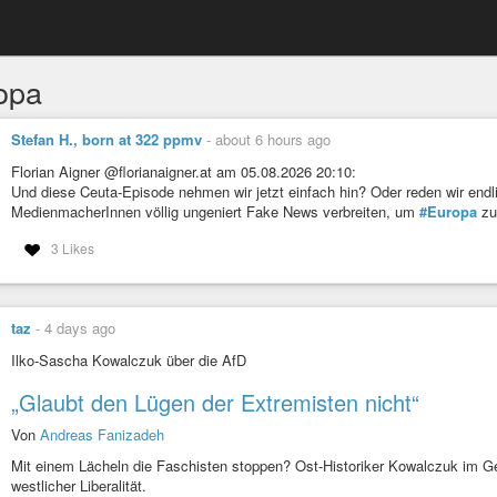
opa
Stefan H., born at 322 ppmv
-
about 6 hours ago
Florian Aigner @florianaigner.at am 05.08.2026 20:10:
Und diese Ceuta-Episode nehmen wir jetzt einfach hin? Oder reden wir endli
MedienmacherInnen völlig ungeniert Fake News verbreiten, um
#Europa
z
3 Likes
taz
-
4 days ago
Ilko-Sascha Kowalczuk über die AfD
„Glaubt den Lügen der Extremisten nicht“
Von
Andreas Fanizadeh
Mit einem Lächeln die Faschisten stoppen? Ost-Historiker Kowalczuk im Ge
westlicher Liberalität.