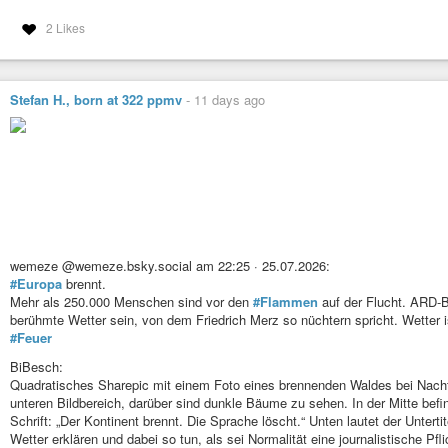
2 Likes
Stefan H., born at 322 ppmv
-
11 days ago
wemeze @wemeze.bsky.social am 22:25 · 25.07.2026:
#Europa
brennt.
Mehr als 250.000 Menschen sind vor den
#Flammen
auf der Flucht. ARD-
berühmte Wetter sein, von dem Friedrich Merz so nüchtern spricht. Wetter is
#Feuer
BiBesch:
Quadratisches Sharepic mit einem Foto eines brennenden Waldes bei Nach
unteren Bildbereich, darüber sind dunkle Bäume zu sehen. In der Mitte be
Schrift: „Der Kontinent brennt. Die Sprache löscht.“ Unten lautet der Untert
Wetter erklären und dabei so tun, als sei Normalität eine journalistische Pf