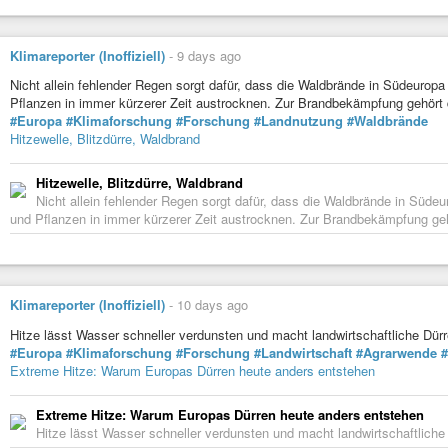
Klimareporter (Inoffiziell)
-
9 days ago
Nicht allein fehlender Regen sorgt dafür, dass die Waldbrände in Südeurop
Pflanzen in immer kürzerer Zeit austrocknen. Zur Brandbekämpfung gehört
#Europa
#Klimaforschung
#Forschung
#Landnutzung
#Waldbrände
Hitzewelle, Blitzdürre, Waldbrand
Hitzewelle, Blitzdürre, Waldbrand
Nicht allein fehlender Regen sorgt dafür, dass die Waldbrände in Süde
und Pflanzen in immer kürzerer Zeit austrocknen. Zur Brandbekämpfung gehö
Klimareporter (Inoffiziell)
-
10 days ago
Hitze lässt Wasser schneller verdunsten und macht landwirtschaftliche Dür
#Europa
#Klimaforschung
#Forschung
#Landwirtschaft
#Agrarwende
#
Extreme Hitze: Warum Europas Dürren heute anders entstehen
Extreme Hitze: Warum Europas Dürren heute anders entstehen
Hitze lässt Wasser schneller verdunsten und macht landwirtschaftliche