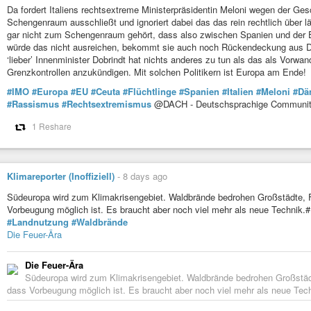
Da fordert Italiens rechtsextreme Ministerpräsidentin Meloni wegen der G
Schengenraum ausschließt und ignoriert dabei das das rein rechtlich über l
gar nicht zum Schengenraum gehört, dass also zwischen Spanien und der Ex
würde das nicht ausreichen, bekommt sie auch noch Rückendeckung aus D
‘lieber’ Innenminister Dobrindt hat nichts anderes zu tun als das als Vorwa
Grenzkontrollen anzukündigen. Mit solchen Politikern ist Europa am Ende!
#IMO
#Europa
#EU
#Ceuta
#Flüchtlinge
#Spanien
#Italien
#Meloni
#Dä
#Rassismus
#Rechtsextremismus
@DACH - Deutschsprachige Community 
1 Reshare
Klimareporter (Inoffiziell)
-
8 days ago
Südeuropa wird zum Klimakrisengebiet. Waldbrände bedrohen Großstädte, Fe
Vorbeugung möglich ist. Es braucht aber noch viel mehr als neue Techni
#Landnutzung
#Waldbrände
Die Feuer-Ära
Die Feuer-Ära
Südeuropa wird zum Klimakrisengebiet. Waldbrände bedrohen Großstädte
dass Vorbeugung möglich ist. Es braucht aber noch viel mehr als neue Tech