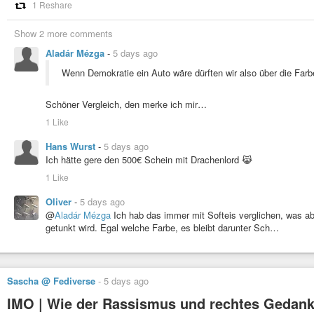
1 Reshare
Show 2 more comments
Aladár Mézga
-
5 days ago
Wenn Demokratie ein Auto wäre dürften wir also über die Farb
Schöner Vergleich, den merke ich mir…
1 Like
Hans Wurst
-
5 days ago
Ich hätte gere den 500€ Schein mit Drachenlord 😹
1 Like
Oliver
-
5 days ago
@
Aladár Mézga
Ich hab das immer mit Softeis verglichen, was ab
getunkt wird. Egal welche Farbe, es bleibt darunter Sch…
Sascha @ Fediverse
-
5 days ago
IMO | Wie der Rassismus und rechtes Gedan