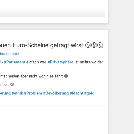
uen Euro-Scheine gefragt wirst 🙄🤑🤔
mus
#Kommunismus
#Europa
#wochentaz
#Faschisten
dex.de.html
U
-
#Parlament
einfach weil
#Privatsphäre
ist nichts wo der
misten nicht“
im Gespräch über klebrige Ostalgie, AfD und die Ablehnung
ntscheiden aber nicht wohin es fährt 😥
nheit 😭
ierung
#ethik
#Problem
#Bevölkerung
#Macht
#geld