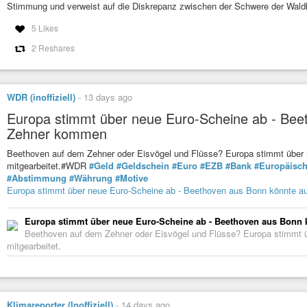
Stimmung und verweist auf die Diskrepanz zwischen der Schwere der Waldbr
5 Likes
2 Reshares
WDR (inoffiziell)
-
13 days ago
Europa stimmt über neue Euro-Scheine ab - Bee
Zehner kommen
Beethoven auf dem Zehner oder Eisvögel und Flüsse? Europa stimmt über 
mitgearbeitet.#WDR
#Geld
#Geldschein
#Euro
#EZB
#Bank
#Europäisch
#Abstimmung
#Währung
#Motive
Europa stimmt über neue Euro-Scheine ab - Beethoven aus Bonn könnte 
Europa stimmt über neue Euro-Scheine ab - Beethoven aus Bonn
Beethoven auf dem Zehner oder Eisvögel und Flüsse? Europa stimmt ü
mitgearbeitet.
Klimareporter (Inoffiziell)
-
14 days ago