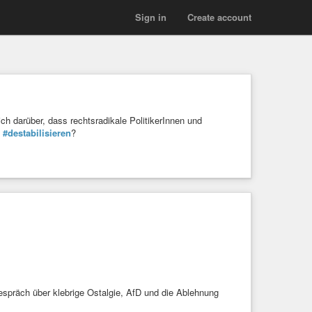
Sign in
Create account
ch darüber, dass rechtsradikale PolitikerInnen und
u
#destabilisieren
?
spräch über klebrige Ostalgie, AfD und die Ablehnung