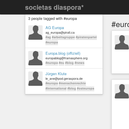
societas diaspora*
3 people tagged with #europa
#eur
AG Europa
ag_europa@pirati.ca
#ag
#arbeitsgruppe
#piratenpartei
#europa
Europa.blog (offiziell)
europablog@framasphere.org
#europa
#eu
#blog
#news
Jürgen Klute
le_ane@pod.geraspora.de
#europa
#menschenrechte
#international
#blog
#osteuropa