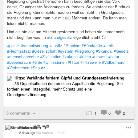
Regierung ungestraft herrschen kann beschäftigen sie das Volk
damit, Grundgesetz-Änderungen zu fordern. So entsteht der Eindruck
die Regierung könne nichts machen weil es nicht im Grundgesetz
steht und das kann man nur mit 2/3 Mehrheit ändern. Da kann man
leider nichts machen.
Und als sie alle am Hitzetot gestorben sind haben sie immer noch
nicht begriffen was im
#Grundgesetz
eigentlich steht 😐
#politik
#verantwortung
#Justiz
#Problem
#Bürokratie
#ethik
#Rechtsstaat
#Gesellschaft
#system
#Regierung
#Skandal
#Gesetz
#menschenrechte
#Zivilisation
#zukunft
#klima
#umwelt
#natur
#Lebensraum
#erde
#Emissionen
#Hitze
#Hitzewelle
#Völkermord
#Verbrechen
#Schutz
Hitze: Verbände fordern Gipfel und Grundgesetzänderung
36 Organisationen richten einen Appell an die Regierung. Sie
fordern einen Hitzegipfel, mehr Schutz und eine
Grundgesetzänderung.
6 comments
1
6
2
Simonalein ⁽⁽⁽i⁾⁾⁾
2 days ago
Via mobile
–
Public