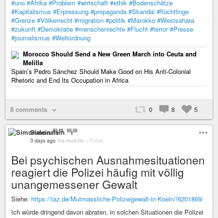
#uno
#Afrika
#Problem
#wirtschaft
#ethik
#Bodenschätze
#Kapitalismus
#Erpressung
#propaganda
#Skandal
#flüchtlinge
#Grenze
#Völkerrecht
#migration
#politik
#Marokko
#Westsahara
#zukunft
#Demokratie
#menschenrechte
#Flucht
#terror
#Presse
#journalismus
#Weltordnung
Morocco Should Send a New Green March into Ceuta and
Melilla
Spain’s Pedro Sánchez Should Make Good on His Anti-Colonial
Rhetoric and End Its Occupation in Africa
8 comments
0
8
5
Simonalein ⁽⁽⁽i⁾⁾⁾
3 days ago
Via mobile
–
Public
Bei psychischen Ausnahmesituationen
reagiert die Polizei häufig mit völlig
unangemessener Gewalt
Siehe:
https://taz.de/Mutmassliche-Polizeigewalt-in-Koeln/!6201869/
Ich würde dringend davon abraten, in solchen Situationen die Polizei