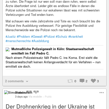
zu rufen. Die Frage ist nur wen soll man dann rufen, wenn selbst
Ärzte überfordert sind. Leider gibt es endlose Fälle in denen die
Polizei solche Situationen nur eskalieren lässt was mit schwersten
Verletzungen und Tod enden kann.
Mal schauen wie viele Jahrzehnte und Tote es noch braucht bis die
Polizei ihre Ausbildung verbessert. Für geistige Flexibilität und
Menschenwürde war die Polizei noch nie bekannt.
#Justiz
#Problem
#Gewalt
#Polizei
#Schutz
#krankheit
#menschenrechte
#Ausbildung
Mutmaßliche Polizeigewalt in Köln: Staatsanwaltschaft
ermittelt im Fall Pedro C.
Nach einem Polizeieinsatz fällt Pedro C. ins Koma. Erst sieht die
Staatsanwaltschaft keinen Anfangsverdacht für ein Verfahren – nun
ermittelt sie doch.
2 comments
0
2
3
Simonalein ⁽⁽⁽i⁾⁾⁾
3 days ago
Via mobile
–
Public
Der Drohnenkrieg in der Ukraine ist