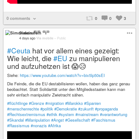
0 comments
0
0
3
Simonalein ⁽⁽⁽i⁾⁾⁾
4 days ago
Via mobile
–
Public
#Ceuta
hat vor allem eines gezeigt:
Wie leicht, die
#EU
zu manipulieren
und aufzuhetzen ist 😱😥
Siehe:
https://www.youtube.com/watch?v=bix5lp50sEI
Die Feinde, die die EU destabilisieren wollen, haben das ganz genau
beobachtet. Statt Solidarität unter den Mitgliedsstaaten kann man
sehr einfach manipulativ Zwietracht sähen.
#flüchtlinge
#Grenze
#migration
#Marokko
#Spanien
#menschenrechte
#politik
#Demokratie
#zukunft
#propaganda
#Rechtsextremismus
#ethik
#system
#mainstream
#verantwortung
#Skandal
#Manipulation
#Angst
#Gesellschaft
#Faschismus
#Rassismus
#nonazis
#Afrika