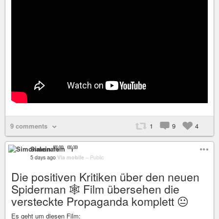
9 comments
1
9
4
Simonalein ⁽⁽⁽i⁾⁾⁾
5 days ago
Via mobile
–
Public
Die positiven Kritiken über den neuen
Spiderman 🕸️ Film übersehen die
versteckte Propaganda komplett 😐
Es geht um diesen Film: