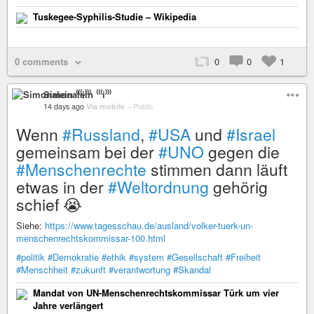
Tuskegee-Syphilis-Studie – Wikipedia
0 comments
0
0
1
Simonalein ⁽⁽⁽i⁾⁾⁾
14 days ago
Via mobile
–
Public
Wenn
#Russland
,
#USA
und
#Israel
gemeinsam bei der
#UNO
gegen die
#Menschenrechte
stimmen dann läuft
etwas in der
#Weltordnung
gehörig
schief 😭
Siehe:
https://www.tagesschau.de/ausland/volker-tuerk-un-
menschenrechtskommissar-100.html
#politik
#Demokratie
#ethik
#system
#Gesellschaft
#Freiheit
#Menschheit
#zukunft
#verantwortung
#Skandal
Mandat von UN-Menschenrechtskommissar Türk um vier
Jahre verlängert