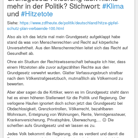
mehr in der Politik? Stichwort:
#Klima
und
#Hitzetote
Siehe:
https://www.zdfheute.de/politik/deutschland/hitze-gipfel-
schutz-plan-verbaende-100.html
Also als ich das letzte mal mein Grundgesetz aufgeklappt habe
stand da was von Menschenrechten und Recht auf körperliche
Unversehrtheit. Aus den Menschenrechten leitet sich das Recht auf
Gesundheit ab.
Ohne ein Studium der Rechtswissenschaft behaupte ich hier, dass
einem Hitzetoten alle zuvor aufgezählten Rechte aus den
Grundgesetz verwehrt wurden. Glatter Verfassungsbruch strafbar
nach dem Völkerstrafgesetzbuch, mutmaßlich als Völkermord zu
bewerten.
Aber aber sagen da die Kritiker, wenn es im Grundgesetz steht dann
hat es einen höheren Stellenwert für die Politik und Regierung. Der
verlogene Haufen ignoriert doch schon jetzt das Grundgesetz bei
Obdachlosigkeit, Grenzkontrollen, Völkerrecht, bezahlbaren
Wohnraum, Enteignung von Wohnungen, Rente, Vermögenssteuer,
Krankenversicherung, Privatsphäre, Überwachung,... 😐 Die
scheißen aufs Grundgesetz und wir lassen es zu.
Jedes Volk bekommt die Regierung, die es verdient und damit die