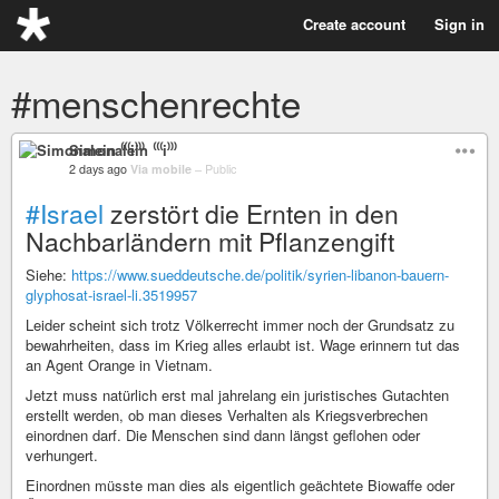
Create account
Sign in
#menschenrechte
Simonalein ⁽⁽⁽i⁾⁾⁾
2 days ago
Via mobile
–
Public
#Israel
zerstört die Ernten in den
Nachbarländern mit Pflanzengift
Siehe:
https://www.sueddeutsche.de/politik/syrien-libanon-bauern-
glyphosat-israel-li.3519957
Leider scheint sich trotz Völkerrecht immer noch der Grundsatz zu
bewahrheiten, dass im Krieg alles erlaubt ist. Wage erinnern tut das
an Agent Orange in Vietnam.
Jetzt muss natürlich erst mal jahrelang ein juristisches Gutachten
erstellt werden, ob man dieses Verhalten als Kriegsverbrechen
einordnen darf. Die Menschen sind dann längst geflohen oder
verhungert.
Einordnen müsste man dies als eigentlich geächtete Biowaffe oder