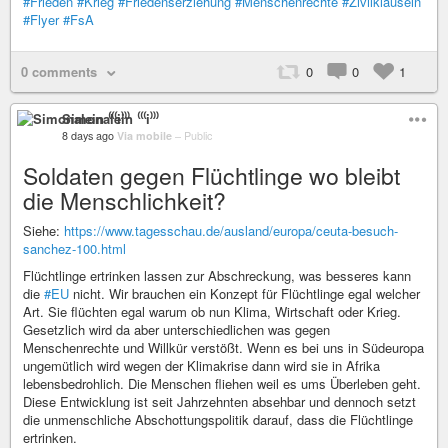
#Frieden
#Krieg
#Friedenserziehung
#Menschenrechte
#Zivilklauseln
#Flyer
#FsA
0 comments
0
0
1
Simonalein ⁽⁽⁽i⁾⁾⁾
8 days ago
Via mobile
–
Public
Soldaten gegen Flüchtlinge wo bleibt
die Menschlichkeit?
Siehe:
https://www.tagesschau.de/ausland/europa/ceuta-besuch-
sanchez-100.html
Flüchtlinge ertrinken lassen zur Abschreckung, was besseres kann
die
#EU
nicht. Wir brauchen ein Konzept für Flüchtlinge egal welcher
Art. Sie flüchten egal warum ob nun Klima, Wirtschaft oder Krieg.
Gesetzlich wird da aber unterschiedlichen was gegen
Menschenrechte und Willkür verstößt. Wenn es bei uns in Südeuropa
ungemütlich wird wegen der Klimakrise dann wird sie in Afrika
lebensbedrohlich. Die Menschen fliehen weil es ums Überleben geht.
Diese Entwicklung ist seit Jahrzehnten absehbar und dennoch setzt
die unmenschliche Abschottungspolitik darauf, dass die Flüchtlinge
ertrinken.