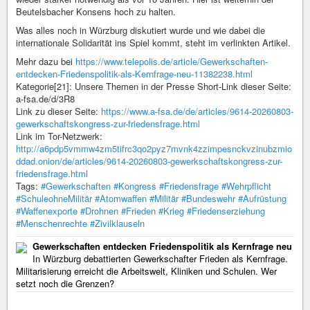
Beutelsbacher Konsens hoch zu halten.
Was alles noch in Würzburg diskutiert wurde und wie dabei die
internationale Solidarität ins Spiel kommt, steht im verlinkten Artikel.
Mehr dazu bei
https://www.telepolis.de/article/Gewerkschaften-
entdecken-Friedenspolitik-als-Kernfrage-neu-11382238.html
Kategorie[21]: Unsere Themen in der Presse Short-Link dieser Seite:
a-fsa.de/d/3R8
Link zu dieser Seite:
https://www.a-fsa.de/de/articles/9614-20260803-
gewerkschaftskongress-zur-friedensfrage.html
Link im Tor-Netzwerk:
http://a6pdp5vmmw4zm5tifrc3qo2pyz7mvnk4zzimpesnckvzinubzmio
ddad.onion/de/articles/9614-20260803-gewerkschaftskongress-zur-
friedensfrage.html
Tags:
#Gewerkschaften
#Kongress
#Friedensfrage
#Wehrpflicht
#SchuleohneMilitär
#Atomwaffen
#Militär
#Bundeswehr
#Aufrüstung
#Waffenexporte
#Drohnen
#Frieden
#Krieg
#Friedenserziehung
#Menschenrechte
#Zivilklauseln
Gewerkschaften entdecken Friedenspolitik als Kernfrage neu
In Würzburg debattierten Gewerkschafter Frieden als Kernfrage.
Militarisierung erreicht die Arbeitswelt, Kliniken und Schulen. Wer
setzt noch die Grenzen?