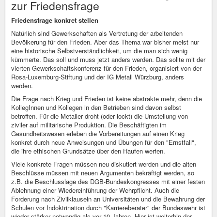
zur Friedensfrage
Friedensfrage konkret stellen
Natürlich sind Gewerkschaften als Vertretung der arbeitenden
Bevölkerung für den Frieden. Aber das Thema war bisher meist nur
eine historische Selbstverständlichkeit, um die man sich wenig
kümmerte. Das soll und muss jetzt anders werden. Das sollte mit der
vierten Gewerkschaftskonferenz für den Frieden, organisiert von der
Rosa-Luxemburg-Stiftung und der IG Metall Würzburg, anders
werden.
Die Frage nach Krieg und Frieden ist keine abstrakte mehr, denn die
KollegInnen und Kollegen in den Betrieben sind davon selbst
betroffen. Für die Metaller droht (oder lockt) die Umstellung von
ziviler auf militärische Produktion. Die Beschäftigten im
Gesundheitswesen erleben die Vorbereitungen auf einen Krieg
konkret durch neue Anweisungen und Übungen für den "Ernstfall",
die ihre ethischen Grundsätze über den Haufen werfen.
Viele konkrete Fragen müssen neu diskutiert werden und die alten
Beschlüsse müssen mit neuen Argumenten bekräftigt werden, so
z.B. die Beschlusslage des DGB-Bundeskongresses mit einer festen
Ablehnung einer Wiedereinführung der Wehrpflicht. Auch die
Forderung nach Zivilklauseln an Universitäten und die Bewahrung der
Schulen vor Indoktrination durch "Karriereberater" der Bundeswehr ist
wieder stärker notwendig als vor 10 Jahren. Hier ist weiterhin der