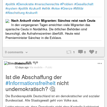
#politik
#Demokratie
#menschenrechte
#Problem
#Gesellschaft
#system
#politik
#zukunft
#ethik
#krise
#Grenze
#Militär
#Abschottung
#zukunft
Nach Ankunft vieler Migranten: Sánchez reist nach Ceuta
In den vergangenen Tagen erreichten viele Migranten das
spanische Ceuta in Nordafrika. Die örtlichen Behörden sind
beunruhigt, die Aufnahmezentren überfüllt. Heute reist
Premierminister Sánchez in die Exklave.
0 comments
1
0
2
Simonalein ⁽⁽⁽i⁾⁾⁾
12 days ago
Via mobile
–
Public
Ist die Abschaffung der
#Informationsfreiheit
nicht
undemokratisch? 🤔
Die Bundesrepublik Deutschland ist ein demokratischer und sozialer
Bundesstaat. Alle Staatsgewalt geht vom Volke aus.
Leider wissen wir, dass Demokratie nicht ohne Kontrolle funktioniert,