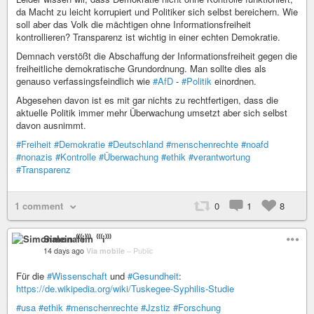
da Macht zu leicht korrupiert und Politiker sich selbst bereichern. Wie
soll aber das Volk die mächtigen ohne Informationsfreiheit
kontrollieren? Transparenz ist wichtig in einer echten Demokratie.
Demnach verstößt die Abschaffung der Informationsfreiheit gegen die
freiheitliche demokratische Grundordnung. Man sollte dies als
genauso verfassingsfeindlich wie
#AfD
-
#Politik
einordnen.
Abgesehen davon ist es mit gar nichts zu rechtfertigen, dass die
aktuelle Politik immer mehr Überwachung umsetzt aber sich selbst
davon ausnimmt.
#Freiheit
#Demokratie
#Deutschland
#menschenrechte
#noafd
#nonazis
#Kontrolle
#Überwachung
#ethik
#verantwortung
#Transparenz
1 comment
0
1
8
Simonalein ⁽⁽⁽i⁾⁾⁾
14 days ago
Via mobile
–
Public
Für die
#Wissenschaft
und
#Gesundheit
:
https://de.wikipedia.org/wiki/Tuskegee-Syphilis-Studie
#usa
#ethik
#menschenrechte
#Jzstiz
#Forschung