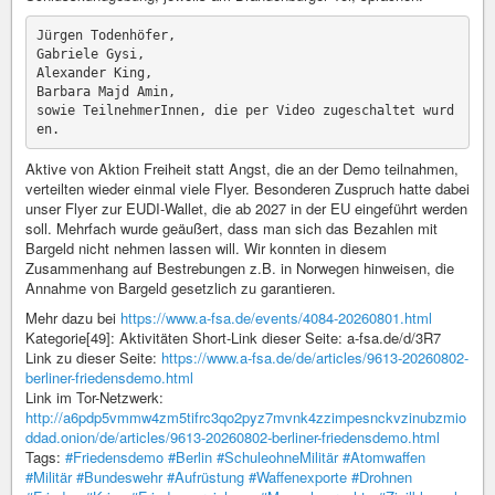
Jürgen Todenhöfer,

Gabriele Gysi,

Alexander King,

Barbara Majd Amin,

sowie TeilnehmerInnen, die per Video zugeschaltet wurd
Aktive von Aktion Freiheit statt Angst, die an der Demo teilnahmen,
verteilten wieder einmal viele Flyer. Besonderen Zuspruch hatte dabei
unser Flyer zur EUDI-Wallet, die ab 2027 in der EU eingeführt werden
soll. Mehrfach wurde geäußert, dass man sich das Bezahlen mit
Bargeld nicht nehmen lassen will. Wir konnten in diesem
Zusammenhang auf Bestrebungen z.B. in Norwegen hinweisen, die
Annahme von Bargeld gesetzlich zu garantieren.
Mehr dazu bei
https://www.a-fsa.de/events/4084-20260801.html
Kategorie[49]: Aktivitäten Short-Link dieser Seite: a-fsa.de/d/3R7
Link zu dieser Seite:
https://www.a-fsa.de/de/articles/9613-20260802-
berliner-friedensdemo.html
Link im Tor-Netzwerk:
http://a6pdp5vmmw4zm5tifrc3qo2pyz7mvnk4zzimpesnckvzinubzmio
ddad.onion/de/articles/9613-20260802-berliner-friedensdemo.html
Tags:
#Friedensdemo
#Berlin
#SchuleohneMilitär
#Atomwaffen
#Militär
#Bundeswehr
#Aufrüstung
#Waffenexporte
#Drohnen