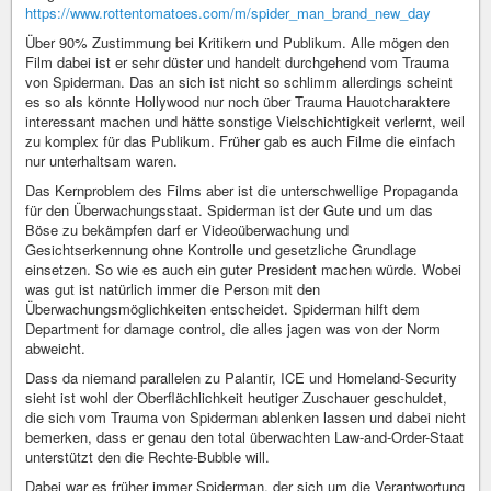
https://www.rottentomatoes.com/m/spider_man_brand_new_day
Über 90% Zustimmung bei Kritikern und Publikum. Alle mögen den
Film dabei ist er sehr düster und handelt durchgehend vom Trauma
von Spiderman. Das an sich ist nicht so schlimm allerdings scheint
es so als könnte Hollywood nur noch über Trauma Hauotcharaktere
interessant machen und hätte sonstige Vielschichtigkeit verlernt, weil
zu komplex für das Publikum. Früher gab es auch Filme die einfach
nur unterhaltsam waren.
Das Kernproblem des Films aber ist die unterschwellige Propaganda
für den Überwachungsstaat. Spiderman ist der Gute und um das
Böse zu bekämpfen darf er Videoüberwachung und
Gesichtserkennung ohne Kontrolle und gesetzliche Grundlage
einsetzen. So wie es auch ein guter President machen würde. Wobei
was gut ist natürlich immer die Person mit den
Überwachungsmöglichkeiten entscheidet. Spiderman hilft dem
Department for damage control, die alles jagen was von der Norm
abweicht.
Dass da niemand parallelen zu Palantir, ICE und Homeland-Security
sieht ist wohl der Oberflächlichkeit heutiger Zuschauer geschuldet,
die sich vom Trauma von Spiderman ablenken lassen und dabei nicht
bemerken, dass er genau den total überwachten Law-and-Order-Staat
unterstützt den die Rechte-Bubble will.
Dabei war es früher immer Spiderman, der sich um die Verantwortung