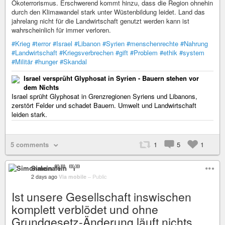
Ökoterrorismus. Erschwerend kommt hinzu, dass die Region ohnehin
durch den Klimawandel stark unter Wüstenbildung leidet. Land das
jahrelang nicht für die Landwirtschaft genutzt werden kann ist
wahrscheinlich für immer verloren.
#Krieg
#terror
#Israel
#Libanon
#Syrien
#menschenrechte
#Nahrung
#Landwirtschaft
#Kriegsverbrechen
#gift
#Problem
#ethik
#system
#Militär
#hunger
#Skandal
Israel versprüht Glyphosat in Syrien - Bauern stehen vor
dem Nichts
Israel sprüht Glyphosat in Grenzregionen Syriens und Libanons,
zerstört Felder und schadet Bauern. Umwelt und Landwirtschaft
leiden stark.
5 comments
1
5
1
Simonalein ⁽⁽⁽i⁾⁾⁾
2 days ago
Via mobile
–
Public
Ist unsere Gesellschaft inswischen
komplett verblödet und ohne
Grundgesetz-Änderung läuft nichts