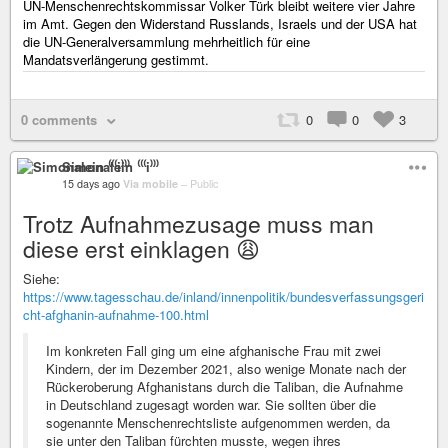
UN-Menschenrechtskommissar Volker Türk bleibt weitere vier Jahre
im Amt. Gegen den Widerstand Russlands, Israels und der USA hat
die UN-Generalversammlung mehrheitlich für eine
Mandatsverlängerung gestimmt.
0 comments
0
0
3
Simonalein ⁽⁽⁽i⁾⁾⁾
15 days ago
Via mobile
–
Public
Trotz Aufnahmezusage muss man
diese erst einklagen 😩
Siehe:
https://www.tagesschau.de/inland/innenpolitik/bundesverfassungsgeri
cht-afghanin-aufnahme-100.html
Im konkreten Fall ging um eine afghanische Frau mit zwei
Kindern, der im Dezember 2021, also wenige Monate nach der
Rückeroberung Afghanistans durch die Taliban, die Aufnahme
in Deutschland zugesagt worden war. Sie sollten über die
sogenannte Menschenrechtsliste aufgenommen werden, da
sie unter den Taliban fürchten musste, wegen ihres