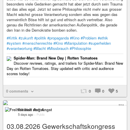
besonders viele Gedanken gemacht hat aber jetzt durch sein Trauma
ist das alles egal. Jetzt ist seine Philosophie nicht mehr aus grosser
Macht wächst grosse Verantwortung sondern alles was gegen das
vermeintlich Böse hilft ist gut und ethisch auch vertretbar. Also
genau die Richtlinien der amerikanischen Außenpolitik, die gerade
den Iran in die Demokratie bomben sollen.
#Kritik
#zukunft
#politik
#propaganda
#Kino
#Problem
#ethik
#system
#menschenrechte
#Kino
#Manipulation
#superhelden
#verantwortung
#Macht
#Missbrauch
#Philosophie
Spider-Man: Brand New Day | Rotten Tomatoes
Discover reviews, ratings, and trailers for Spider-Man: Brand New
Day on Rotten Tomatoes. Stay updated with critic and audience
scores today!
0 comments
0
0
5
Freiheit statt Angst
5 days ago
–
Public
03.08.2026 Gewerkschaftskongress