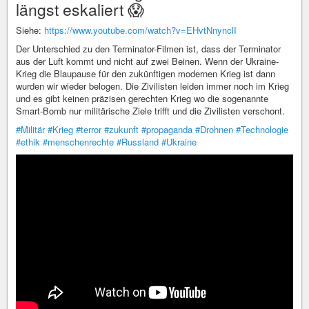
längst eskaliert 😱
Siehe:
https://www.youtube.com/watch?v=EHvtNnynclI
Der Unterschied zu den Terminator-Filmen ist, dass der Terminator
aus der Luft kommt und nicht auf zwei Beinen. Wenn der Ukraine-
Krieg die Blaupause für den zukünftigen modernen Krieg ist dann
wurden wir wieder belogen. Die Zivilisten leiden immer noch im Krieg
und es gibt keinen präzisen gerechten Krieg wo die sogenannte
Smart-Bomb nur militärische Ziele trifft und die Zivilisten verschont.
#Militär
#Krieg
#terror
#zukunft
#propaganda
#Drohnen
#Technologie
#ethik
#menschenrechte
#Russland
#Ukraine