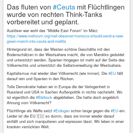
Das fluten von
#Ceuta
mit Flüchtlingen
wurde von rechten Think-Tanks
vorbereitet und geplant.
Auslöser war wohl das "Middle East Forum" im März:
https://www.meforum.org/mef-observer/morocco-should-send-a-new-
green-march-into-ceuta-and-melilla
Hintergrund ist, dass der Westen schöne Geschäfte mit den
Bodenschätzen in der Westsahara macht, die von Marokko geduldet
und unterstützt werden. Spanien hingegen ist mehr auf der Seite des
Völkerrechts und unterstützt die Selbstverwaltung der Westsahara.
Kapitalismus mal wieder über Völkerrecht (wie immer). Die
#EU
fällt
darauf rein und Spanien in den Rücken.
Tolle Demokratie haben wir in Europa die der Verlogenheit in
Russland und USA in Sachen Außenpolitik in nichts nachsteht. Wo
ist eigentlich die
#Bärbock
abgeblieben. Die hatte doch angeblich
Ahnung vom Völkerrecht?
Flüchtlinge als Waffe setzt
#Erdogan
schon lange gegen die
#EU
ein.
Leider ist die EU 🇪🇺 so dumm, dass sie immer wieder darauf
einfällt und sich manipulieren und erpressen lässt. Wir leben in einer
kranken verrückten Welt.