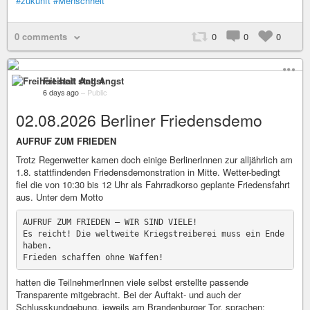
#zukunft
#Menschheit
0 comments
0
0
0
Freiheit statt Angst
6 days ago
–
Public
02.08.2026 Berliner Friedensdemo
AUFRUF ZUM FRIEDEN
Trotz Regenwetter kamen doch einige BerlinerInnen zur alljährlich am
1.8. stattfindenden Friedensdemonstration in Mitte. Wetter-bedingt
fiel die von 10:30 bis 12 Uhr als Fahrradkorso geplante Friedensfahrt
aus. Unter dem Motto
AUFRUF ZUM FRIEDEN – WIR SIND VIELE!

Es reicht! Die weltweite Kriegstreiberei muss ein Ende 
haben.

hatten die TeilnehmerInnen viele selbst erstellte passende
Transparente mitgebracht. Bei der Auftakt- und auch der
Schlusskundgebung, jeweils am Brandenburger Tor, sprachen: