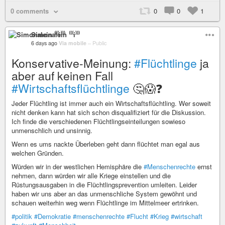
0 comments
0
0
1
Simonalein ⁽⁽⁽i⁾⁾⁾
6 days ago
Via mobile
–
Public
Konservative-Meinung:
#Flüchtlinge
ja
aber auf keinen Fall
#Wirtschaftsflüchtlinge
🤔😱❓
Jeder Flüchtling ist immer auch ein Wirtschaftsflüchtling. Wer soweit
nicht denken kann hat sich schon disqualifiziert für die Diskussion.
Ich finde die verschiedenen Flüchtlingseinteilungen sowieso
unmenschlich und unsinnig.
Wenn es ums nackte Überleben geht dann flüchtet man egal aus
welchen Gründen.
Würden wir in der westlichen Hemisphäre die
#Menschenrechte
ernst
nehmen, dann würden wir alle Kriege einstellen und die
Rüstungsausgaben in die Flüchtlingsprevention umleiten. Leider
haben wir uns aber an das unmenschliche System gewöhnt und
schauen weiterhin weg wenn Flüchtlinge im Mittelmeer ertrinken.
#politik
#Demokratie
#menschenrechte
#Flucht
#Krieg
#wirtschaft