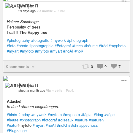
⨇⋒ℾ╬ⅈℼ ℿ
29 days ago
Via mobile
–
Public
Holmer Sandberge
Personality of trees
I call it
The Happy tree
#photography
#fotografie
#mywork
#photograph
#foto
#photo
#photographie
#Fotograf
#trees
#bäume
#träd
#myphoto
#myart
#myfoto
#myfoto
#myart
#noAI
#noKI
0 comments
0
0
7
⨇⋒ℾ╬ⅈℼ ℿ
about a month ago
Via mobile
–
Public
Attacke!
In den Luftraum eingedrungen.
#birds
#today
#mywork
#myfoto
#myphoto
#fåglar
#idag
#vögel
#heute
#photograph
#fotograf
#oiseaux
#nature
#naturen
#natur
#myfoto
#myart
#noAI
#noKI
#Schnappschuss
#Flugzeuge