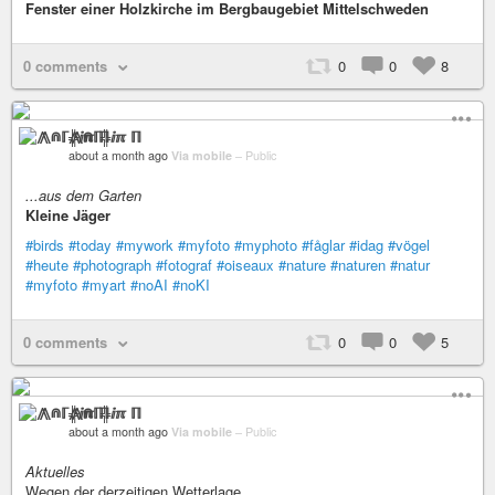
Fenster einer Holzkirche im Bergbaugebiet Mittelschweden
0 comments
0
0
8
⨇⋒ℾ╬ⅈℼ ℿ
about a month ago
Via mobile
–
Public
...aus dem Garten
Kleine Jäger
#birds
#today
#mywork
#myfoto
#myphoto
#fåglar
#idag
#vögel
#heute
#photograph
#fotograf
#oiseaux
#nature
#naturen
#natur
#myfoto
#myart
#noAI
#noKI
0 comments
0
0
5
⨇⋒ℾ╬ⅈℼ ℿ
about a month ago
Via mobile
–
Public
Aktuelles
Wegen der derzeitigen Wetterlage