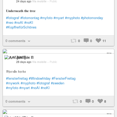
24 days ago
Via mobile
–
Public
𝐔𝐧𝐝𝐞𝐫𝐧𝐞𝐚𝐭𝐡 𝐭𝐡𝐞 𝐭𝐫𝐞𝐞
#fotograf
#fotomontag
#myfoto
#myart
#myphoto
#photomonday
#neo
#noAI
#noKI
#KopffreifürSchönes
0 comments
0
0
11
⨇⋒ℾ╬ⅈℼ ℿ
28 days ago
Via mobile
–
Public
𝔅𝔧𝔲𝔯𝔰å𝔰 𝔨𝔶𝔯𝔨𝔞
#fensterfreitag
#Windowfriday
#FensterFreitag
#mywork
#myphoto
#fotograf
#sweden
#myfoto
#myart
#noAI
#noKI
0 comments
0
0
8