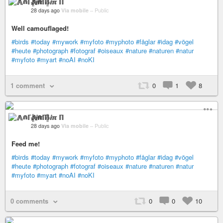
⨇⋒ℾ╬ⅈℼ ℿ
28 days ago
Via mobile
–
Public
Well camouflaged!
#birds
#today
#mywork
#myfoto
#myphoto
#fåglar
#idag
#vögel
#heute
#photograph
#fotograf
#oiseaux
#nature
#naturen
#natur
#myfoto
#myart
#noAI
#noKI
1 comment
0
1
8
⨇⋒ℾ╬ⅈℼ ℿ
28 days ago
Via mobile
–
Public
Feed me!
#birds
#today
#mywork
#myfoto
#myphoto
#fåglar
#idag
#vögel
#heute
#photograph
#fotograf
#oiseaux
#nature
#naturen
#natur
#myfoto
#myart
#noAI
#noKI
0 comments
0
0
10