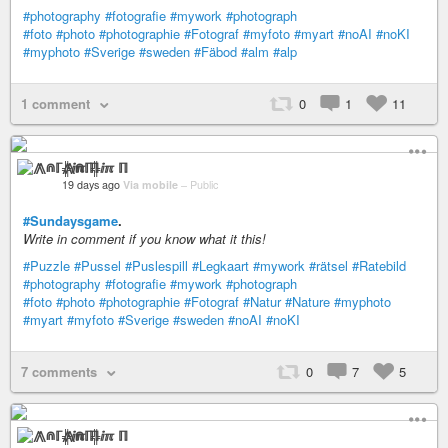
#photography
#fotografie
#mywork
#photograph
#foto
#photo
#photographie
#Fotograf
#myfoto
#myart
#noAI
#noKI
#myphoto
#Sverige
#sweden
#Fäbod
#alm
#alp
1 comment
0
1
11
⨇⋒ℾ╬ⅈℼ ℿ
19 days ago
Via mobile
–
Public
#Sundaysgame
.
Write in comment if you know what it this!
#Puzzle
#Pussel
#Puslespill
#Legkaart
#mywork
#rätsel
#Ratebild
#photography
#fotografie
#mywork
#photograph
#foto
#photo
#photographie
#Fotograf
#Natur
#Nature
#myphoto
#myart
#myfoto
#Sverige
#sweden
#noAI
#noKI
7 comments
0
7
5
⨇⋒ℾ╬ⅈℼ ℿ