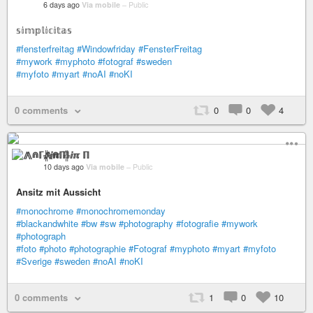
6 days ago
Via mobile
–
Public
𝕤𝕚𝕞𝕡𝕝𝕚𝕔𝕚𝕥𝕒𝕤
#fensterfreitag
#Windowfriday
#FensterFreitag
#mywork
#myphoto
#fotograf
#sweden
#myfoto
#myart
#noAI
#noKI
0 comments
0
0
4
⨇⋒ℾ╬ⅈℼ ℿ
10 days ago
Via mobile
–
Public
Ansitz mit Aussicht
#monochrome
#monochromemonday
#blackandwhite
#bw
#sw
#photography
#fotografie
#mywork
#photograph
#foto
#photo
#photographie
#Fotograf
#myphoto
#myart
#myfoto
#Sverige
#sweden
#noAI
#noKI
0 comments
1
0
10