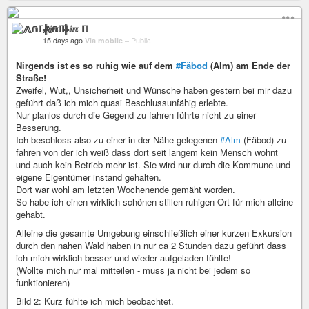
⨇⋒ℾ╬ⅈℼ ℿ
15 days ago
Via mobile
–
Public
Nirgends ist es so ruhig wie auf dem
#Fäbod
(Alm) am Ende der
Straße!
Zweifel, Wut,, Unsicherheit und Wünsche haben gestern bei mir dazu
geführt daß ich mich quasi Beschlussunfähig erlebte.
Nur planlos durch die Gegend zu fahren führte nicht zu einer
Besserung.
Ich beschloss also zu einer in der Nähe gelegenen
#Alm
(Fäbod) zu
fahren von der ich weiß dass dort seit langem kein Mensch wohnt
und auch kein Betrieb mehr ist. Sie wird nur durch die Kommune und
eigene Eigentümer instand gehalten.
Dort war wohl am letzten Wochenende gemäht worden.
So habe ich einen wirklich schönen stillen ruhigen Ort für mich alleine
gehabt.
Alleine die gesamte Umgebung einschließlich einer kurzen Exkursion
durch den nahen Wald haben in nur ca 2 Stunden dazu geführt dass
ich mich wirklich besser und wieder aufgeladen fühlte!
(Wollte mich nur mal mitteilen - muss ja nicht bei jedem so
funktionieren)
Bild 2: Kurz fühlte ich mich beobachtet.