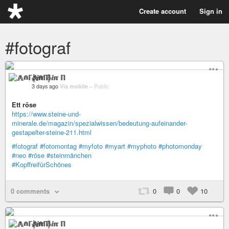
Create account
Sign in
#fotograf
⨇⋒ℾ╬ⅈℼ ℿ
3 days ago
Via mobile
–
Public
Ett röse
https://www.steine-und-
minerale.de/magazin/spezialwissen/bedeutung-aufeinander-
gestapelter-steine-211.html
#fotograf
#fotomontag
#myfoto
#myart
#myphoto
#photomonday
#neo
#röse
#steinmänchen
#KopffreifürSchönes
0 comments
0
0
10
⨇⋒ℾ╬ⅈℼ ℿ