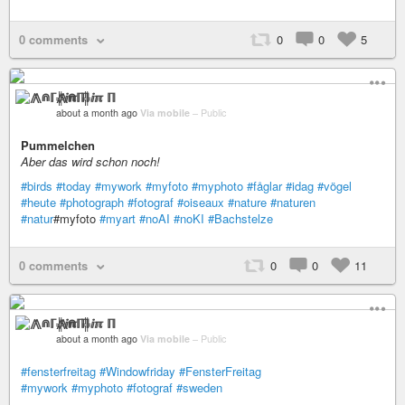
0 comments
0
0
5
⨇⋒ℾ╬ⅈℼ ℿ
about a month ago
Via mobile
–
Public
Pummelchen
Aber das wird schon noch!
#birds
#today
#mywork
#myfoto
#myphoto
#fåglar
#idag
#vögel
#heute
#photograph
#fotograf
#oiseaux
#nature
#naturen
#natur
#myfoto
#myart
#noAI
#noKI
#Bachstelze
0 comments
0
0
11
⨇⋒ℾ╬ⅈℼ ℿ
about a month ago
Via mobile
–
Public
#fensterfreitag
#Windowfriday
#FensterFreitag
#mywork
#myphoto
#fotograf
#sweden