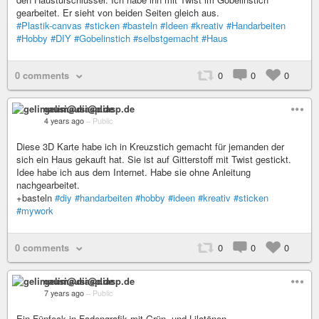
gearbeitet. Er sieht von beiden Seiten gleich aus.
#Plastik-canvas
#sticken
#basteln
#Ideen
#kreativ
#Handarbeiten
#Hobby
#DIY
#Gobelinstich
#selbstgemacht
#Haus
0 comments
0
0
0
gelimausi@diasp.de
4 years ago
–
Public
Diese 3D Karte habe ich in Kreuzstich gemacht für jemanden der
sich ein Haus gekauft hat. Sie ist auf Gitterstoff mit Twist gestickt.
Idee habe ich aus dem Internet. Habe sie ohne Anleitung
nachgearbeitet.
+basteln
#diy
#handarbeiten
#hobby
#ideen
#kreativ
#sticken
#mywork
0 comments
0
0
0
gelimausi@diasp.de
7 years ago
–
Public
Ein Fünfeck in Fadengrafik mit Grün- und Lilatönen.