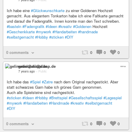
Ich habe eine
#Glückwunschkarte
zu einer Goldenen Hochzeit
gemacht. Aus elegantem Tonkarton habe ich eine Faltkarte gemacht
und darauf die Fadengrafik. Innen konnte man den Text schreiben.
#basteln
#Fadengrafik
#Ideen
#kreativ
#Goldenen
Hochzeit
#Geschenkkarte
#mywork
#Handarbeiten
#handmade
#selbstgemacht
#Hobby
#sticken
#DIY
0 comments
0
0
0
gelimausi@diasp.de
7 years ago
–
Public
Ich habe das
#Spiel
#Zatre
nach dem Original nachgestickt. Aber
statt schwarzes Garn habe ich grünes Garn genommen.
Auch alle Spielsteine sind nachgestickt.
#sticken
#Ideen
#Hobby
#Brettspiel
#Gesellschaftsspiel
#Legespiel
#mywork
#Handarbeiten
#Handmade
#kreativ
#selbstgemacht
#DIY
0 comments
0
0
0