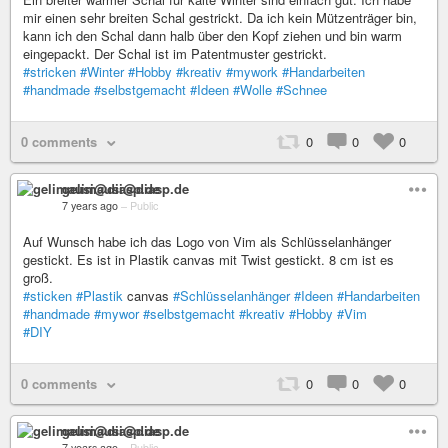
mir einen sehr breiten Schal gestrickt. Da ich kein Mützenträger bin,
kann ich den Schal dann halb über den Kopf ziehen und bin warm
eingepackt. Der Schal ist im Patentmuster gestrickt.
#stricken
#Winter
#Hobby
#kreativ
#mywork
#Handarbeiten
#handmade
#selbstgemacht
#Ideen
#Wolle
#Schnee
0 comments
0
0
0
gelimausi@diasp.de
7 years ago
–
Public
Auf Wunsch habe ich das Logo von Vim als Schlüsselanhänger
gestickt. Es ist in Plastik canvas mit Twist gestickt. 8 cm ist es
groß.
#sticken
#Plastik
canvas
#Schlüsselanhänger
#Ideen
#Handarbeiten
#handmade
#mywor
#selbstgemacht
#kreativ
#Hobby
#Vim
#DIY
0 comments
0
0
0
gelimausi@diasp.de
7 years ago
–
Public