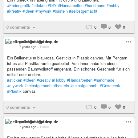
#Fadengrafik
#sticken
#DIY
#Handarbeiten
#handmade
#hobby
#kreativ
#ideen
#mywork
#basteln
#selbstgemacht
0 comments
0
0
0
gelimausi@diasp.de
7 years ago
–
Public
Ein Brillenetui in blau-rosa. Gestickt in Plastik canvas. Mit Perlgarn
ist es auf Plastikstramin gearbeitet. Von innen habe ich einen
passenden Baumwollstoff eingenäht. Ein schönes Geschenk für sich
selbst oder andere.
#sticken
#Ideen
#kreativ
#Hobby
#Handarbeiten
#handmade
#mywork
#selbstgemacht
#basteln
#selbstgemacht
#Geschenk
#Plastik
canvas
0 comments
0
0
0
gelimausi@diasp.de
7 years ago
–
Public
Ein breiter warmer Schal für kalte Winter sind einfach gut. Ich habe