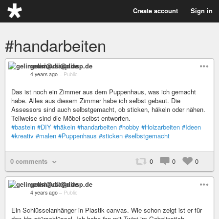
Create account
Sign in
#handarbeiten
gelimausi@diasp.de
4 years ago
–
Public
Das ist noch ein Zimmer aus dem Puppenhaus, was ich gemacht
habe. Alles aus diesem Zimmer habe ich selbst gebaut. Die
Assessors sind auch selbstgemacht, ob sticken, häkeln oder nähen.
Teilweise sind die Möbel selbst entworfen.
#basteln
#DIY
#häkeln
#handarbeiten
#hobby
#Holzarbeiten
#Ideen
#kreativ
#malen
#Puppenhaus
#sticken
#selbstgemacht
0 comments
0
0
0
gelimausi@diasp.de
4 years ago
–
Public
Ein Schlüsselanhänger in Plastik canvas. Wie schon zeigt ist er für
den Haustürschlüssel. Ich habe ihn mit Twist im Gobelinstich