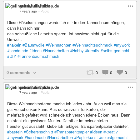
gelimausi@diasp.de
7 years ago
–
Public
Diese Häkelschlangen werde ich mir in den Tannenbaum hängen,
dann kann ich mir
das scheußliche Lametta sparen. Ist sowieso nicht gut für die
Umwelt.
#häkeln
#Baumwolle
#Weihnachten
#Weihnachtsschmuck
#mywork
#handmade
#Ideen
#Handarbeiten
#Hobby
#kreativ
#selbstgemacht
#DIY
#Tannenbaumschmuck
0 comments
0
0
0
gelimausi@diasp.de
7 years ago
–
Public
Diese Weihnachtssterne mache ich jedes Jahr. Auch weil man sie
gut verschenken kann. Aus schwarzem Tonkarton, der
mehrfach gefaltet wird schneide ich verschiedene Ecken raus. Dann
entsteht ein gewisses Muster. Damit er im beleuchteten
Fenster gut aussieht, klebe ich farbiges Transparentpapier dahinter.
#basteln
#Scherenschnitt
#Transparentpapier
#Ideen
#kreativ
#mywork
#handmade
#Handarbeiten
#Papierkunst
#selbstgemacht