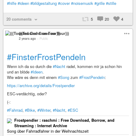
#hilfe
#ideen
#bildgestaltung
#cover
#noisemusik
#grille
#stille
20 comments
5
20
4
(((Tousled Crane on Tour)))
2 years ago
–
Public
#FinsterFrostPendeln
Wenn ich da so durch die
#Nacht
radel, kommen mir ja schon hin
und an blöde
#Ideen
.
Wie wäre es denn mit einem
#Song
zum
#FrostPendeln
:
https://archive.org/details/Frostpendler
ESC-verdächtig, oder?
(-:
#Fahrrad
,
#Bike
,
#Winter
,
#Nacht
,
#ESC
Frostpendler : raschmi : Free Download, Borrow, and
Streaming : Internet Archive
Song über Fahrradfahrer in der Weihnachtszeit