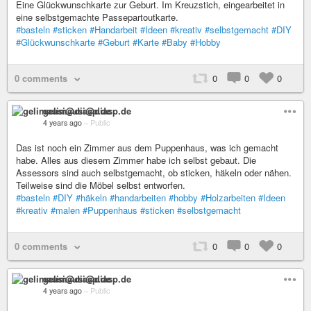
Eine Glückwunschkarte zur Geburt. Im Kreuzstich, eingearbeitet in
eine selbstgemachte Passepartoutkarte.
#basteln
#sticken
#Handarbeit
#Ideen
#kreativ
#selbstgemacht
#DIY
#Glückwunschkarte
#Geburt
#Karte
#Baby
#Hobby
0 comments
0
0
0
gelimausi@diasp.de
4 years ago
–
Public
Das ist noch ein Zimmer aus dem Puppenhaus, was ich gemacht
habe. Alles aus diesem Zimmer habe ich selbst gebaut. Die
Assessors sind auch selbstgemacht, ob sticken, häkeln oder nähen.
Teilweise sind die Möbel selbst entworfen.
#basteln
#DIY
#häkeln
#handarbeiten
#hobby
#Holzarbeiten
#Ideen
#kreativ
#malen
#Puppenhaus
#sticken
#selbstgemacht
0 comments
0
0
0
gelimausi@diasp.de
4 years ago
–
Public