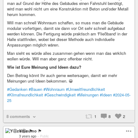
man auf Grund der Höhe des Gebäudes einen Fahrstuhl benötigt,
wird man wohl nicht um eine Konstruktion mit Beton und/oder Metall
herum kommen.
Will man schnell Wohnraum schaffen, so muss man die Gebäude
modular vorfertigen, damit sie dann vor Ort sehr schnell aufgebaut
werden können. Die Fertigung würde praktisch am 'Fließband' in der
Halle stattfinden, wobei bei dieser Methode auch individuelle
Anpassungen möglich wären.
Man sieht es würde alles zusammen gehen wenn man das wirklich
wollen würde. Will man aber ganz offenbar nicht.
Wie ist Eure Meinung und Ideen dazu?
Den Beitrag könnt Ihr auch gerne weitersagen, damit wir mehr
Meinungen und Ideen bekommen. 😀
#Gedanken
#Bauen
#Wohnraum
#Umweltfreundlichkeit
#Klimafreundlichkeit
#Geschwindigkeit
#Meinungen
#Ideen
#2024-05-
25
8 comments
1
8
2
YⒶzumo 🏴
3 years ago
–
Public