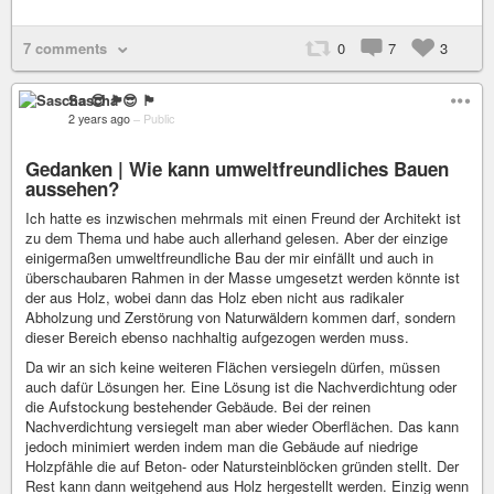
7 comments
0
7
3
Sascha 😎 🏴
2 years ago
–
Public
Gedanken | Wie kann umweltfreundliches Bauen
aussehen?
Ich hatte es inzwischen mehrmals mit einen Freund der Architekt ist
zu dem Thema und habe auch allerhand gelesen. Aber der einzige
einigermaßen umweltfreundliche Bau der mir einfällt und auch in
überschaubaren Rahmen in der Masse umgesetzt werden könnte ist
der aus Holz, wobei dann das Holz eben nicht aus radikaler
Abholzung und Zerstörung von Naturwäldern kommen darf, sondern
dieser Bereich ebenso nachhaltig aufgezogen werden muss.
Da wir an sich keine weiteren Flächen versiegeln dürfen, müssen
auch dafür Lösungen her. Eine Lösung ist die Nachverdichtung oder
die Aufstockung bestehender Gebäude. Bei der reinen
Nachverdichtung versiegelt man aber wieder Oberflächen. Das kann
jedoch minimiert werden indem man die Gebäude auf niedrige
Holzpfähle die auf Beton- oder Natursteinblöcken gründen stellt. Der
Rest kann dann weitgehend aus Holz hergestellt werden. Einzig wenn