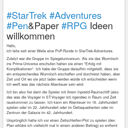
#StarTrek
#Adventures
#Pen
&Paper
#RPG
Ideen
willkommen
Hallo,
ich leite seit einer Weile eine PnP-Runde in StarTrek-Adventures.
Zuletzt war die Gruppe im Spiegeluniversum. Als sie das Wurmloch
ins Prime-Universe erschufen hatten sie einen "Erfolg mit
Komplikationen". Ich habe der Gruppe daraufhin mitgeteilt, dass sie
ein entsprechendes Wurmloch erschaffen und durchreist haben, aber
Zeit und Ort wo sie jetzt laden werden würde ich entscheiden wenn
ich weiß was das nächste Abenteuer sein wird.
Ich bin also frei darin die Spieler mit ihrem Inpretid-Raumschiff (also
das was die Voyager in ST:Voyager ist) irgendwo in Raum und Zeit
rauskommen zu lassen. Ich kann ein Abenteuer im 16. Jahrhundert
spielen oder im 22. Jahrhundert oder im Deltaquadranten oder im
Zentrum der Galaxie im 42. Jahrhundert.
Ursprünglich hatte ich vor einen Zeitschleifen-Plot zu spielen (den
Plan erkläre ich vielleicht mal in einem anderen Beitrag) so entfernt