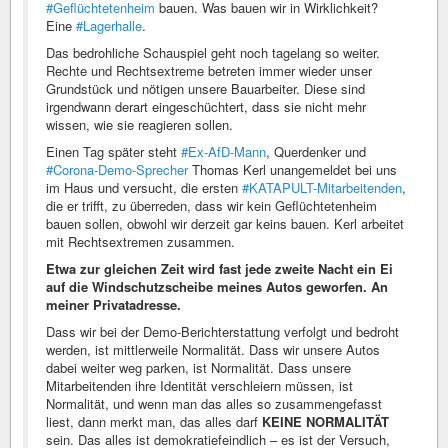
#Geflüchtetenheim
bauen. Was bauen wir in Wirklichkeit?
Eine
#Lagerhalle
.
Das bedrohliche Schauspiel geht noch tagelang so weiter.
Rechte und Rechtsextreme betreten immer wieder unser
Grundstück und nötigen unsere Bauarbeiter. Diese sind
irgendwann derart eingeschüchtert, dass sie nicht mehr
wissen, wie sie reagieren sollen.
Einen Tag später steht
#Ex-AfD-Mann
, Querdenker und
#Corona-Demo-Sprecher
Thomas Kerl unangemeldet bei uns
im Haus und versucht, die ersten
#KATAPULT-Mitarbeitenden
,
die er trifft, zu überreden, dass wir kein Geflüchtetenheim
bauen sollen, obwohl wir derzeit gar keins bauen. Kerl arbeitet
mit Rechtsextremen zusammen.
Etwa zur gleichen Zeit wird fast jede zweite Nacht ein Ei
auf die Windschutzscheibe meines Autos geworfen. An
meiner Privatadresse.
Dass wir bei der Demo-Berichterstattung verfolgt und bedroht
werden, ist mittlerweile Normalität. Dass wir unsere Autos
dabei weiter weg parken, ist Normalität. Dass unsere
Mitarbeitenden ihre Identität verschleiern müssen, ist
Normalität, und wenn man das alles so zusammengefasst
liest, dann merkt man, das alles darf
KEINE NORMALITÄT
sein. Das alles ist demokratiefeindlich – es ist der Versuch,