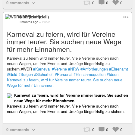
0 comments
0
0
0
WDR (inoffiziell)
9 months ago
–
Public
Karneval zu feiern, wird für Vereine
immer teurer. Sie suchen neue Wege
für mehr Einnahmen.
Karneval zu feiern wird immer teurer. Viele Vereine suchen nach
neuen Wegen, um ihre Events und Umzüge längerfristig zu
sichern.#WDR
#Karneval
#Vereine
#NRW
#Anforderungen
#Ehrenamt
#Geld
#Sorgen
#Sicherheit
#Personal
#Einnahmequellen
#Ideen
Karneval zu feiern, wird für Vereine immer teurer. Sie suchen neue
Wege für mehr Einnahmen.
Karneval zu feiern, wird für Vereine immer teurer. Sie suchen
neue Wege für mehr Einnahmen.
Karneval zu feiern wird immer teurer. Viele Vereine suchen nach
neuen Wegen, um ihre Events und Umzüge längerfristig zu sichern.
0 comments
0
0
0