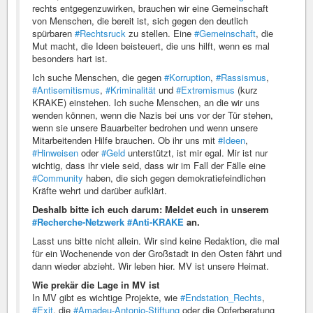
rechts entgegenzuwirken, brauchen wir eine Gemeinschaft
von Menschen, die bereit ist, sich gegen den deutlich
spürbaren
#Rechtsruck
zu stellen. Eine
#Gemeinschaft
, die
Mut macht, die Ideen beisteuert, die uns hilft, wenn es mal
besonders hart ist.
Ich suche Menschen, die gegen
#Korruption
,
#Rassismus
,
#Antisemitismus
,
#Kriminalität
und
#Extremismus
(kurz
KRAKE) einstehen. Ich suche Menschen, an die wir uns
wenden können, wenn die Nazis bei uns vor der Tür stehen,
wenn sie unsere Bauarbeiter bedrohen und wenn unsere
Mitarbeitenden Hilfe brauchen. Ob ihr uns mit
#Ideen
,
#Hinweisen
oder
#Geld
unterstützt, ist mir egal. Mir ist nur
wichtig, dass ihr viele seid, dass wir im Fall der Fälle eine
#Community
haben, die sich gegen demokratiefeindlichen
Kräfte wehrt und darüber aufklärt.
Deshalb bitte ich euch darum: Meldet euch in unserem
#Recherche-Netzwerk
#Anti-KRAKE
an.
Lasst uns bitte nicht allein. Wir sind keine Redaktion, die mal
für ein Wochenende von der Großstadt in den Osten fährt und
dann wieder abzieht. Wir leben hier. MV ist unsere Heimat.
Wie prekär die Lage in MV ist
In MV gibt es wichtige Projekte, wie
#Endstation_Rechts
,
#Exit
, die
#Amadeu-Antonio-Stiftung
oder die Opferberatung