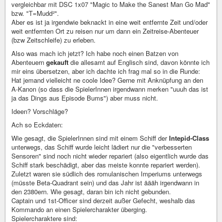
vergleichbar mit DSC 1x07 "Magic to Make the Sanest Man Go Mad"
bzw. "T=Mudd²".
Aber es ist ja irgendwie beknackt in eine weit entfernte Zeit und/oder
weit entfernten Ort zu reisen nur um dann ein Zeitreise-Abenteuer
(bzw Zeitschleife) zu erleben.
Also was mach ich jetzt? Ich habe noch einen Batzen von
Abenteuern
gekauft
die allesamt auf Englisch sind, davon könnte ich
mir eins übersetzen, aber ich dachte ich frag mal so in die Runde:
Hat jemand vielleicht ne coole Idee? Gerne mit Anknüpfung an den
A-Kanon (so dass die SpielerInnen irgendwann merken "uuuh das ist
ja das Dings aus Episode Bums") aber muss nicht.
Ideen? Vorschläge?
Ach so Eckdaten:
Wie gesagt, die SpielerInnen sind mit einem Schiff der
Intepid-Class
unterwegs, das Schiff wurde leicht lädiert nur die "verbesserten
Sensoren" sind noch nicht wieder repariert (also eigentlich wurde das
Schiff stark beschädigt, aber das meiste konnte repariert werden).
Zuletzt waren sie südlich des romulanischen Imperiums unterwegs
(müsste Beta-Quadrant sein) und das Jahr ist äääh irgendwann in
den 2380ern. Wie gesagt, daran bin ich nicht gebunden.
Captain und 1st-Officer sind derzeit außer Gefecht, weshalb das
Kommando an einen Spielercharakter überging.
Spielercharaktere sind: