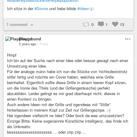
#Baldeneyseestockentenerpelpopulation
Ich sitze in der
#Sonne
und habe blöde
#Ideen
(-:
1 comment
0
1
13
Playground
2 years ago
–
Public
Hmpf
Ich bin auf der Suche nach einer Idee oder besser gesagt nach einer
Umsetzung einer Idee.
Für der analoge mann habe ich nun die Stücke von 'nichtsdestotrotz
stille' fertig und möchte ein Cover haben, welches eine Grille
beinhaltet. Eigentlich sollte diese Grille in einem leeren Kopf sitzen,
um die Ironie des Titels (und der Grillengeräusche) perfekt
abzubilden. Leider gelingt es mir grad überhaupt nicht, dieses in
einen Kontext zu bringen.
Auch andere Ideen mit der Grille und irgendwas mit "Stille"
hinterlassen in meinem Kopf zur Zeit nur Grillengezirpe. ;-)
Hat irgendwer vielleicht ne Idee? Oder bock da was umzusetzten?
Einzige Bitte: Keine sogenannte Künstliche Intelligenz, das finde ich
als Unkreativ.
bssssssssssssssssssss ... oder zirp zirp ...