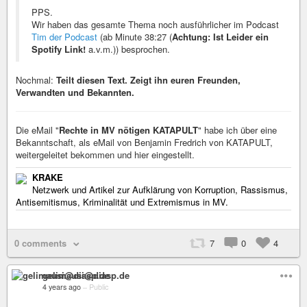
PPS.
Wir haben das gesamte Thema noch ausführlicher im Podcast
Tim der Podcast
(ab Minute 38:27 (
Achtung: Ist Leider ein
Spotify Link!
a.v.m.)) besprochen.
Nochmal:
Teilt diesen Text. Zeigt ihn euren Freunden,
Verwandten und Bekannten.
Die eMail "
Rechte in MV nötigen KATAPULT
" habe ich über eine
Bekanntschaft, als eMail von Benjamin Fredrich von KATAPULT,
weitergeleitet bekommen und hier eingestellt.
KRAKE
Netzwerk und Artikel zur Aufklärung von Korruption, Rassismus,
Antisemitismus, Kriminalität und Extremismus in MV.
0 comments
7
0
4
gelimausi@diasp.de
4 years ago
–
Public