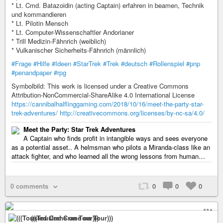
* Lt. Cmd. Batazoidin (acting Captain) erfahren in beamen, Technik
und kommandieren
* Lt. Pilotin Mensch
* Lt. Computer-Wissenschaftler Andorianer
* Trill Medizin-Fähnrich (weiblich)
* Vulkanischer Sicherheits-Fähnrich (männlich)
#Frage
#Hilfe
#Ideen
#StarTrek
#Trek
#deutsch
#Rollenspiel
#pnp
#penandpaper
#rpg
Symbolbild: This work is licensed under a Creative Commons
Attribution-NonCommercial-ShareAlike 4.0 International License
https://cannibalhalflinggaming.com/2018/10/16/meet-the-party-star-
trek-adventures/
http://creativecommons.org/licenses/by-nc-sa/4.0/
Meet the Party: Star Trek Adventures
A Captain who finds profit in intangible ways and sees everyone
as a potential asset.. A helmsman who pilots a Miranda-class like an
attack fighter, and who learned all the wrong lessons from human…
0 comments
0
0
0
(((Tousled Crane on Tour)))