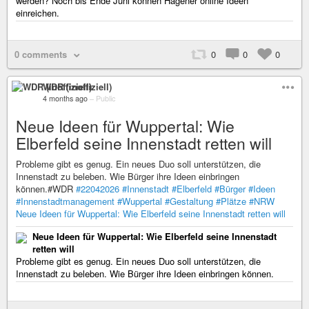
werden? Noch bis Ende Juni können Hagener online Ideen
einreichen.
0 comments
0
0
0
WDR (inoffiziell)
4 months ago
–
Public
Neue Ideen für Wuppertal: Wie
Elberfeld seine Innenstadt retten will
Probleme gibt es genug. Ein neues Duo soll unterstützen, die
Innenstadt zu beleben. Wie Bürger ihre Ideen einbringen
können.#WDR
#22042026
#Innenstadt
#Elberfeld
#Bürger
#Ideen
#Innenstadtmanagement
#Wuppertal
#Gestaltung
#Plätze
#NRW
Neue Ideen für Wuppertal: Wie Elberfeld seine Innenstadt retten will
Neue Ideen für Wuppertal: Wie Elberfeld seine Innenstadt
retten will
Probleme gibt es genug. Ein neues Duo soll unterstützen, die
Innenstadt zu beleben. Wie Bürger ihre Ideen einbringen können.