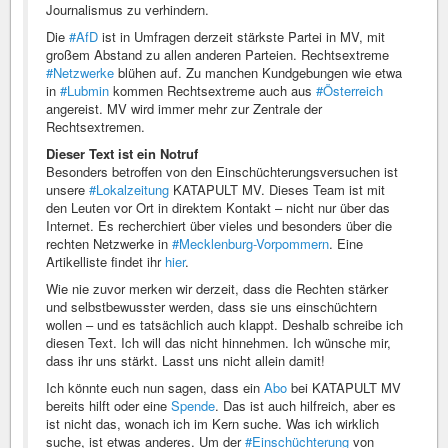
Journalismus zu verhindern.
Die
#AfD
ist in Umfragen derzeit stärkste Partei in MV, mit
großem Abstand zu allen anderen Parteien. Rechtsextreme
#Netzwerke
blühen auf. Zu manchen Kundgebungen wie etwa
in
#Lubmin
kommen Rechtsextreme auch aus
#Österreich
angereist. MV wird immer mehr zur Zentrale der
Rechtsextremen.
Dieser Text ist ein Notruf
Besonders betroffen von den Einschüchterungsversuchen ist
unsere
#Lokalzeitung
KATAPULT MV. Dieses Team ist mit
den Leuten vor Ort in direktem Kontakt – nicht nur über das
Internet. Es recherchiert über vieles und besonders über die
rechten Netzwerke in
#Mecklenburg-Vorpommern
. Eine
Artikelliste findet ihr
hier
.
Wie nie zuvor merken wir derzeit, dass die Rechten stärker
und selbstbewusster werden, dass sie uns einschüchtern
wollen – und es tatsächlich auch klappt. Deshalb schreibe ich
diesen Text. Ich will das nicht hinnehmen. Ich wünsche mir,
dass ihr uns stärkt. Lasst uns nicht allein damit!
Ich könnte euch nun sagen, dass ein
Abo
bei KATAPULT MV
bereits hilft oder eine
Spende
. Das ist auch hilfreich, aber es
ist nicht das, wonach ich im Kern suche. Was ich wirklich
suche, ist etwas anderes. Um der
#Einschüchterung
von