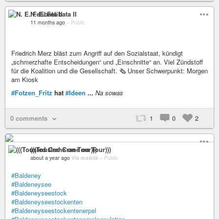
N. E. Felibata II
11 months ago
–
Public
Friedrich Merz bläst zum Angriff auf den Sozialstaat, kündigt
„schmerzhafte Entscheidungen“ und „Einschnitte“ an. Viel Zündstoff
für die Koalition und die Gesellschaft. 🗞️ Unser Schwerpunkt: Morgen
am Kiosk
#Fotzen_Fritz
hat
#Ideen
...
Na sowas
0 comments
1
0
2
(((Tousled Crane on Tour)))
about a year ago
Via mobile
–
Public
#Baldeney
#Baldeneysee
#Baldeneyseestock
#Baldeneyseestockenten
#Baldeneyseestockentenerpel