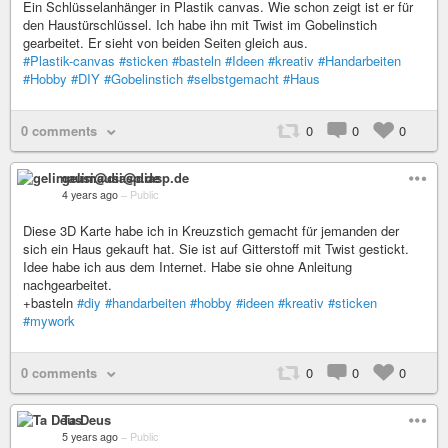
Ein Schlüsselanhänger in Plastik canvas. Wie schon zeigt ist er für
den Haustürschlüssel. Ich habe ihn mit Twist im Gobelinstich
gearbeitet. Er sieht von beiden Seiten gleich aus.
#Plastik-canvas
#sticken
#basteln
#Ideen
#kreativ
#Handarbeiten
#Hobby
#DIY
#Gobelinstich
#selbstgemacht
#Haus
0 comments
0
0
0
gelimausi@diasp.de
4 years ago
–
Public
Diese 3D Karte habe ich in Kreuzstich gemacht für jemanden der
sich ein Haus gekauft hat. Sie ist auf Gitterstoff mit Twist gestickt.
Idee habe ich aus dem Internet. Habe sie ohne Anleitung
nachgearbeitet.
+basteln
#diy
#handarbeiten
#hobby
#ideen
#kreativ
#sticken
#mywork
0 comments
0
0
0
Ta Deus
5 years ago
–
Public