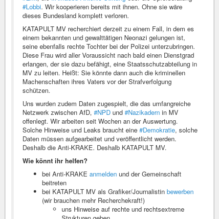
#Lobbi
. Wir kooperieren bereits mit ihnen. Ohne sie wäre
dieses Bundesland komplett verloren.
KATAPULT MV recherchiert derzeit zu einem Fall, in dem es
einem bekannten und gewalttätigen Neonazi gelungen ist,
seine ebenfalls rechte Tochter bei der Polizei unterzubringen.
Diese Frau wird aller Voraussicht nach bald einen Dienstgrad
erlangen, der sie dazu befähigt, eine Staatsschutzabteilung in
MV zu leiten. Heißt: Sie könnte dann auch die kriminellen
Machenschaften ihres Vaters vor der Strafverfolgung
schützen.
Uns wurden zudem Daten zugespielt, die das umfangreiche
Netzwerk zwischen AfD,
#NPD
und
#Nazikadern
in MV
offenlegt. Wir arbeiten seit Wochen an der Auswertung.
Solche Hinweise und Leaks braucht eine
#Demokratie
, solche
Daten müssen aufgearbeitet und veröffentlicht werden.
Deshalb die Anti-KRAKE. Deshalb KATAPULT MV.
Wie könnt ihr helfen?
bei Anti-KRAKE
anmelden
und der Gemeinschaft
beitreten
bei KATAPULT MV als Grafiker/Journalistin
bewerben
(wir brauchen mehr Recherchekraft!)
uns Hinweise auf rechte und rechtsextreme
Strukturen geben