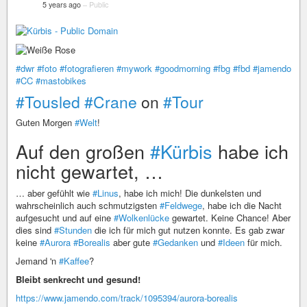
5 years ago
–
Public
#dwr
#foto
#fotografieren
#mywork
#goodmorning
#fbg
#fbd
#jamendo
#CC
#mastobikes
#Tousled
#Crane
on
#Tour
Guten Morgen
#Welt
!
Auf den großen
#Kürbis
habe ich
nicht gewartet, …
… aber gefühlt wie
#Linus
, habe ich mich! Die dunkelsten und
wahrscheinlich auch schmutzigsten
#Feldwege
, habe ich die Nacht
aufgesucht und auf eine
#Wolkenlücke
gewartet. Keine Chance! Aber
dies sind
#Stunden
die ich für mich gut nutzen konnte. Es gab zwar
keine
#Aurora
#Borealis
aber gute
#Gedanken
und
#Ideen
für mich.
Jemand 'n
#Kaffee
?
Bleibt senkrecht und gesund!
https://www.jamendo.com/track/1095394/aurora-borealis