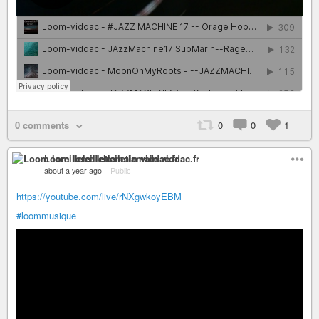
0 comments
0
0
1
Loom loreillelœiletlamain viddac.fr
about a year ago
–
Public
https://youtube.com/live/rNXgwkoyEBM
#loommusique