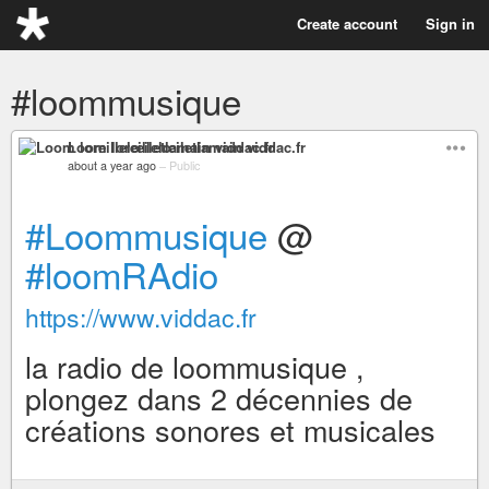
Create account
Sign in
#loommusique
Loom loreillelœiletlamain viddac.fr
about a year ago
–
Public
#Loommusique
@
#loomRAdio
https://www.viddac.fr
la radio de loommusique ,
plongez dans 2 décennies de
créations sonores et musicales