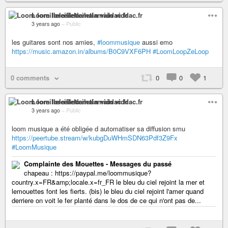
Loom loreillelœiletlamain viddac.fr
3 years ago
–
Public
les guitares sont nos amies,
#loommusique
aussi emo
https://music.amazon.in/albums/B0C9VXF6PH
#LoomLoopZeLoop
0 comments
0
0
1
Loom loreillelœiletlamain viddac.fr
3 years ago
–
Public
loom musique a été obligée d automatiser sa diffusion smu
https://peertube.stream/w/kubgDuWHmSDN63Pdf3Z9Fx
#LoomMusique
Complainte des Mouettes - Messages du passé
chapeau : https://paypal.me/loommusique?
country.x=FR&amp;locale.x=fr_FR le bleu du ciel rejoint la mer et
lemouettes font les fierts. (bis) le bleu du ciel rejoint l'amer quand
derriere on voit le fer planté dans le dos de ce qui n'ont pas de...