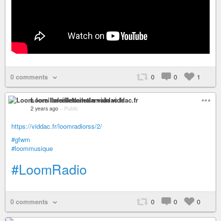
0 comments
0
0
1
Loom loreillelœiletlamain viddac.fr
2 years ago
–
Public
https://viddac.fr/loomradiorss/2/
#gfwm
#loommusique
#LoomRadio
0 comments
0
0
0