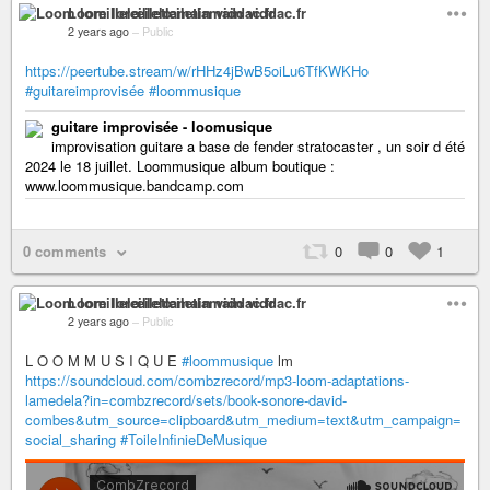
Loom loreillelœiletlamain viddac.fr
2 years ago
–
Public
https://peertube.stream/w/rHHz4jBwB5oiLu6TfKWKHo
#guitareimprovisée
#loommusique
guitare improvisée - loomusique
improvisation guitare a base de fender stratocaster , un soir d été
2024 le 18 juillet. Loommusique album boutique :
www.loommusique.bandcamp.com
0 comments
0
0
1
Loom loreillelœiletlamain viddac.fr
2 years ago
–
Public
L O O M M U S I Q U E
#loommusique
lm
https://soundcloud.com/combzrecord/mp3-loom-adaptations-
lamedela?in=combzrecord/sets/book-sonore-david-
combes&utm_source=clipboard&utm_medium=text&utm_campaign=
social_sharing
#ToileInfinieDeMusique