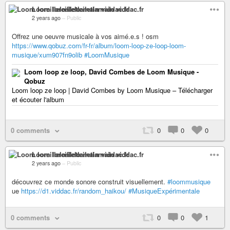
Loom loreillelœiletlamain viddac.fr
2 years ago
–
Public
Offrez une oeuvre musicale à vos aimé.e.s ! osm
https://www.qobuz.com/fr-fr/album/loom-loop-ze-loop-loom-
musique/xum907fn9olib
#LoomMusique
Loom loop ze loop, David Combes de Loom Musique -
Qobuz
Loom loop ze loop | David Combes by Loom Musique – Télécharger
et écouter l'album
0 comments
0
0
0
Loom loreillelœiletlamain viddac.fr
2 years ago
–
Public
découvrez ce monde sonore construit visuellement.
#loommusique
ue
https://d1.viddac.fr/random_haikou/
#MusiqueExpérimentale
0 comments
0
0
1