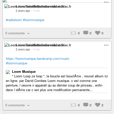
Loom loreillelœiletlamain viddac.fr
2 years ago
–
Public
#radioloom
#loommusique
0 comments
0
0
0
Loom loreillelœiletlamain viddac.fr
2 years ago
–
Public
https://loommusique.bandcamp.com/music
#loommusique
Loom Musique
" Loom Loop ze loop ", la boucle est bouclÃ©e , nouvel album ici
en ligne. par David Combes Loom musique. c est comme une
peinture, l oeuvre n apparait qu au dernier coup de pinceau , enfin
dans l idÃ©e car c est plus une modification permanente...
0 comments
0
0
2