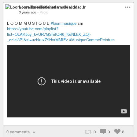
Loom loreillelœiletlamain viddac.fr
3 years ago
–
Public
L O O M M U S I Q U E
#loommusique
sm
https://youtube.com/playlist?
list=OLAK5uy_kvUR7GSmIQR6_KeNLkX_ZOj-
_czlai8PI&si=uzbkuxZ9HvrMMIFv
#MusiqueCommePeinture
0 comments
0
0
2