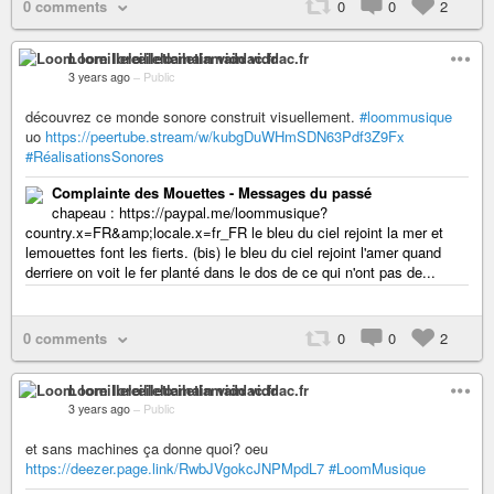
0 comments
0
0
2
Loom loreillelœiletlamain viddac.fr
3 years ago
–
Public
découvrez ce monde sonore construit visuellement.
#loommusique
uo
https://peertube.stream/w/kubgDuWHmSDN63Pdf3Z9Fx
#RéalisationsSonores
Complainte des Mouettes - Messages du passé
chapeau : https://paypal.me/loommusique?
country.x=FR&amp;locale.x=fr_FR le bleu du ciel rejoint la mer et
lemouettes font les fierts. (bis) le bleu du ciel rejoint l'amer quand
derriere on voit le fer planté dans le dos de ce qui n'ont pas de...
0 comments
0
0
2
Loom loreillelœiletlamain viddac.fr
3 years ago
–
Public
et sans machines ça donne quoi? oeu
https://deezer.page.link/RwbJVgokcJNPMpdL7
#LoomMusique