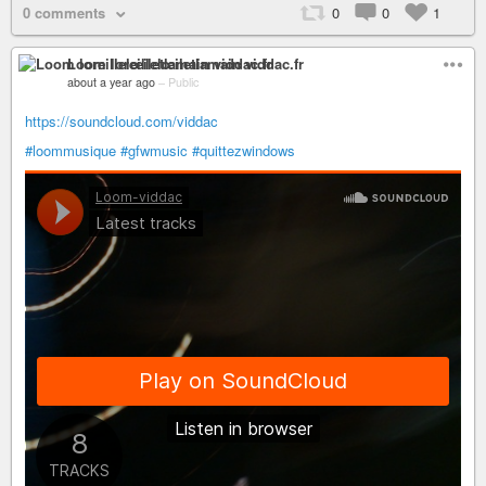
0 comments
0
0
1
Loom loreillelœiletlamain viddac.fr
about a year ago
–
Public
https://soundcloud.com/viddac
#loommusique
#gfwmusic
#quittezwindows