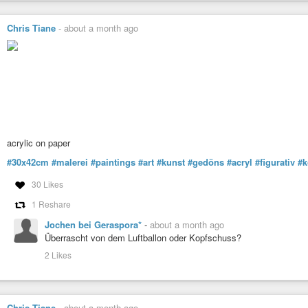
Chris Tiane
-
about a month ago
acrylic on paper
#30x42cm
#malerei
#paintings
#art
#kunst
#gedöns
#acryl
#figurativ
#k
30 Likes
1 Reshare
Jochen bei Geraspora*
-
about a month ago
Überrascht von dem Luftballon oder Kopfschuss?
2 Likes
Chris Tiane
-
about a month ago