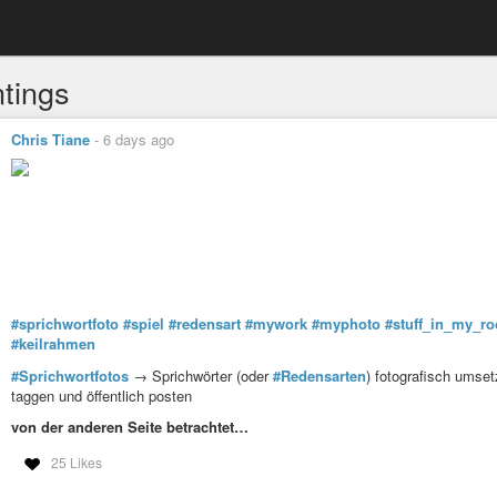
ntings
Chris Tiane
-
6 days ago
#sprichwortfoto
#spiel
#redensart
#mywork
#myphoto
#stuff_in_my_r
#keilrahmen
#Sprichwortfotos
→ Sprichwörter (oder
#Redensarten
) fotografisch umse
taggen und öffentlich posten
von der anderen Seite betrachtet…
25 Likes