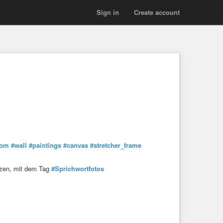
Sign in
Create account
oom
#wall
#paintings
#canvas
#stretcher_frame
tzen, mit dem Tag
#Sprichwortfotos