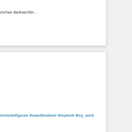
herzliches dankeschön…
omischefiguren
#mandtmalerei
#mywork
#my_work