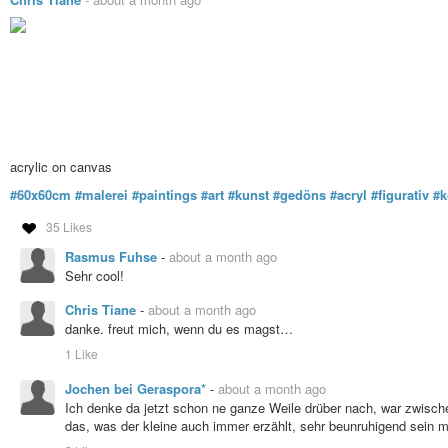
acrylic on canvas
#60x60cm
#malerei
#paintings
#art
#kunst
#gedöns
#acryl
#figurativ
#k
35 Likes
Rasmus Fuhse
-
about a month ago
Sehr cool!
Chris Tiane
-
about a month ago
danke. freut mich, wenn du es magst…
1 Like
Jochen bei Geraspora*
-
about a month ago
Ich denke da jetzt schon ne ganze Weile drüber nach, war zwisc
das, was der kleine auch immer erzählt, sehr beunruhigend sein 