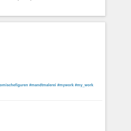
omischefiguren
#mandtmalerei
#mywork
#my_work