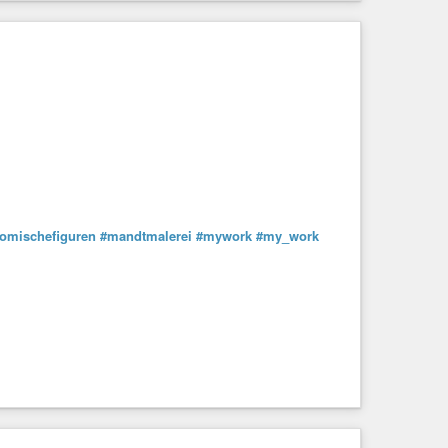
omischefiguren
#mandtmalerei
#mywork
#my_work