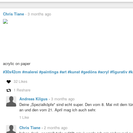
Chris Tiane
-
3 months ago
acrylic on paper
#30x42cm
#malerei
#paintings
#art
#kunst
#gedöns
#acryl
#figurativ
#k
32 Likes
1 Reshare
Andreas Kilgus
-
3 months ago
Deine „Spezialköpfe" sind echt super. Den vom 8. Mai mit dem tü
an und den vom 21. April mag ich auch sehr.
1 Like
Chris Tiane
-
2 months ago