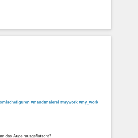
omischefiguren
#mandtmalerei
#mywork
#my_work
t ihm das Auge rausgeflutscht?