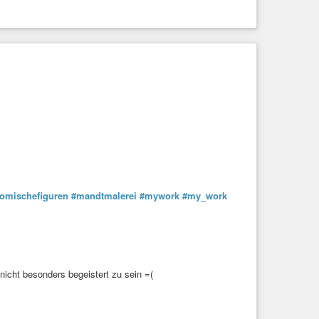
omischefiguren
#mandtmalerei
#mywork
#my_work
icht besonders begeistert zu sein =(