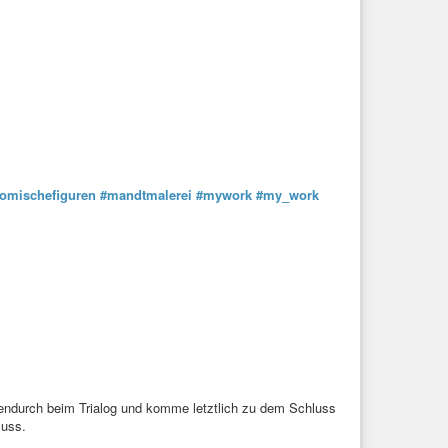
omischefiguren
#mandtmalerei
#mywork
#my_work
hendurch beim Trialog und komme letztlich zu dem Schluss
muss.