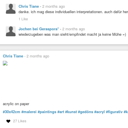
Chris Tiane
-
2 months ago
danke. ich mag diese individuellen interpretationen. auch dafür 
1 Like
Jochen bei Geraspora*
-
2 months ago
wiederzugeben was man sieht/empfindet macht ja keine Mühe =)
Chris Tiane
-
2 months ago
acrylic on paper
#30x42cm
#malerei
#paintings
#art
#kunst
#gedöns
#acryl
#figurativ
#k
27 Likes