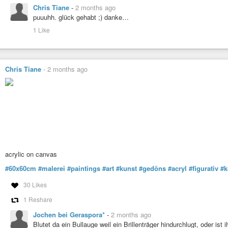
Chris Tiane
-
2 months ago
puuuhh. glück gehabt ;) danke…
1 Like
Chris Tiane
-
2 months ago
acrylic on canvas
#60x60cm
#malerei
#paintings
#art
#kunst
#gedöns
#acryl
#figurativ
#k
30 Likes
1 Reshare
Jochen bei Geraspora*
-
2 months ago
Blutet da ein Bullauge weil ein Brillenträger hindurchlugt, oder is