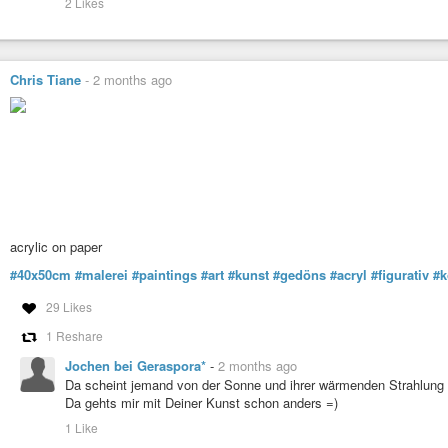
2 Likes
Chris Tiane
-
2 months ago
acrylic on paper
#40x50cm
#malerei
#paintings
#art
#kunst
#gedöns
#acryl
#figurativ
#k
29 Likes
1 Reshare
Jochen bei Geraspora*
-
2 months ago
Da scheint jemand von der Sonne und ihrer wärmenden Strahlung n
Da gehts mir mit Deiner Kunst schon anders =)
1 Like