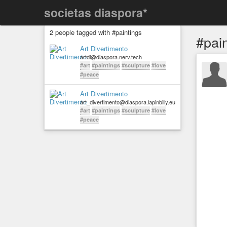
societas diaspora*
2 people tagged with #paintings
#pai
Art Divertimento
artdi@diaspora.nerv.tech
#art
#paintings
#sculpture
#love
#peace
Art Divertimento
art_divertimento@diaspora.lapinbilly.eu
#art
#paintings
#sculpture
#love
#peace