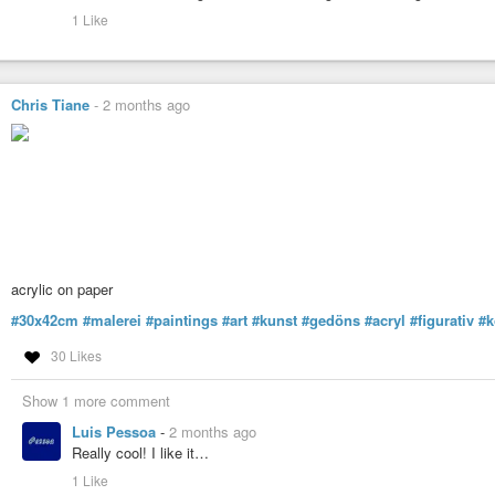
1 Like
Chris Tiane
-
2 months ago
acrylic on paper
#30x42cm
#malerei
#paintings
#art
#kunst
#gedöns
#acryl
#figurativ
#k
30 Likes
Show 1 more comment
Luis Pessoa
-
2 months ago
Really cool! I like it…
1 Like