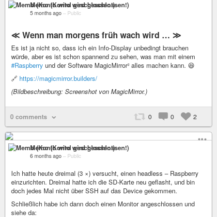
Memo (Konto wird geschlossen!)
5 months ago
–
Public
≪ Wenn man morgens früh wach wird … ≫
Es ist ja nicht so, dass ich ein Info-Display unbedingt brauchen
würde, aber es ist schon spannend zu sehen, was man mit einem
#Raspberry
und der Software MagicMirror² alles machen kann. 😆
🔗
https://magicmirror.builders/
(Bildbeschreibung: Screenshot von MagicMirror.)
0 comments
0
0
2
Memo (Konto wird geschlossen!)
6 months ago
–
Public
Ich hatte heute dreimal (3 ×) versucht, einen headless – Raspberry
einzurichten. Dreimal hatte ich die SD-Karte neu geflasht, und bin
doch jedes Mal nicht über SSH auf das Device gekommen.
Schließlich habe ich dann doch einen Monitor angeschlossen und
siehe da: