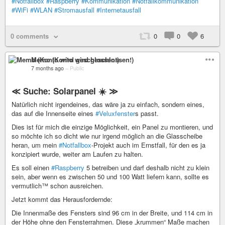
#Notfallbox
#Raspberry
#Kommunikation
#Notfallkommunikation
#WiFi
#WLAN
#Stromausfall
#Internetausfall
0 comments
0
0
6
Memo (Konto wird geschlossen!)
7 months ago
–
Public
≪ Suche: Solarpanel ☀️ ⁣≫
Natürlich nicht irgendeines, das wäre ja zu einfach, sondern eines,
das auf die Innenseite eines
#Veluxfenster
⁣s passt.
Dies ist für mich die einzige Möglichkeit, ein Panel zu montieren, und
so möchte ich so dicht wie nur irgend möglich an die Glasscheibe
heran, um mein
#Notfallbox
⁣-Projekt auch im Ernstfall, für den es ja
konzipiert wurde, weiter am Laufen zu halten.
Es soll einen
#Raspberry
5 betreiben und darf deshalb nicht zu klein
sein, aber wenn es zwischen 50 und 100 Watt liefern kann, sollte es
vermutlich™ schon ausreichen.
Jetzt kommt das Herausfordernde:
Die Innenmaße des Fensters sind 96 cm in der Breite, und 114 cm in
der Höhe ohne den Fensterrahmen. Diese „krummen“ Maße machen