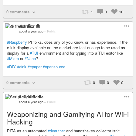
0 comments
1
0
10
🧊 freezr 🥶
about a year ago
–
Public
#Raspberry
PI folks, does any of you know, or has experience, if the
e-ink display available on the market are fast enough to be used as
display for a
#TUI
environment and for typing into a TUI editor like
#Micro
or
#Nano
?
#DIY
#eink
#epaper
#opensource
0 comments
0
0
0
Script Kiddie
about a year ago
–
Public
Weaponizing and Gamifying AI for WiFi
Hacking
PITA as an automated
#deauther
and handshakes collector isn’t