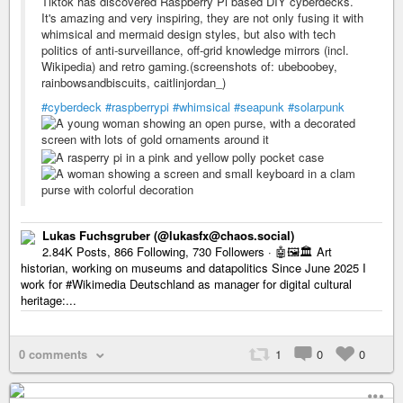
Tiktok has discovered Raspberry Pi based DIY cyberdecks.
It's amazing and very inspiring, they are not only fusing it with
whimsical and mermaid design styles, but also with tech
politics of anti-surveillance, off-grid knowledge mirrors (incl.
Wikipedia) and retro gaming.(screenshots of: ubeboobey,
rainbowsandbiscuits, caitlinjordan_)
#cyberdeck
#raspberrypi
#whimsical
#seapunk
#solarpunk
Lukas Fuchsgruber (@lukasfx@chaos.social)
2.84K Posts, 866 Following, 730 Followers · 🤖🖼️🏛️ Art
historian, working on museums and datapolitics Since June 2025 I
work for #Wikimedia Deutschland as manager for digital cultural
heritage:...
0 comments
1
0
0