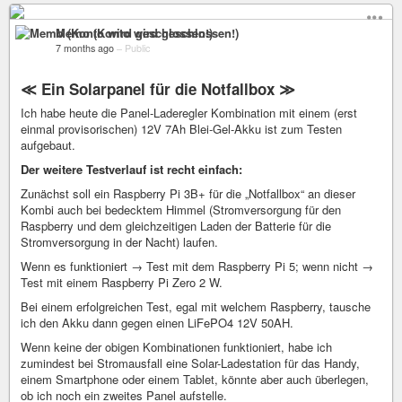
Memo (Konto wird geschlossen!)
7 months ago
–
Public
≪ Ein Solarpanel für die Notfallbox ≫
Ich habe heute die Panel-Laderegler Kombination mit einem (erst
einmal provisorischen) 12V 7Ah Blei-Gel-Akku ist zum Testen
aufgebaut.
Der weitere Testverlauf ist recht einfach:
Zunächst soll ein Raspberry Pi 3B+ für die „Notfallbox“ an dieser
Kombi auch bei bedecktem Himmel (Stromversorgung für den
Raspberry und dem gleichzeitigen Laden der Batterie für die
Stromversorgung in der Nacht) laufen.
Wenn es funktioniert → Test mit dem Raspberry Pi 5; wenn nicht →
Test mit einem Raspberry Pi Zero 2 W.
Bei einem erfolgreichen Test, egal mit welchem Raspberry, tausche
ich den Akku dann gegen einen LiFePO4 12V 50AH.
Wenn keine der obigen Kombinationen funktioniert, habe ich
zumindest bei Stromausfall eine Solar-Ladestation für das Handy,
einem Smartphone oder einem Tablet, könnte aber auch überlegen,
ob ich noch ein zweites Panel aufstelle.