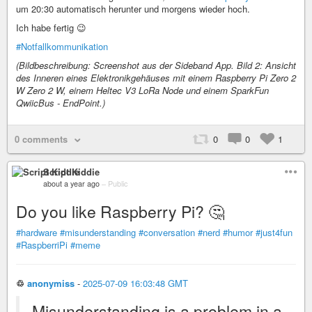
um 20:30 automatisch herunter und morgens wieder hoch.
Ich habe fertig 😉
#Notfallkommunikation
(Bildbeschreibung: Screenshot aus der Sideband App. Bild 2: Ansicht
des Inneren eines Elektronikgehäuses mit einem Raspberry Pi Zero 2
W Zero 2 W, einem Heltec V3 LoRa Node und einem SparkFun
QwiicBus - EndPoint.)
0 comments
0
0
1
Script Kiddie
about a year ago
–
Public
Do you like Raspberry Pi? 🤔
#hardware
#misunderstanding
#conversation
#nerd
#humor
#just4fun
#RaspberriPi
#meme
♲
anonymiss
-
2025-07-09 16:03:48 GMT
Misunderstanding is a problem in a