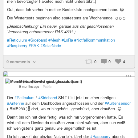
mein bevorzugter Faketec noch nicht unterstützt.)
Gut, dass ich vorher in meiner Bastelkiste nachgesehen habe. 😂
Die Wintertests beginnen also spätestens am Wochenende. ⛄⛄⛄
(Bildebscheibung: Ein neuer, gerade aus der geschlossenen
Verpackung entnommener RAK 4631.)
#Reticulum
#Sideband
#Mesh
#LoRa
#Notfallkommunikation
#Raspberry
#RAK
#SolarNode
0 comments
0
0
4
Memo (Konto wird geschlossen!)
9 months ago
–
Public
Der
#Reticulum
/
#Sideband
SN-T1 ist jetzt an einer richtigen
#Antenne
auf dem Dachboden angeschlossen und der
#Außensensor
( BME280 )🌡️ dort, wo er hingehört - geschützt, aber draußen. 😀
Damit bin ich mit dem fertig, was ich mir vorgenommen hatte. Es
wird mit dem Device da draußen zwar nicht wärmer, aber nun weiß
ich wenigstens ganz genau wie ungemütlich es ist.
Da ich zurzeit der einzige Nutzer bin, fährt der
#Raspberry
abends