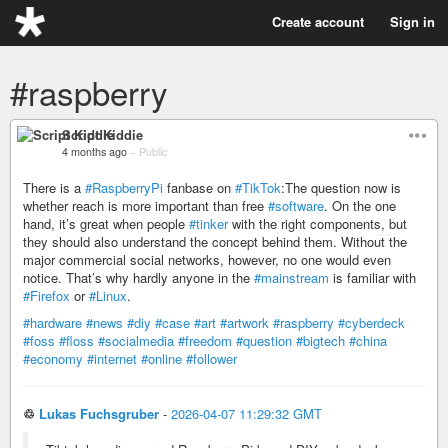
Create account
Sign in
#raspberry
Script Kiddie
4 months ago
–
Public
There is a
#RaspberryPi
fanbase on
#TikTok
:The question now is
whether reach is more important than free
#software
. On the one
hand, it’s great when people
#tinker
with the right components, but
they should also understand the concept behind them. Without the
major commercial social networks, however, no one would even
notice. That’s why hardly anyone in the
#mainstream
is familiar with
#Firefox
or
#Linux
.
#hardware
#news
#diy
#case
#art
#artwork
#raspberry
#cyberdeck
#foss
#floss
#socialmedia
#freedom
#question
#bigtech
#china
#economy
#internet
#online
#follower
♲
Lukas Fuchsgruber
-
2026-04-07 11:29:32 GMT