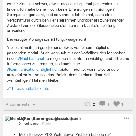
es mir ziemlich schwer, etwas möglichst optimal passendes zu
finden. Ich habe bisher noch keine Erfahrungen mit „richtigen“
Solarpanels gemacht, und so vermute ich einmal, dass eine
Verschattung durch den Fensterrahmen und/oder ein zunehmender
Abstand von der Glasscheibe sich sehr stark auf die Leistung
auswirken.
Bevorzugte Montageausrichtung: waagerecht.
Vielleicht weiß ja irgendjemand etwas von einem möglichst
passenden Modul. Auch wenn ich mit der Notfallbox den Menschen
in der
#Nachbarschaft
ermöglichen möchte, an wichtige und hilfreiche
Informationen zu kommen, und auch eine
#Kommunikationsmöglichkeit
bieten möchte, wenn alles andere
ausgefallen ist, so soll das Projekt doch in einem finanziell
„vernünftigen“ Rahmen bleiben.
🔗
https://notfallbox.info
4 comments
2
4
1
Memo (Konto wird geschlossen!)
9 months ago
–
Public
Mein Bluesky PDS Watchtower Problem beheben ✅