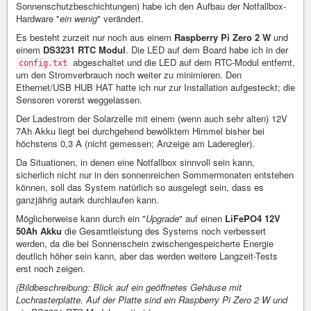
Sonnenschutzbeschichtungen) habe ich den Aufbau der Notfallbox-
Hardware "
ein wenig
" verändert.
Es besteht zurzeit nur noch aus einem
Raspberry Pi Zero 2 W
und
einem
DS3231 RTC Modul
. Die LED auf dem Board habe ich in der
abgeschaltet und die LED auf dem RTC-Modul entfernt,
config.txt
um den Stromverbrauch noch weiter zu minimieren. Den
Ethernet/USB HUB HAT hatte ich nur zur Installation aufgesteckt; die
Sensoren vorerst weggelassen.
Der Ladestrom der Solarzelle mit einem (wenn auch sehr alten) 12V
7Ah Akku liegt bei durchgehend bewölktem Himmel bisher bei
höchstens 0,3 A (nicht gemessen; Anzeige am Laderegler).
Da Situationen, in denen eine Notfallbox sinnvoll sein kann,
sicherlich nicht nur in den sonnenreichen Sommermonaten entstehen
können, soll das System natürlich so ausgelegt sein, dass es
ganzjährig autark durchlaufen kann.
Möglicherweise kann durch ein "
Upgrade
" auf einen
LiFePO4 12V
50Ah Akku
die Gesamtleistung des Systems noch verbessert
werden, da die bei Sonnenschein zwischengespeicherte Energie
deutlich höher sein kann, aber das werden weitere Langzeit-Tests
erst noch zeigen.
(Bildbeschreibung: Blick auf ein geöffnetes Gehäuse mit
Lochrasterplatte. Auf der Platte sind ein Raspberry Pi Zero 2 W und