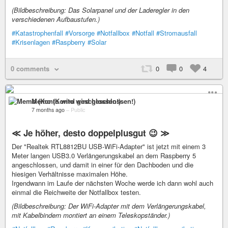
(Bildbeschreibung: Das Solarpanel und der Laderegler in den
verschiedenen Aufbaustufen.)
#Katastrophenfall
#Vorsorge
#Notfallbox
#Notfall
#Stromausfall
#Krisenlagen
#Raspberry
#Solar
0 comments
0
0
4
Memo (Konto wird geschlossen!)
7 months ago
–
Public
≪ Je höher, desto doppelplusgut 😉 ≫
Der "Realtek RTL8812BU USB‑WiFi‑Adapter" ist jetzt mit einem 3
Meter langen USB3.0 Verlängerungskabel an dem Raspberry 5
angeschlossen, und damit in einer für den Dachboden und die
hiesigen Verhältnisse maximalen Höhe.
Irgendwann im Laufe der nächsten Woche werde ich dann wohl auch
einmal die Reichweite der Notfallbox testen.
(Bildbeschreibung: Der WiFi-Adapter mit dem Verlängerungskabel,
mit Kabelbindern montiert an einem Teleskopständer.)