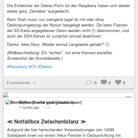
Die Entwickler der Debian-Ports für den Raspberry haben sich wieder
etwas ganz „Geniales“ ausgedacht.
Beim Start muss nun zwingend (egal ob mit oder ohne
Desktopumgebung) der Nutzer festgelegt werden. Die beim Flashen
der SD-Karte angegebenen Daten werden nicht (!) übernommen, und
auch der SSH-Server ist zunächst einmal deaktiviert.
Danke, liebe Devs. Wieder einmal Langeweile gehabt? 🙄
(Bildbeschreibung: Ein "echter", mit einer Kamera erstellter
Screenshot der Anmeldeseite.)
#Raspberry
#OS
#Debian
2 comments
0
2
3
Memo (Konto wird geschlossen!)
7 months ago
–
Public
≪ Notfallbox Zwischenbilanz ≫
Aufgrund der hier herrschenden Voraussetzungen (ein 120W
Solarpanel innen vor einem Velux-Fenster in Ostausrichtung mit