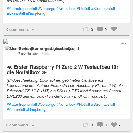
ein DS3231 RTC Modul montiert.)
#Katastrophenfall
#Vorsorge
#Notfallbox
#Notfall
#Stromausfall
#Krisenfall
#Raspberry
0 comments
0
0
4
Memo (Konto wird geschlossen!)
7 months ago
–
Public
≪ Erster Raspberry Pi Zero 2 W Testaufbau für
die Notfallbox ≫
(Bildbeschreibung: Blick auf ein geöffnetes Gehäuse mit
Lochrasterplatte. Auf der Platte sind ein Raspberry Pi Zero 2 W, ein
Ethernet/USB HUB HAT, ein DS3231 RTC Modul sowie ein Sensor
BME280 und ein SparkFun QwiicBus - EndPoint montiert.)
#Katastrophenfall
#Vorsorge
#Notfallbox
#Notfall
#Stromausfall
#Krisenfall
#Raspberry
0 comments
0
0
7