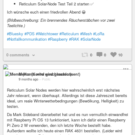
Reticulum Solar-Node Test Teil 2 starten ✅
Ich wünsche euch einen friedvollen Abend 😀
(Bildbeschreibung: Ein brennendes Räucherstäbchen vor zwei
Teelichte.)
#Bluesky
#PDS
#Watchtower
#Reticulum
#Mesh
#LoRa
#Notfallkommunikation
#Raspberry
#RAK
#SolarNode
0 comments
0
0
10
Memo (Konto wird geschlossen!)
9 months ago
–
Public
Reticulum Solar Nodes werden hier wahrscheinlich erst nächstes
Jahr relevant, wenn überhaupt. Allerdings ist diese Jahreszeit bereits
ideal, um reale Winterwetterbedingungen (Bewölkung, Helligkeit) zu
testen.
Da Mark Sideband überarbeitet hat und es nun vermutlich einwandfrei
mit Raspberry Pi OS 13 funktioniert, kann ich dafür einen Raspberry
Pi Zero 2 W verwenden, den ich letzte Woche bestellt habe.
Außerdem wollte ich heute einen RAK 4631 bestellen. (Leider wird