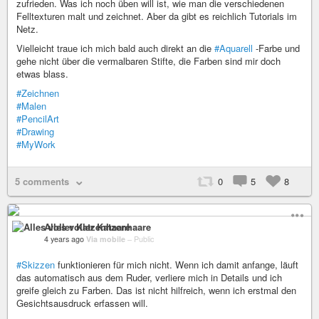
zufrieden. Was ich noch üben will ist, wie man die verschiedenen
Felltexturen malt und zeichnet. Aber da gibt es reichlich Tutorials im
Netz.
Vielleicht traue ich mich bald auch direkt an die
#Aquarell
-Farbe und
gehe nicht über die vermalbaren Stifte, die Farben sind mir doch
etwas blass.
#Zeichnen
#Malen
#PencilArt
#Drawing
#MyWork
5 comments
0
5
8
Alles voller Katzenhaare
4 years ago
Via mobile
–
Public
#Skizzen
funktionieren für mich nicht. Wenn ich damit anfange, läuft
das automatisch aus dem Ruder, verliere mich in Details und ich
greife gleich zu Farben. Das ist nicht hilfreich, wenn ich erstmal den
Gesichtsausdruck erfassen will.