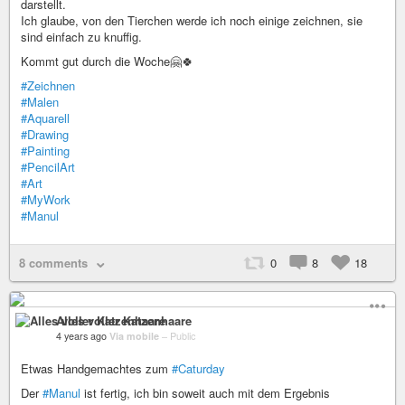
darstellt.
Ich glaube, von den Tierchen werde ich noch einige zeichnen, sie
sind einfach zu knuffig.
Kommt gut durch die Woche🤗🍀
#Zeichnen
#Malen
#Aquarell
#Drawing
#Painting
#PencilArt
#Art
#MyWork
#Manul
8 comments
0
8
18
Alles voller Katzenhaare
4 years ago
Via mobile
–
Public
Etwas Handgemachtes zum
#Caturday
Der
#Manul
ist fertig, ich bin soweit auch mit dem Ergebnis