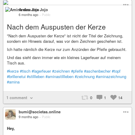
Amina das Jojo
6 months ago
–
Public
Nach dem Auspusten der Kerze
"Nach dem Auspusten der Kerze" ist nicht der Titel der Zeichnung,
sondern ein Hinweis darauf, was vor dem Zeichnen geschehen ist.
Ich hatte nämlich die Kerze nur zum Anzünden der Pfeife gebraucht.
Und das sieht dann immer wie ein kleines Lagerfeuer auf meinem
Tisch aus.
#kerze
#tisch
#lagerfeuer
#zeichnen
#pfeife
#aschenbecher
#topf
#brillenetui
#stillleben
#aminastillleben
#zeichnung
#aminazeichnung
#amina
1 comment
0
1
14
bumi@societas.online
9 months ago
–
Public
Hey,