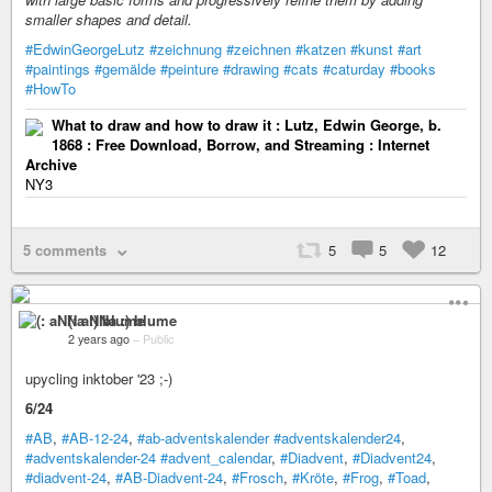
smaller shapes and detail.
#EdwinGeorgeLutz
#zeichnung
#zeichnen
#katzen
#kunst
#art
#paintings
#gemälde
#peinture
#drawing
#cats
#caturday
#books
#HowTo
What to draw and how to draw it : Lutz, Edwin George, b.
1868 : Free Download, Borrow, and Streaming : Internet
Archive
NY3
5 comments
5
5
12
(: aNNa :) blume
2 years ago
–
Public
upycling inktober '23 ;-)
6/24
#AB
,
#AB-12-24
,
#ab-adventskalender
#adventskalender24
,
#adventskalender-24
#advent_calendar
,
#Diadvent
,
#Diadvent24
,
#diadvent-24
,
#AB-Diadvent-24
,
#Frosch
,
#Kröte
,
#Frog
,
#Toad
,