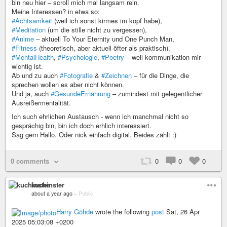
bin neu hier – scroll mich mal langsam rein.
Meine Interessen? in etwa so:
#Achtsamkeit
(weil ich sonst kirmes im kopf habe),
#Meditation
(um die stille nicht zu vergessen),
#Anime
– aktuell To Your Eternity und One Punch Man,
#Fitness
(theoretisch, aber aktuell öfter als praktisch),
#MentalHealth
,
#Psychologie
,
#Poetry
– weil kommunikation mir
wichtig ist.
Ab und zu auch
#Fotografie
&
#Zeichnen
– für die Dinge, die
sprechen wollen es aber nicht können.
Und ja, auch
#GesundeErnährung
– zumindest mit gelegentlicher
Ausreißermentalität.
Ich such ehrlichen Austausch - wenn ich manchmal nicht so
gesprächig bin, bin ich doch erhlich interessiert.
Sag gern Hallo. Oder nick einfach digital. Beides zählt :)
0 comments
0
0
0
kuchinster
about a year ago
–
Public
Harry Göhde
wrote the following
post
Sat, 26 Apr
2025 05:03:08 +0200