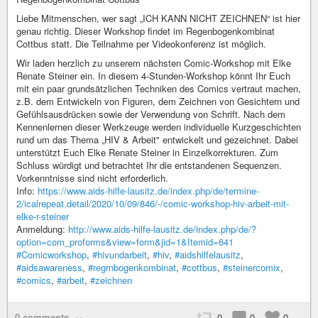
Liebe Mitmenschen, wer sagt „ICH KANN NICHT ZEICHNEN“ ist hier
genau richtig. Dieser Workshop findet im Regenbogenkombinat
Cottbus statt. Die Teilnahme per Videokonferenz ist möglich.
Wir laden herzlich zu unserem nächsten Comic-Workshop mit Elke
Renate Steiner ein. In diesem 4-Stunden-Workshop könnt Ihr Euch
mit ein paar grundsätzlichen Techniken des Comics vertraut machen,
z.B. dem Entwickeln von Figuren, dem Zeichnen von Gesichtern und
Gefühlsausdrücken sowie der Verwendung von Schrift. Nach dem
Kennenlernen dieser Werkzeuge werden individuelle Kurzgeschichten
rund um das Thema „HIV & Arbeit" entwickelt und gezeichnet. Dabei
unterstützt Euch Elke Renate Steiner in Einzelkorrekturen. Zum
Schluss würdigt und betrachtet Ihr die entstandenen Sequenzen.
Vorkenntnisse sind nicht erforderlich.
Info:
https://www.aids-hilfe-lausitz.de/index.php/de/termine-
2/icalrepeat.detail/2020/10/09/846/-/comic-workshop-hiv-arbeit-mit-
elke-r-steiner
Anmeldung:
http://www.aids-hilfe-lausitz.de/index.php/de/?
option=com_proforms&view=form&jid=1&Itemid=641
#Comicworkshop
,
#hivundarbeit
,
#hiv
,
#aidshilfelausitz
,
#aidsawareness
,
#regrnbogenkombinat
,
#cottbus
,
#steinercomix
,
#comics
,
#arbeit
,
#zeichnen
0 comments
0
0
0