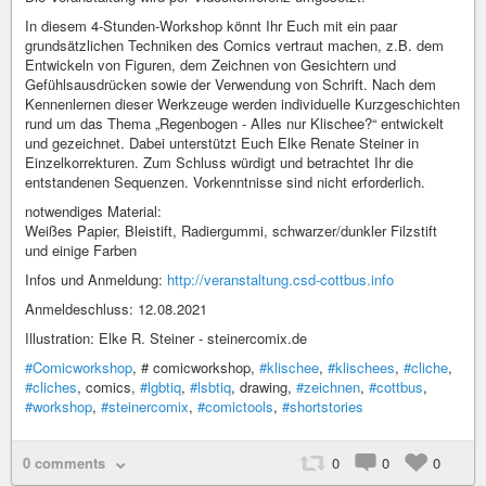
In diesem 4-Stunden-Workshop könnt Ihr Euch mit ein paar
grundsätzlichen Techniken des Comics vertraut machen, z.B. dem
Entwickeln von Figuren, dem Zeichnen von Gesichtern und
Gefühlsausdrücken sowie der Verwendung von Schrift. Nach dem
Kennenlernen dieser Werkzeuge werden individuelle Kurzgeschichten
rund um das Thema „Regenbogen - Alles nur Klischee?“ entwickelt
und gezeichnet. Dabei unterstützt Euch Elke Renate Steiner in
Einzelkorrekturen. Zum Schluss würdigt und betrachtet Ihr die
entstandenen Sequenzen. Vorkenntnisse sind nicht erforderlich.
notwendiges Material:
Weißes Papier, Bleistift, Radiergummi, schwarzer/dunkler Filzstift
und einige Farben
Infos und Anmeldung:
http://veranstaltung.csd-cottbus.info
Anmeldeschluss: 12.08.2021
Illustration: Elke R. Steiner - steinercomix.de
#Comicworkshop
, # comicworkshop,
#klischee
,
#klischees
,
#cliche
,
#cliches
, comics,
#lgbtiq
,
#lsbtiq
, drawing,
#zeichnen
,
#cottbus
,
#workshop
,
#steinercomix
,
#comictools
,
#shortstories
0 comments
0
0
0