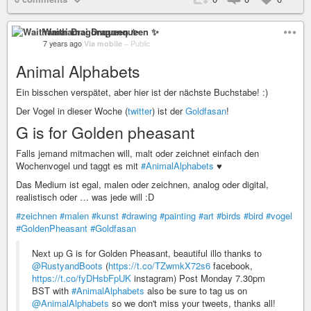
Waithamai Dragonqueen ✨
7 years ago
Via mobile
–
Public
Animal Alphabets
Ein bisschen verspätet, aber hier ist der nächste Buchstabe! :)
Der Vogel in dieser Woche (
twitter
) ist der
Goldfasan
!
G is for Golden pheasant
Falls jemand mitmachen will, malt oder zeichnet einfach den
Wochenvogel und taggt es mit
#AnimalAlphabets
♥
Das Medium ist egal, malen oder zeichnen, analog oder digital,
realistisch oder … was jede will :D
#zeichnen
#malen
#kunst
#drawing
#painting
#art
#birds
#bird
#vogel
#GoldenPheasant
#Goldfasan
Next up G is for Golden Pheasant, beautiful illo thanks to
@RustyandBoots
(
https://t.co/TZwmkX72s6
facebook,
https://t.co/fyDHsbFpUK
instagram) Post Monday 7.30pm
BST with
#AnimalAlphabets
also be sure to tag us on
@AnimalAlphabets
so we don't miss your tweets, thanks all!