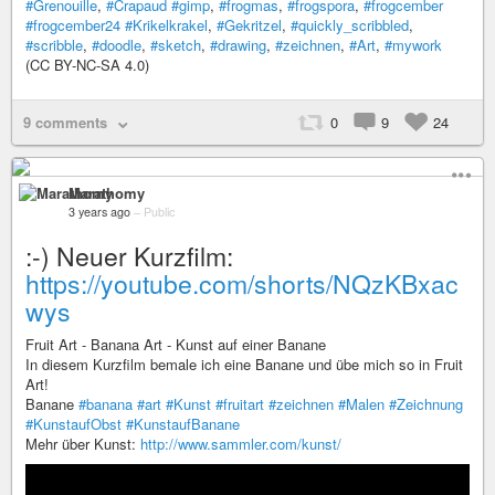
#Grenouille
,
#Crapaud
#gimp
,
#frogmas
,
#frogspora
,
#frogcember
#frogcember24
#Krikelkrakel
,
#Gekritzel
,
#quickly_scribbled
,
#scribble
,
#doodle
,
#sketch
,
#drawing
,
#zeichnen
,
#Art
,
#mywork
(CC BY-NC-SA 4.0)
9 comments
0
9
24
Marathomy
3 years ago
–
Public
:-) Neuer Kurzfilm:
https://youtube.com/shorts/NQzKBxac
wys
Fruit Art - Banana Art - Kunst auf einer Banane
In diesem Kurzfilm bemale ich eine Banane und übe mich so in Fruit
Art!
Banane
#banana
#art
#Kunst
#fruitart
#zeichnen
#Malen
#Zeichnung
#KunstaufObst
#KunstaufBanane
Mehr über Kunst:
http://www.sammler.com/kunst/