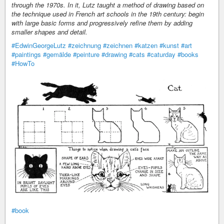
through the 1970s. In it, Lutz taught a method of drawing based on
the technique used in French art schools in the 19th century: begin
with large basic forms and progressively refine them by adding
smaller shapes and detail.
#EdwinGeorgeLutz
#zeichnung
#zeichnen
#katzen
#kunst
#art
#paintings
#gemälde
#peinture
#drawing
#cats
#caturday
#books
#HowTo
#book