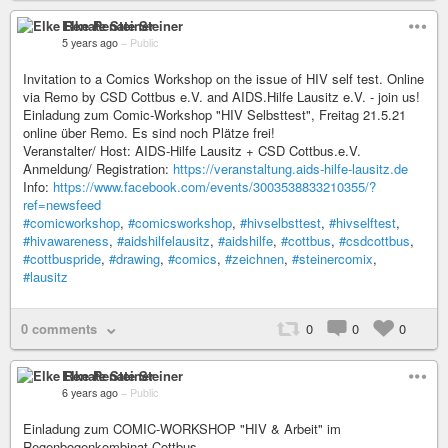
Elke Renate Steiner
5 years ago
–
Public
Invitation to a Comics Workshop on the issue of HIV self test. Online
via Remo by CSD Cottbus e.V. and AIDS.Hilfe Lausitz e.V. - join us!
Einladung zum Comic-Workshop "HIV Selbsttest", Freitag 21.5.21
online über Remo. Es sind noch Plätze frei!
Veranstalter/ Host: AIDS-Hilfe Lausitz + CSD Cottbus.e.V.
Anmeldung/ Registration:
https://veranstaltung.aids-hilfe-lausitz.de
Info:
https://www.facebook.com/events/3003538833210355/?
ref=newsfeed
#comicworkshop
,
#comicsworkshop
,
#hivselbsttest
,
#hivselftest
,
#hivawareness
,
#aidshilfelausitz
,
#aidshilfe
,
#cottbus
,
#csdcottbus
,
#cottbuspride
,
#drawing
,
#comics
,
#zeichnen
,
#steinercomix
,
#lausitz
0 comments
0
0
0
Elke Renate Steiner
6 years ago
–
Public
Einladung zum COMIC-WORKSHOP "HIV & Arbeit" im
Regenbogenkombinat Cottbus