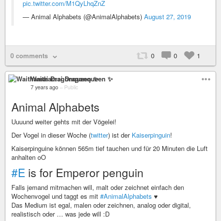
pic.twitter.com/M1QyLhqZnZ
— Animal Alphabets (@AnimalAlphabets)
August 27, 2019
0 comments
0
0
1
Waithamai Dragonqueen ✨
7 years ago
–
Public
Animal Alphabets
Uuuund weiter gehts mit der Vögelei!
Der Vogel in dieser Woche (
twitter
) ist der
Kaiserpinguin
!
Kaiserpinguine können 565m tief tauchen und für 20 Minuten die Luft
anhalten oO
#E
is for Emperor penguin
Falls jemand mitmachen will, malt oder zeichnet einfach den
Wochenvogel und taggt es mit
#AnimalAlphabets
♥
Das Medium ist egal, malen oder zeichnen, analog oder digital,
realistisch oder … was jede will :D