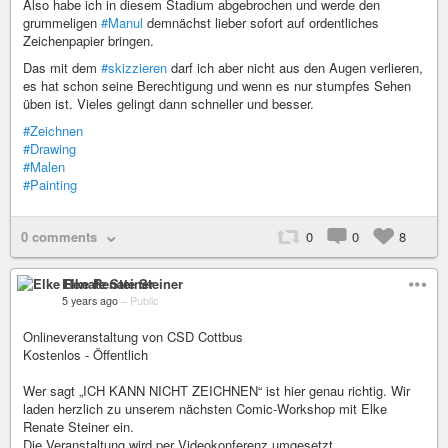
Also habe ich in diesem Stadium abgebrochen und werde den
grummeligen
#Manul
demnächst lieber sofort auf ordentliches
Zeichenpapier bringen.
Das mit dem
#skizzieren
darf ich aber nicht aus den Augen verlieren,
es hat schon seine Berechtigung und wenn es nur stumpfes Sehen
üben ist. Vieles gelingt dann schneller und besser.
#Zeichnen
#Drawing
#Malen
#Painting
0 comments
0
0
8
Elke Renate Steiner
5 years ago
–
Public
Onlineveranstaltung von CSD Cottbus
Kostenlos - Öffentlich
Wer sagt „ICH KANN NICHT ZEICHNEN“ ist hier genau richtig. Wir
laden herzlich zu unserem nächsten Comic-Workshop mit Elke
Renate Steiner ein.
Die Veranstaltung wird per Videokonferenz umgesetzt.