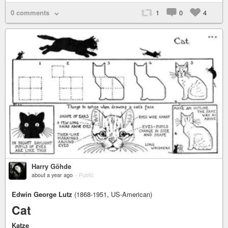
0 comments
1
0
4
Harry Göhde
about a year ago
–
Public
Edwin George Lutz
(1868-1951, US-American)
Cat
Katze