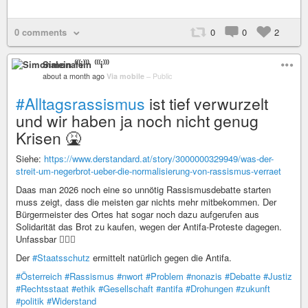
0 comments
0
0
2
Simonalein ⁽⁽⁽i⁾⁾⁾
about a month ago
Via mobile
–
Public
#Alltagsrassismus
ist tief verwurzelt
und wir haben ja noch nicht genug
Krisen 🤮
Siehe:
https://www.derstandard.at/story/3000000329949/was-der-
streit-um-negerbrot-ueber-die-normalisierung-von-rassismus-verraet
Daas man 2026 noch eine so unnötig Rassismusdebatte starten
muss zeigt, dass die meisten gar nichts mehr mitbekommen. Der
Bürgermeister des Ortes hat sogar noch dazu aufgerufen aus
Solidarität das Brot zu kaufen, wegen der Antifa-Proteste dagegen.
Unfassbar 🤦🏻‍♀️
Der
#Staatsschutz
ermittelt natürlich gegen die Antifa.
#Österreich
#Rassismus
#nwort
#Problem
#nonazis
#Debatte
#Justiz
#Rechtsstaat
#ethik
#Gesellschaft
#antifa
#Drohungen
#zukunft
#politik
#Widerstand