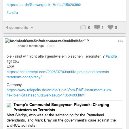
https://taz.de/Schwerpunkt-Antifa/!t5020380/
#antifa
4 comments
0
4
0
Andreas Sofaer - what means "sofaer" ?
about a month ago
–
Public
olé - sind wir nicht alle irgendwie ein bisschen Terroristen ?
#antifa
#§129a
USA
https://theintercept.com/2026/07/03/antifa-prairieland-protests-
terrorism-conspiracy/
Germany
https://www.telepolis.de/article/129a-Vom-RAF-Instrument-zum-
flexiblen-Staatsschutzwerkzeug-11350403.html
Trump’s Communist Boogeyman Playbook: Charging
Protesters as Terrorists
Matt Sledge, who was at the sentencing for the Prairieland
defendants, and Mark Bray on the government’s case against the
anti-ICE activists.