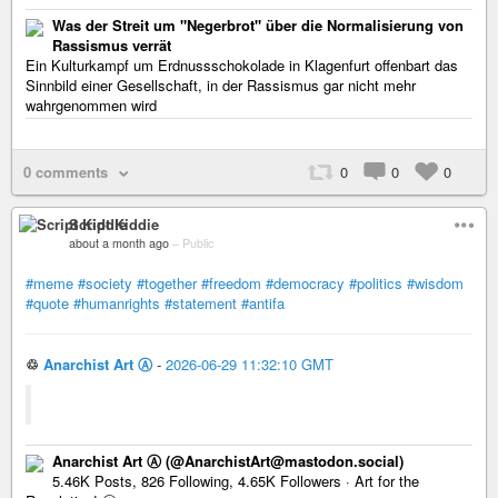
Was der Streit um "Negerbrot" über die Normalisierung von
Rassismus verrät
Ein Kulturkampf um Erdnussschokolade in Klagenfurt offenbart das
Sinnbild einer Gesellschaft, in der Rassismus gar nicht mehr
wahrgenommen wird
0 comments
0
0
0
Script Kiddie
about a month ago
–
Public
#meme
#society
#together
#freedom
#democracy
#politics
#wisdom
#quote
#humanrights
#statement
#antifa
♲
Anarchist Art Ⓐ
-
2026-06-29 11:32:10 GMT
Anarchist Art Ⓐ (@AnarchistArt@mastodon.social)
5.46K Posts, 826 Following, 4.65K Followers · Art for the