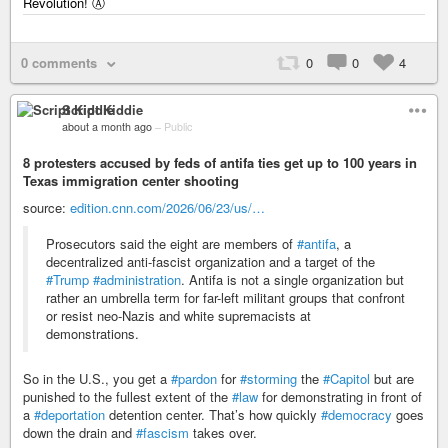
Revolution! Ⓐ
0 comments
0
0
4
Script Kiddie
about a month ago
–
Public
8 protesters accused by feds of antifa ties get up to 100 years in
Texas immigration center shooting
source:
edition.cnn.com/2026/06/23/us/…
Prosecutors said the eight are members of
#antifa
, a
decentralized anti-fascist organization and a target of the
#Trump
#administration
. Antifa is not a single organization but
rather an umbrella term for far-left militant groups that confront
or resist neo-Nazis and white supremacists at
demonstrations.
So in the U.S., you get a
#pardon
for
#storming
the
#Capitol
but are
punished to the fullest extent of the
#law
for demonstrating in front of
a
#deportation
detention center. That’s how quickly
#democracy
goes
down the drain and
#fascism
takes over.