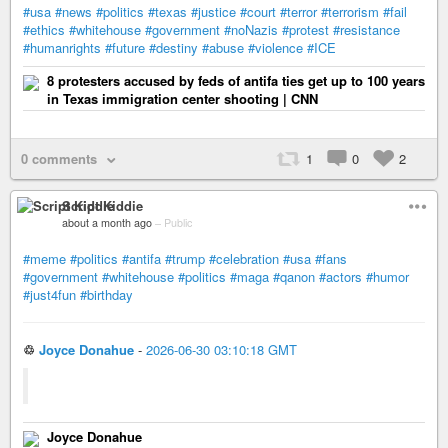
#usa
#news
#politics
#texas
#justice
#court
#terror
#terrorism
#fail
#ethics
#whitehouse
#government
#noNazis
#protest
#resistance
#humanrights
#future
#destiny
#abuse
#violence
#ICE
8 protesters accused by feds of antifa ties get up to 100 years
in Texas immigration center shooting | CNN
0 comments
1
0
2
Script Kiddie
about a month ago
–
Public
#meme
#politics
#antifa
#trump
#celebration
#usa
#fans
#government
#whitehouse
#politics
#maga
#qanon
#actors
#humor
#just4fun
#birthday
♲
Joyce Donahue
-
2026-06-30 03:10:18 GMT
Joyce Donahue