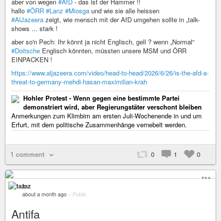
aber von wegen
#AfD
- das ist der Hammer !!
hallo
#ÖRR
#Lanz
#Miosga
und wie sie alle heissen
#AlJazeera
zeigt, wie mensch mit der AfD umgehen sollte in „talk-
shows ... stark !
aber so'n Pech: Ihr könnt ja nicht Englisch, gell ? wenn „Normal“
#Doitsche
Englisch könnten, müssten unsere MSM und ÖRR
EINPACKEN !
https://www.aljazeera.com/video/head-to-head/2026/6/26/is-the-afd-a-
threat-to-germany-mehdi-hasan-maximilian-krah
Hohler Protest - Wenn gegen eine bestimmte Partei
demonstriert wird, aber Regierungstäter verschont bleiben
Anmerkungen zum Klimbim am ersten Juli-Wochenende in und um
Erfurt, mit dem politische Zusammenhänge vernebelt werden.
1 comment
0
1
0
taz
about a month ago
–
Public
Antifa