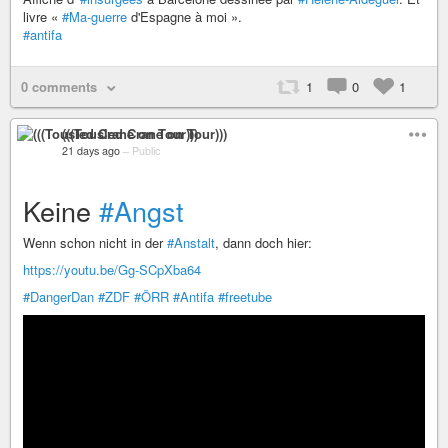
livre «
#Ma-guerre
d'Espagne à moi ».
#antifa
0 comments
1
0
1
(((Tousled Crane on Tour)))
21 days ago
–
Public
Keine
#Angst
Wenn schon nicht in der
#Anstalt
, dann doch hier:
https://youtu.be/Gg-SCpXba64
#DangerDan
#ZDF
#ÖRR
#Antifa
#freetube