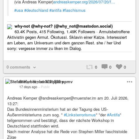
(via Andreas Kemper)
andreaskemper.org/2026/07/20/f…
#usa
#deutschland
#antifa
#faschismus
why-not @why-not? (@why_not@mastodon.social)
63.4K Posts, 415 Following, 1.49K Followers · Armutsbetroffene
Aktivistin gegen Armut. Ökotussi. Sklavin einer Katze. Interessiert
am Leben, am Universum und dem ganzen Rest. she / her Und
sorry: vergesse immer zu liken im Dialog.
0 comments
0
0
0
Stefan H., born at 322 ppmv
17 days ago
–
Public
Andreas Kemper @andreaskemper@muenster.im am 20. Juli 2026,
13:27:
Das Bundesinnenminsterium hat an der Tagung des US-
Außenministeriums zum sog. "
#Linksterrorismus
" "der
#Antifa
"
teilgenommen und bestätigt, dass der nächste Workshop in
Deutschland stattfinden wird.
Nach meiner Analyse hat die Rede von Stephen Miller faschistoide
Züge