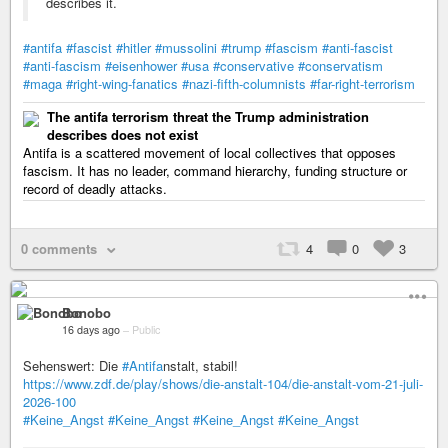
describes it.
#antifa
#fascist
#hitler
#mussolini
#trump
#fascism
#anti-fascist
#anti-fascism
#eisenhower
#usa
#conservative
#conservatism
#maga
#right-wing-fanatics
#nazi-fifth-columnists
#far-right-terrorism
The antifa terrorism threat the Trump administration
describes does not exist
Antifa is a scattered movement of local collectives that opposes
fascism. It has no leader, command hierarchy, funding structure or
record of deadly attacks.
0 comments
4
0
3
Bonobo
16 days ago
–
Public
Sehenswert: Die
#Antifa
​nstalt, stabil!
https://www.zdf.de/play/shows/die-anstalt-104/die-anstalt-vom-21-juli-
2026-100
#Keine_Angst
#Keine_Angst
#Keine_Angst
#Keine_Angst