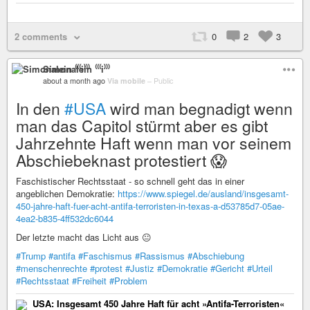
2 comments
0
2
3
Simonalein ⁽⁽⁽i⁾⁾⁾
about a month ago
Via mobile
–
Public
In den
#USA
wird man begnadigt wenn
man das Capitol stürmt aber es gibt
Jahrzehnte Haft wenn man vor seinem
Abschiebeknast protestiert 😱
Faschistischer Rechtsstaat - so schnell geht das in einer
angeblichen Demokratie:
https://www.spiegel.de/ausland/insgesamt-
450-jahre-haft-fuer-acht-antifa-terroristen-in-texas-a-d53785d7-05ae-
4ea2-b835-4ff532dc6044
Der letzte macht das Licht aus 😐
#Trump
#antifa
#Faschismus
#Rassismus
#Abschiebung
#menschenrechte
#protest
#Justiz
#Demokratie
#Gericht
#Urteil
#Rechtsstaat
#Freiheit
#Problem
USA: Insgesamt 450 Jahre Haft für acht »Antifa-Terroristen«