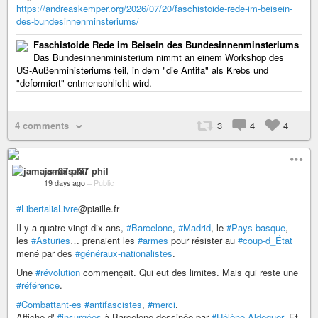
https://andreaskemper.org/2026/07/20/faschistoide-rede-im-beisein-
des-bundesinnenminsteriums/
Faschistoide Rede im Beisein des Bundesinnenminsteriums
Das Bundesinnenministerium nimmt an einem Workshop des
US-Außenministeriums teil, in dem "die Antifa" als Krebs und
"deformiert" entmenschlicht wird.
4 comments
3
4
4
jamais+37 phil
19 days ago
–
Public
#LibertaliaLivre
@piaille.fr
Il y a quatre-vingt-dix ans,
#Barcelone
,
#Madrid
, le
#Pays-basque
,
les
#Asturies
… prenaient les
#armes
pour résister au
#coup-d_État
mené par des
#généraux-nationalistes
.
Une
#révolution
commençait. Qui eut des limites. Mais qui reste une
#référence
.
#Combattant-es
#antifascistes
,
#merci
.
Affiche d'
#insurgées
à Barcelone dessinée par
#Hélène-Aldeguer
. Et