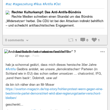
#taz
#tageszeitung
#Nius
#Antifa
#Ost
Rechter Kulturkampf: Das Anti-Antifa-Bündnis
Rechte Medien schreiben einen Skandal um das Bündnis
„Widersetzen“ herbei. Die CDU ist bei den Attacken indirekt behilflich
– und schwächt antifaschistisches Engagement.
0 comments
1
0
1
Andreas Sofaer - what means "sofaer" ?
27 days ago
–
Public
hab ja schonmal geätzt, dass mich dieses heroische 30er Jahre
#Antifa
Gedöns anödet, wo unsere „demokratischen“ Parteien (in
Schland wie in EU) das schon selber umsetzen ... chatcontrol, IFG,
„send them back“, Dobrindt, usw usf
da bin ich näher dran an Mr Moser
https://overton-magazin.de/top-story/hohler-protest-wenn-gegen-eine-
bestimmte-partei-demonstriert-wird-aber-regierungstaeter-verschont-
bleiben/
geschenkt...