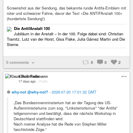
Screenshot aus der Sendung, das bekannte runde Antifa-Emblem mit
roter und schwarzer Fahne, davor der Text »Die ANTIFAnstalt 100«
(hundertste Sendung!)
Die AntifAnstalt 100
Jubiläum in der Anstalt – In der 100. Folge dabei sind: Christian
Tramitz, Lutz van der Horst, Gisa Flake, Julia Gámez Martin und Die
Sterne.
0 comments
0
0
2
Klaus Pollmann
17 days ago
–
Public
♲
why-not @why-not?
-
2026-07-20 17:01:32 GMT
„Das Bundesinnenminsterium hat an der Tagung des US-
Außenministeriums zum sog. "Linksterrorismus" "der Antifa"
teilgenommen und bestätigt, dass der nächste Workshop in
Deutschland stattfinden wird.
Nach meiner Analyse hat die Rede von Stephen Miller
faschistoide Züge.“