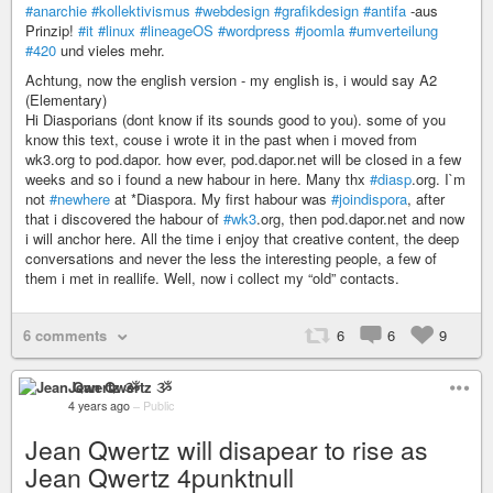
#anarchie
#kollektivismus
#webdesign
#grafikdesign
#antifa
-aus
Prinzip!
#it
#linux
#lineageOS
#wordpress
#joomla
#umverteilung
#420
und vieles mehr.
Achtung, now the english version - my english is, i would say A2
(Elementary)
Hi Diasporians (dont know if its sounds good to you). some of you
know this text, couse i wrote it in the past when i moved from
wk3.org to pod.dapor. how ever, pod.dapor.net will be closed in a few
weeks and so i found a new habour in here. Many thx
#diasp
.org. I`m
not
#newhere
at *Diaspora. My first habour was
#joindispora
, after
that i discovered the habour of
#wk3
.org, then pod.dapor.net and now
i will anchor here. All the time i enjoy that creative content, the deep
conversations and never the less the interesting people, a few of
them i met in reallife. Well, now i collect my “old” contacts.
6 comments
6
6
9
Jean Qwertz ૐ
4 years ago
–
Public
Jean Qwertz will disapear to rise as
Jean Qwertz 4punktnull