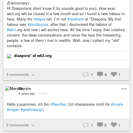
(Elementary)
Hi Diasporians (dont know if its sounds good to you). How ever,
wk3.org will be closed in a few month and so i found a new habour in
here. Many thx
#dapor
.net. I`m not
#newhere
at *Diaspora. My first
habour was
#joindispora
, after that i discovered the habour of
#wk3
.org and now i will anchor here. All the time i enjoy that creative
content, the deep conversations and never the less the interesting
people, a few of them i met in reallife. Well, now i collect my "old"
contacts.
diaspora* at wk3.org
4 comments
1
4
1
Marvin
4 years ago
–
Public
Hallo zusammen, ich bin
#NeuHier
. Ich interessiere mich für
#musik
#vegan
#grafikdesign
.
2 comments
1
2
1