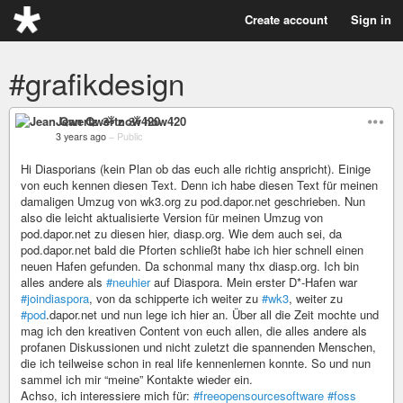
Create account
Sign in
#grafikdesign
Jean Qwertz ૐ now420
3 years ago
–
Public
Hi Diasporians (kein Plan ob das euch alle richtig anspricht). Einige
von euch kennen diesen Text. Denn ich habe diesen Text für meinen
damaligen Umzug von wk3.org zu pod.dapor.net geschrieben. Nun
also die leicht aktualisierte Version für meinen Umzug von
pod.dapor.net zu diesen hier, diasp.org. Wie dem auch sei, da
pod.dapor.net bald die Pforten schließt habe ich hier schnell einen
neuen Hafen gefunden. Da schonmal many thx diasp.org. Ich bin
alles andere als
#neuhier
auf Diaspora. Mein erster D*-Hafen war
#joindiaspora
, von da schipperte ich weiter zu
#wk3
, weiter zu
#pod
.dapor.net und nun lege ich hier an. Über all die Zeit mochte und
mag ich den kreativen Content von euch allen, die alles andere als
profanen Diskussionen und nicht zuletzt die spannenden Menschen,
die ich teilweise schon in real life kennenlernen konnte. So und nun
sammel ich mir “meine” Kontakte wieder ein.
Achso, ich interessiere mich für:
#freeopensourcesoftware
#foss