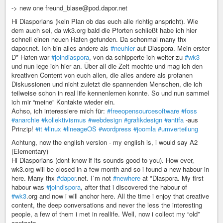
-> new one freund_blase@pod.dapor.net
Hi Diasporians (kein Plan ob das euch alle richtig anspricht). Wie
dem auch sei, da wk3.org bald die Pforten schließt habe ich hier
schnell einen neuen Hafen gefunden. Da schonmal many thx
dapor.net. Ich bin alles andere als
#neuhier
auf Diaspora. Mein erster
D*-Hafen war
#joindiaspora
, von da schipperte ich weiter zu
#wk3
und nun lege ich hier an. Über all die Zeit mochte und mag ich den
kreativen Content von euch allen, die alles andere als profanen
Diskussionen und nicht zuletzt die spannenden Menschen, die ich
teilweise schon in real life kennenlernen konnte. So und nun sammel
ich mir “meine” Kontakte wieder ein.
Achso, ich interessiere mich für:
#freeopensourcesoftware
#foss
#anarchie
#kollektivismus
#webdesign
#grafikdesign
#antifa
-aus
Prinzip!
#it
#linux
#lineageOS
#wordpress
#joomla
#umverteilung
Achtung, now the english version - my english is, i would say A2
(Elementary)
Hi Diasporians (dont know if its sounds good to you). How ever,
wk3.org will be closed in a few month and so i found a new habour in
here. Many thx
#dapor
.net. I`m not
#newhere
at *Diaspora. My first
habour was
#joindispora
, after that i discovered the habour of
#wk3
.org and now i will anchor here. All the time i enjoy that creative
content, the deep conversations and never the less the interesting
people, a few of them i met in reallife. Well, now i collect my “old”
contacts.