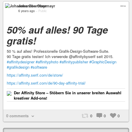
Johannes Obermayr
6 years ago
–
Public
50% auf alles! 90 Tage
gratis!
50 % auf alles! Professionelle Grafik-Design-Software-Suite.
90 Tage gratis testen! Ich verwende @affinitybyserif seit 2015.
#affinitydesigner
#affinityphoto
#affinitypublisher
#GraphicDesign
#grafikdesign
#software
https://affinity.serif.com/de/store/
https://affinity.serif.com/de/90-day-affinity-trial/
Der Affinity Store – Stöbern Sie in unserer breiten Auswahl
kreativer Add-ons!
0 comments
0
0
0