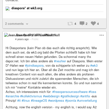
diaspora* at wk3.org
2 comments
4
2
4
Jean Qwertz ૐ VierPunktNull
4 years ago
–
Public
Hi Diasporians (kein Plan ob das euch alle richtig anspricht). Wie
dem auch sei, da wk3.org bald die Pforten schließt habe ich hier
schnell einen neuen Hafen gefunden. Da schonmal many thx
dapor.net. Ich bin alles andere als
#neuhier
auf Diaspora. Mein erster
D*-Hafen war
#joindiaspora
, von da schipperte ich weiter zu
#wk3
und nun lege ich hier an. Über all die Zeit mochte und mag ich den
kreativen Content von euch allen, die alles andere als profanen
Diskussionen und nicht zuletzt die spannenden Menschen, die ich
teilweise schon in real life kennenlernen konnte. So und nun sammel
ich mir "meine" Kontakte wieder ein.
Achso, ich interessiere mich für:
#freeopensourcesoftware
#foss
#anarchie
#kollektivismus
#webdesign
#grafikdesign
#antifa
-aus
Prinzip!
#it
#linux
#lineageOS
#wordpress
#joomla
#umverteilung
Achtung, now the english version - my english is, i would say A2