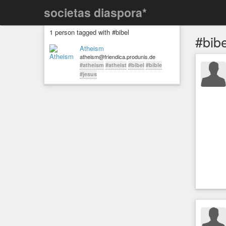
societas diaspora*
1 person tagged with #bibel
#bibe
Atheism
atheism@friendica.produnis.de
#atheism
#atheist
#bibel
#bible
#jesus