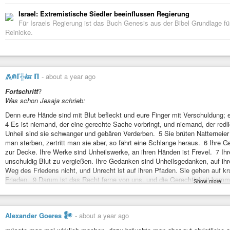
Israel: Extremistische Siedler beeinflussen Regierung
Für Israels Regierung ist das Buch Genesis aus der Bibel Grundlage für
Reinicke.
⨇⋒ℾ╬ⅈℼ ℿ
-
about a year ago
Fortschritt
?
Was schon Jesaja schrieb:
Denn eure Hände sind mit Blut befleckt und eure Finger mit Verschuldung; 
4 Es ist niemand, der eine gerechte Sache vorbringt, und niemand, der redlic
Unheil sind sie schwanger und gebären Verderben. 5 Sie brüten Natterneie
man sterben, zertritt man sie aber, so fährt eine Schlange heraus. 6 Ihre G
zur Decke. Ihre Werke sind Unheilswerke, an ihren Händen ist Frevel. 7 Ih
unschuldig Blut zu vergießen. Ihre Gedanken sind Unheilsgedanken, auf 
Weg des Friedens nicht, und Unrecht ist auf ihren Pfaden. Sie gehen auf 
Frieden. 9 Darum ist das Recht ferne von uns, und die Gerechtigkeit kommt ni
Show more
auf Helligkeit, siehe, so wandeln wir im Dunkeln. 10 Wir tasten an der Wand
Augen haben. Wir stoßen uns am Mittag wie in der Dämmerung, wir sind im 
und gurren wie die Tauben; denn wir harren auf Recht, so ist’s nicht da, auf 
Alexander Goeres 𒀯
-
about a year ago
Zuverlässigkeit gibt es nicht mehr. Wer sich vom Unrecht fernhält, dem spi