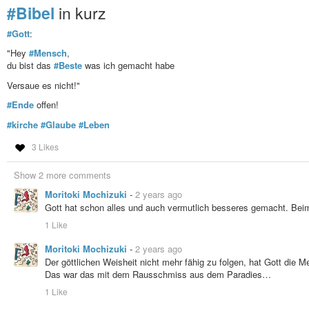
#Bibel
in kurz
#Gott
:
"Hey
#Mensch
,
du bist das
#Beste
was ich gemacht habe
Versaue es nicht!"
#Ende
offen!
#kirche
#Glaube
#Leben
3 Likes
Show 2 more comments
Moritoki Mochizuki
-
2 years ago
Gott hat schon alles und auch vermutlich besseres gemacht. Bei
1 Like
Moritoki Mochizuki
-
2 years ago
Der göttlichen Weisheit nicht mehr fähig zu folgen, hat Gott die 
Das war das mit dem Rausschmiss aus dem Paradies…
1 Like