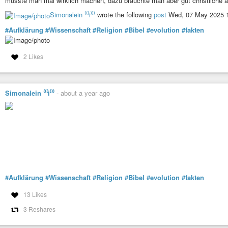
müsste man mal wirklich machen, dazu bräuchte man aber gut christliche
gesehen, und es missfällt ihm, dass es kein Recht mehr gibt.
Simonalein ⁽⁽⁽i⁾⁾⁾
wrote the following
post
Wed, 07 May 2025 1
#Erkenntnis
#Umkehr
#Nachdenken
#Bibel
#Verstehen
#Handeln
#Einm
#Aufklärung
#Wissenschaft
#Religion
#Bibel
#evolution
#fakten
2 Likes
Simonalein ⁽⁽⁽i⁾⁾⁾
-
about a year ago
#Aufklärung
#Wissenschaft
#Religion
#Bibel
#evolution
#fakten
13 Likes
3 Reshares