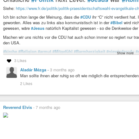
Siehe:
https://www.fr.de/politik/politik-praesidentschaftswahl-evangelikale-
Ich bin schon lange der Meinung, dass die
#CDU
ihr “C” nicht verdient hat.
geworden. Alles was zu links also kommunistisch ist in der
#Bibel
wird nic
gewesen, wäre
#Jesus
natürlich Kapitalist gewesen - so die Denkweise der 
Machen wir uns nichts vor die CDU hat auch schon immer so regiert nur tra
den USA.
#kirche
#Religion
#armut
#Mitgefühl
#Barmherzigkeit
#niewiedercdu
#
Show more
#Regierung
#Problem
#zukunft
#Perspektive
#ethik
#menschenrechte
3 Likes
#Kommunismus
Aladár Mézga
-
3 months ago
Man sollte ihnen aber ruhig so oft wie möglich die entsprechend
Evangelikale Christen in den USA lehnen Bibelstellen ab â weil Jesus
2 Likes
Reverend Elvis
-
7 months ago