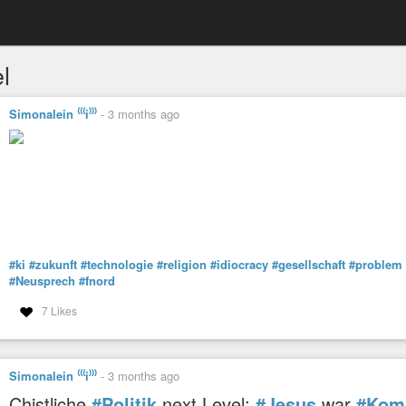
l
Simonalein ⁽⁽⁽i⁾⁾⁾
-
3 months ago
#ki
#zukunft
#technologie
#religion
#idiocracy
#gesellschaft
#problem
#Neusprech
#fnord
7 Likes
Simonalein ⁽⁽⁽i⁾⁾⁾
-
3 months ago
Chistliche
#Politik
next Level:
#Jesus
war
#Kom