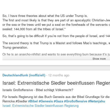
So, I have three theories about what the US under Trump is.
The first and most likely is that they are part of an apocalyptic Christian-J
or the sea or the trees until we put a seal on the foreheads of the servant
sealed: 144,000 from all the tribes of Israel."
So, that’s going to be difficult if you’re not from the people of Israel, and 1
The second theory is that Trump is a Maoist and follows Mao’s teachings, w
Trump generation.
Or he is an anarcho-nihilist and wants to see everything burn because it’s jus
Show more
https://word.undead-network.de/2026/01/09/so-i-have-three-theories-about-w
#bibel
#christian
#jew
#jewish
#mao
#nihilist
#Revelation
#satanic
#tr
Deutschlandfunk (inoffiziell)
-
12 months ago
So, I have three theories about what the US under Trump is.
The first and most likely is that they are part of an apocalyptic Christ
Israel: Extremistische Siedler beeinflussen Regie
land or the sea or the trees until we put a seal on the foreheads of the serva
Israels Großoffensive - Bibel schlägt Völkerrecht?
Für Israels Regierung ist das Buch Genesis aus der Bibel Grundlage für die 
Reinicke.#Siedler
#Bibel
#Genesis
#Gaza
#Großoffensive
#Netanjahu
Israel: Extremistische Siedler beeinflussen Regierung