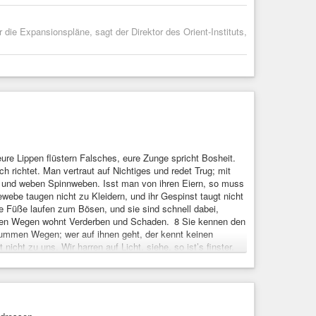
 die Expansionspläne, sagt der Direktor des Orient-Instituts,
eure Lippen flüstern Falsches, eure Zunge spricht Bosheit.
h richtet. Man vertraut auf Nichtiges und redet Trug; mit
r und weben Spinnweben. Isst man von ihren Eiern, so muss
ewebe taugen nicht zu Kleidern, und ihr Gespinst taugt nicht
re Füße laufen zum Bösen, und sie sind schnell dabei,
ihren Wegen wohnt Verderben und Schaden. 8 Sie kennen den
krummen Wegen; wer auf ihnen geht, der kennt keinen
cht zu uns. Wir harren auf Licht, siehe, so ist’s finster,
 entlang wie die Blinden und tappen wie die, die keine
Düstern wie die Toten. 11 Wir brummen alle wie die Bären
Heil, so ist’s ferne von uns.
elen die anderen übel mit.« Der HERR hat dies alles