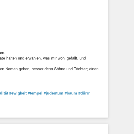
aum.
e halten und erwählen, was mir wohl gefällt, und
inen Namen geben, besser denn Söhne und Töchter; einen
lität
#ewigkeit
#tempel
#judentum
#baum
#dürrr