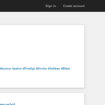
Sign in
Create account
#humor
#satire
#Predigt
#Kirche
#Vatikan
#Bibel
munist