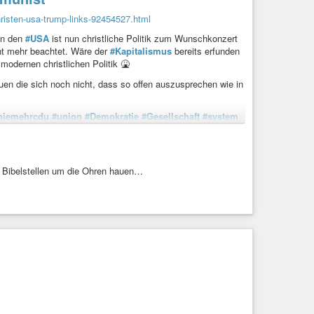
christen-usa-trump-links-92454527.html
 In den
#USA
ist nun christliche Politik zum Wunschkonzert
ht mehr beachtet. Wäre der
#Kapitalismus
bereits erfunden
modernen christlichen Politik 🤮
uen die sich noch nicht, dass so offen auszusprechen wie in
niemehrcdu
#union
#Demokratie
#Gesellschaft
#system
#Christen
#amerika
#trump
#Verachtung
#Sünde
en Bibelstellen um die Ohren hauen…
 âzu linksâ ist