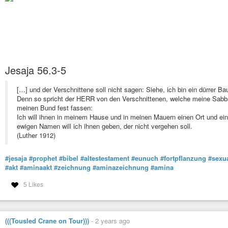
Jesaja 56.3-5
[…] und der Verschnittene soll nicht sagen: Siehe, ich bin ein dürrer B
Denn so spricht der HERR von den Verschnittenen, welche meine Sabbat
meinen Bund fest fassen:
Ich will ihnen in meinem Hause und in meinen Mauern einen Ort und e
ewigen Namen will ich ihnen geben, der nicht vergehen soll.
(Luther 1912)
#jesaja
#prophet
#bibel
#altestestament
#eunuch
#fortpflanzung
#sexua
#akt
#aminaakt
#zeichnung
#aminazeichnung
#amina
5 Likes
(((Tousled Crane on Tour)))
-
2 years ago