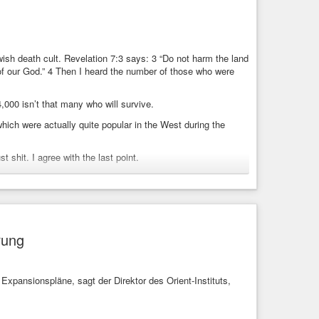
ewish death cult. Revelation 7:3 says: 3 “Do not harm the land
s of our God.” 4 Then I heard the number of those who were
44,000 isn’t that many who will survive.
hich were actually quite popular in the West during the
t shit. I agree with the last point.
hat-the-us-under-trump-is/
ump
#usa
ian-Jewish death cult. Revelation 7:3 says: 3 “Do not harm the
rung
nts of our God.” 4 Then I heard the ...
Expansionspläne, sagt der Direktor des Orient-Instituts,