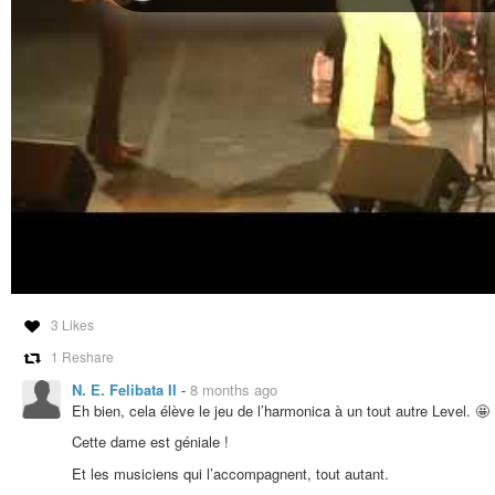
3 Likes
1 Reshare
N. E. Felibata II
-
8 months ago
Eh bien, cela élève le jeu de l’harmonica à un tout autre Level. 🤩
Cette dame est géniale !
Et les musiciens qui l’accompagnent, tout autant.