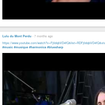
Lulu du Mont Perdu
-
7 months ago
https://www.youtube.com/watch?v=Fj0dqbVD4fQ&list=RDFj0dqbVD4fQ&sta
#music
#musique
#harmonica
#bluesharp