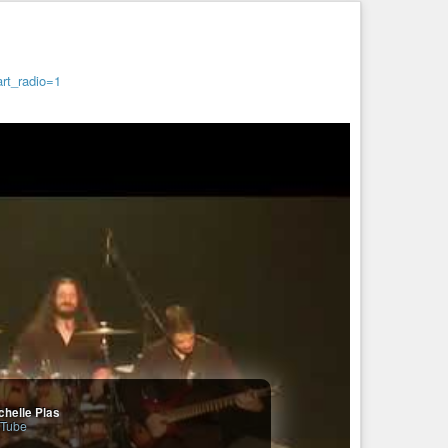
rt_radio=1
chelle Plas
Tube