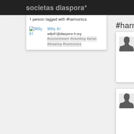
societas diaspora*
1 person tagged with #harmonica
#har
Willy 81
willy81@diaspora-fr.org
#contentment
#traveling
#artist
#drawing
#harmonica