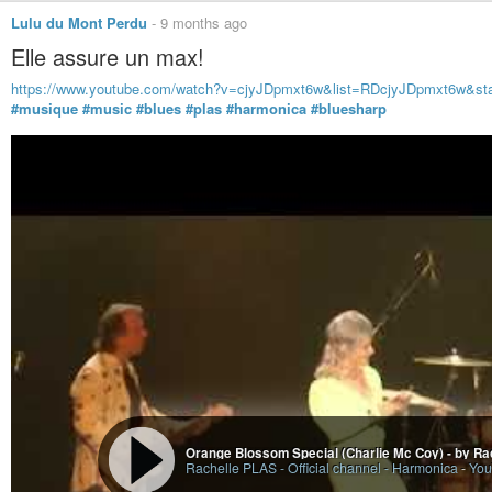
Lulu du Mont Perdu
-
9 months ago
Elle assure un max!
https://www.youtube.com/watch?v=cjyJDpmxt6w&list=RDcjyJDpmxt6w&sta
#musique
#music
#blues
#plas
#harmonica
#bluesharp
Orange Blossom Special (Charlie Mc Coy) - by Ra
Rachelle PLAS - Official channel - Harmonica
-
You