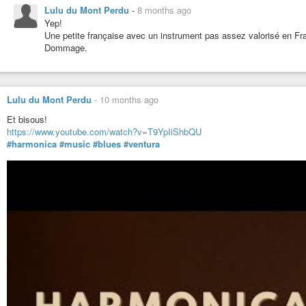
Lulu du Mont Perdu
-
8 months ago
Yep!
Une petite française avec un instrument pas assez valorisé en Fr
Dommage.
Lulu du Mont Perdu
-
10 months ago
Et bisous!
https://www.youtube.com/watch?v=T9YpIiShbQU
#harmonica
#music
#blues
#ventura