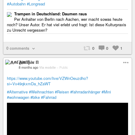
#Autobahn
#Longread
Trampen in Deutschland: Daumen raus
Per Anhalter von Berlin nach Aachen, wer macht sowas heute
noch? Unser Autor. Er hat viel erlebt und fragt: Ist diese Kulturpraxis
zu Unrecht vergessen?
0 comments
0
0
1
⨇⋒ℾ╬ⅈℼ ℿ
8 months ago
Via mobile
–
Public
https://www.youtube.com/live/VZWnOeuzdho?
si=Vx49qkxmDa_hZaWT
#Alternative
#Weihnachten
#Reisen
#fahrradanhänger
#Mini
#wohnwagen
#bike
#Fahrrad