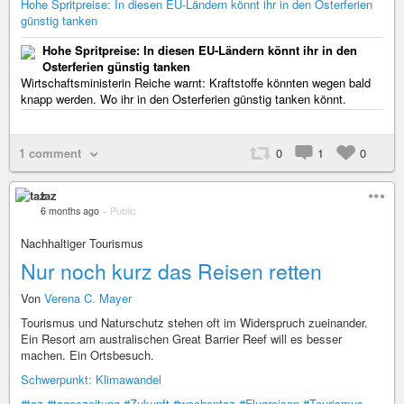
Hohe Spritpreise: In diesen EU-Ländern könnt ihr in den Osterferien
günstig tanken
Hohe Spritpreise: In diesen EU-Ländern könnt ihr in den
Osterferien günstig tanken
Wirtschaftsministerin Reiche warnt: Kraftstoffe könnten wegen bald
knapp werden. Wo ihr in den Osterferien günstig tanken könnt.
1 comment
0
1
0
taz
6 months ago
–
Public
Nachhaltiger Tourismus
Nur noch kurz das Reisen retten
Von
Verena C. Mayer
Tourismus und Naturschutz stehen oft im Widerspruch zueinander.
Ein Resort am australischen Great Barrier Reef will es besser
machen. Ein Ortsbesuch.
Schwerpunkt: Klimawandel
#taz
#tageszeitung
#Zukunft
#wochentaz
#Flugreisen
#Tourismus