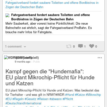
Fahrgastverband fordert saubere Toiletten und offene Bordbistros in
Zügen der Deutschen Bahn
Fahrgastverband fordert saubere Toiletten und offene
Bordbistros in Zügen der Deutschen Bahn
Mehr Sauberkeit, aber vorerst keine Pünktlichkeit: Die neue
Bahnchefin sei ehrlich, sagt der Fahrgastverband ProBahn. Es
brauche mehr Infos für Fahrgäste.
1 comment
0
1
0
WDR (inoffiziell)
9 months ago
–
Public
Kampf gegen die "Hundemafia":
EU plant Mikrochip-Pflicht für Hunde
und Katzen
EU plant Mikrochip-Pflicht für Hunde und Katzen: Was bedeutet das
für Tierhalter - und was gilt in NRW?#WDR
#Hund
#Katze
#Mikrochip
#EU
#Regeln
#Gesetz
#Reisen
#abwann
#Pflicht
#DeutschlandInternational