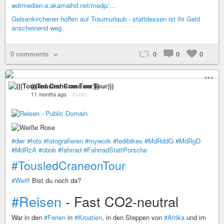
wdrmedien-a.akamaihd.net/medp/…
Gelsenkirchener hoffen auf Traumurlaub - stattdessen ist ihr Geld
anscheinend weg
0 comments
0
0
0
(((Tousled Crane on Tour)))
11 months ago
–
Public
#dwr
#foto
#fotografieren
#mywork
#fedibikes
#MdRddG
#MdRgD
#MdRzA
#obob
#fahrrad
#FahrradStattPorsche
#TousledCraneonTour
#Welt
! Bist du noch da?
#Reisen
- Fast CO2-neutral
War in den
#Ferien
in
#Kroatien
, in den Steppen von
#Afrika
und im