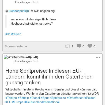
3 months ago
–
Public
@
(((chaospunk)))
im ICE ungeduldig:
wann kommt den eigentlich diese
Hochgeschwindigkeitsstrecke?
#db
#reisen
0 comments
1
0
0
WDR (inoffiziell)
5 months ago
–
Public
Hohe Spritpreise: In diesen EU-
Ländern könnt ihr in den Osterferien
günstig tanken
Wirtschaftsministerin Reiche warnt: Benzin und Diesel könnten bald
knapp werden. Wo ihr in den Osterferien günstig tanken könnt.#WDR
#Tanken
#Benzin
#Diesel
#Sprit
#Spritpreise
#Osterferien
#Reisen
#EU
#Europa
#DeutschlandInternational