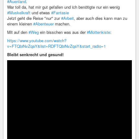
#Auenland
.
War toll da, hat mir gut gefallen und ich benötigte nur ein wenig
#Muskelkraft
und etwas
#Fantasie
Jetzt geht die Reise "nur" zur
#Arbeit
, aber auch dies kann man zu
einem kleinen
#Abenteuer
machen.
Mit auf den
#Weg
ein bisschen was aus der
#Mottenkiste
:
https://www.youtube.com/watch?
v=FTQbiNvZqaY&list=RDFTQbiNvZqaY&start_radio=1
Bleibt senkrecht und gesund!