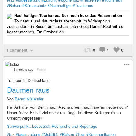
#Reisen
#Klimaschutz
#Nachhaltiger
#Tourismus
Nachhaltiger Tourismus: Nur noch kurz das Reisen retten
Tourismus und Naturschutz stehen oft im Widerspruch
zueinander. Ein Resort am australischen Great Barrier Reef will es
besser machen. Ein Ortsbesuch.
1 comment
0
1
0
taz
8 months ago
–
Public
Trampen in Deutschland
Daumen raus
Von
Bernd Müllender
Per Anhalter von Berlin nach Aachen, wer macht sowas heute noch?
Unser Autor. Er hat viel erlebt und fragt: Ist diese Kulturpraxis zu
Unrecht vergessen?
Schwerpunkt: Lesestück Recherche und Reportage
#taz
#tageszeitung
#Mobilität
#Reisen
#Tour
#Kommunikation