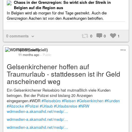
Chaos in der Grenzregion: So wirkt sich der Streik in
Belgien auf die Region aus
In Belgien wird ab morgen für drei Tage gestreikt. Auch die
Grenzregion Aachen ist von den Auswirkungen betroffen.
0 comments
0
0
1
WDR (inoffiziell)
11 months ago
–
Public
Gelsenkirchener hoffen auf
Traumurlaub - stattdessen ist ihr Geld
anscheinend weg
Ein Gelsenkirchener Reisebüro hat mutmaßlich viele Kunden
betrogen. Bei der Polizei sind bislang 20 Anzeigen
eingegangen.#WDR
#Reisebüro
#Reisen
#Gelsenkirchen
#Kunden
#Abzocke
#Polizei
#Urlaub
#Urlaubsreise
#NRW
wdrmedien-a.akamaihd.net/medp/…
wdrmedien-a.akamaihd.net/medp/…
wdrmedien-a.akamaihd.net/medp/…