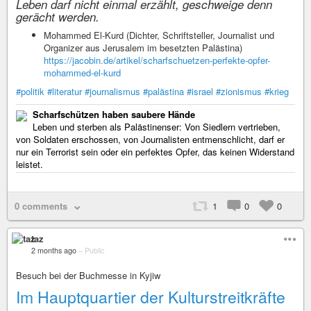
Leben darf nicht einmal erzählt, geschweige denn
gerächt werden.
Mohammed El-Kurd (Dichter, Schriftsteller, Journalist und
Organizer aus Jerusalem im besetzten Palästina)
https://jacobin.de/artikel/scharfschuetzen-perfekte-opfer-
mohammed-el-kurd
#politik
#literatur
#journalismus
#palästina
#israel
#zionismus
#krieg
Scharfschützen haben saubere Hände
Leben und sterben als Palästinenser: Von Siedlern vertrieben,
von Soldaten erschossen, von Journalisten entmenschlicht, darf er
nur ein Terrorist sein oder ein perfektes Opfer, das keinen Widerstand
leistet.
0 comments
1
0
0
taz
2 months ago
–
Public
Besuch bei der Buchmesse in Kyjiw
Im Hauptquartier der Kulturstreitkräfte