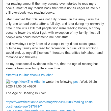
her reading amount! then my parents even started to read my sf
books. most of my friends back then were not as eager as me but
still everybody was reading books.
later i learned that this was not fully normal. in the army i was the
only one to read books after a full day. and later during my university
time in the 90s i still met people who were reading books, but they
became fewer the older i got. with exception of my family i lost all
people who could recommend me new stuff.
and nowadays i only know of 2 people in my direct social group
outside my family who read for recreation. but unluckily nothing i
would pick up myself ("serious" literature that critics talk about, and
romance and thrillers)
so my anecdotical evidence tells me, that the age of reading has
already been over for quite some time ...
#literatur
#kultur
#books
#bücher
The Atlantic
wrote the following
post
Wed, 08 Jul
2026 11:55:56 +0200
The Age of Reading Is Over
https://www.theatlantic.com/magazine/2026/08/reading-crisis-
postliterate-age/687618/?
utm_source=flipboard&utm_medium=activitypub