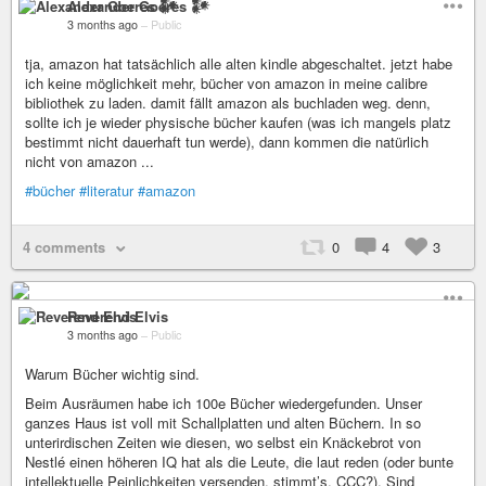
Alexander Goeres 𒀯
3 months ago
–
Public
tja, amazon hat tatsächlich alle alten kindle abgeschaltet. jetzt habe
ich keine möglichkeit mehr, bücher von amazon in meine calibre
bibliothek zu laden. damit fällt amazon als buchladen weg. denn,
sollte ich je wieder physische bücher kaufen (was ich mangels platz
bestimmt nicht dauerhaft tun werde), dann kommen die natürlich
nicht von amazon ...
#bücher
#literatur
#amazon
4 comments
0
4
3
Reverend Elvis
3 months ago
–
Public
Warum Bücher wichtig sind.
Beim Ausräumen habe ich 100e Bücher wiedergefunden. Unser
ganzes Haus ist voll mit Schallplatten und alten Büchern. In so
unterirdischen Zeiten wie diesen, wo selbst ein Knäckebrot von
Nestlé einen höheren IQ hat als die Leute, die laut reden (oder bunte
intellektuelle Peinlichkeiten versenden, stimmt’s, CCC?). Sind