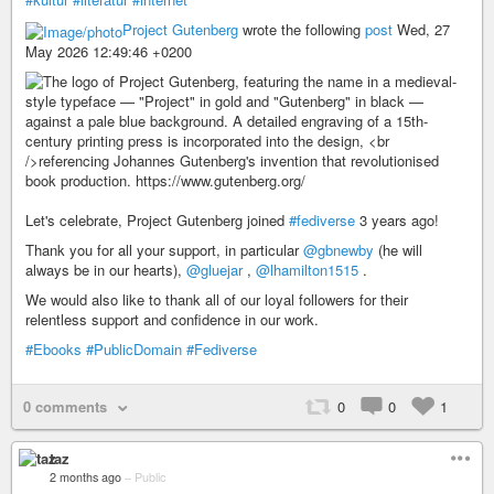
Project Gutenberg
wrote the following
post
Wed, 27
May 2026 12:49:46 +0200
Let's celebrate, Project Gutenberg joined
#fediverse
3 years ago!
Thank you for all your support, in particular
@gbnewby
(he will
always be in our hearts),
@gluejar
,
@lhamilton1515
.
We would also like to thank all of our loyal followers for their
relentless support and confidence in our work.
#Ebooks
#PublicDomain
#Fediverse
0 comments
0
0
1
taz
2 months ago
–
Public