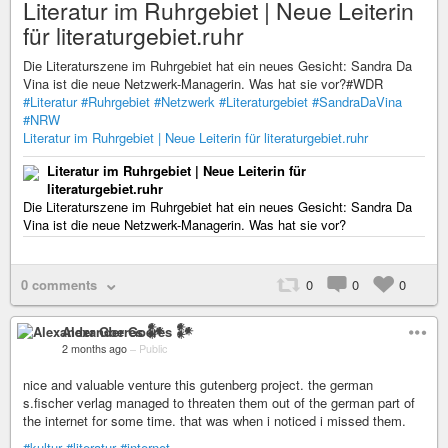
Literatur im Ruhrgebiet | Neue Leiterin
für literaturgebiet.ruhr
Die Literaturszene im Ruhrgebiet hat ein neues Gesicht: Sandra Da
Vina ist die neue Netzwerk-Managerin. Was hat sie vor?#WDR
#Literatur
#Ruhrgebiet
#Netzwerk
#Literaturgebiet
#SandraDaVina
#NRW
Literatur im Ruhrgebiet | Neue Leiterin für literaturgebiet.ruhr
Literatur im Ruhrgebiet | Neue Leiterin für
literaturgebiet.ruhr
Die Literaturszene im Ruhrgebiet hat ein neues Gesicht: Sandra Da
Vina ist die neue Netzwerk-Managerin. Was hat sie vor?
0 comments
0
0
0
Alexander Goeres 𒀯
2 months ago
–
Public
nice and valuable venture this gutenberg project. the german
s.fischer verlag managed to threaten them out of the german part of
the internet for some time. that was when i noticed i missed them.
#kultur
#literatur
#internet