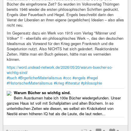
Bücher die eingefrorene Zeit? So wurden im Volksverlag Thüringen
bereits 1946 wieder die ersten philosophischen Schriften gedruckt.
Engels über Feuerbach und Hegel. Engels beschreibt darin den
Verrat der Liberalen an ihren eigene (angeblichen) Idealen – also alles
nicht neu.
Im Gegensatz dazu ein Werk von 1915 vom Verlag "Männer und
Völker" !! - ebenfalls ein philosophisches Werk –, das den deutschen
Idealismus als Vorwand für den Krieg gegen Frankreich und die
Sowjetunion nutzt. Also NICHTS hat sich geändert. Reaktionärste
Zeiten. Hätte man ein Buch gelesen, hätte man es vermeiden
können.
https://word.undead-network.de/2026/05/20/warum-buecher-so-
wichtig-sind/
#buch
#BrgerlicherMaterialismus
#ccc
#engels
#hegel
#HistorischerMaterialismus
#krieg
#literatur
#philosophie
Warum Bücher so wichtig sind.
Beim Ausräumen habe ich 100e Bücher wiedergefunden. Unser
ganzes Haus ist voll mit Schallplatten und alten Büchern. In so
unterirdischen Zeiten wie diesen, wo selbst ein Knäckebrot von
Nestlé einen höheren IQ hat als die Leute, die laut reden...