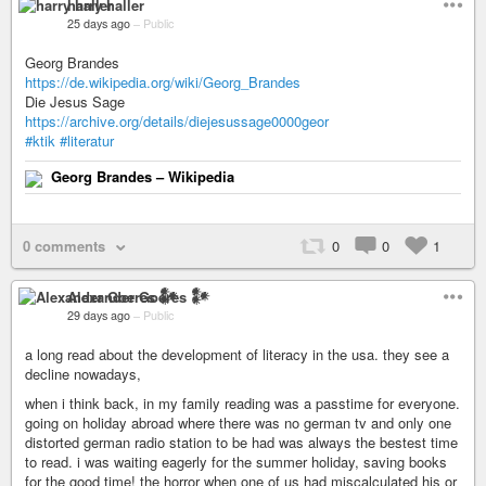
harry haller
25 days ago
–
Public
Georg Brandes
https://de.wikipedia.org/wiki/Georg_Brandes
Die Jesus Sage
https://archive.org/details/diejesussage0000geor
#ktik
#literatur
Georg Brandes – Wikipedia
0 comments
0
0
1
Alexander Goeres 𒀯
29 days ago
–
Public
a long read about the development of literacy in the usa. they see a
decline nowadays,
when i think back, in my family reading was a passtime for everyone.
going on holiday abroad where there was no german tv and only one
distorted german radio station to be had was always the bestest time
to read. i was waiting eagerly for the summer holiday, saving books
for the good time! the horror when one of us had miscalculated his or