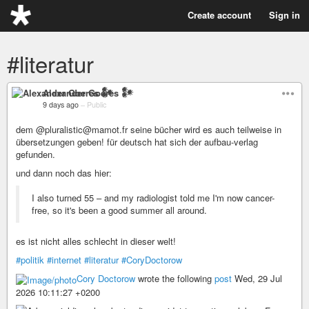
Create account
Sign in
#literatur
Alexander Goeres 𒀯
9 days ago
–
Public
dem @pluralistic@mamot.fr seine bücher wird es auch teilweise in
übersetzungen geben! für deutsch hat sich der aufbau-verlag
gefunden.
und dann noch das hier:
I also turned 55 – and my radiologist told me I'm now cancer-
free, so it's been a good summer all around.
es ist nicht alles schlecht in dieser welt!
#politik
#internet
#literatur
#CoryDoctorow
Cory Doctorow
wrote the following
post
Wed, 29 Jul
2026 10:11:27 +0200