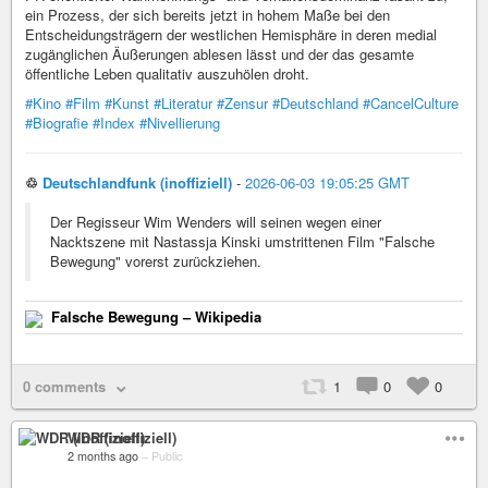
ein Prozess, der sich bereits jetzt in hohem Maße bei den
Entscheidungsträgern der westlichen Hemisphäre in deren medial
zugänglichen Äußerungen ablesen lässt und der das gesamte
öffentliche Leben qualitativ auszuhölen droht.
#Kino
#Film
#Kunst
#Literatur
#Zensur
#Deutschland
#CancelCulture
#Biografie
#Index
#Nivellierung
♲
Deutschlandfunk (inoffiziell)
-
2026-06-03 19:05:25 GMT
Der Regisseur Wim Wenders will seinen wegen einer
Nacktszene mit Nastassja Kinski umstrittenen Film "Falsche
Bewegung" vorerst zurückziehen.
Falsche Bewegung – Wikipedia
0 comments
1
0
0
WDR (inoffiziell)
2 months ago
–
Public