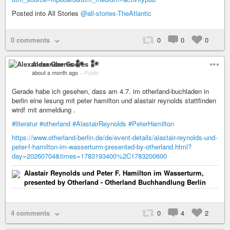
Posted into All Stories
@all-stories-TheAtlantic
0 comments
0
0
0
Alexander Goeres 𒀯
about a month ago
–
Public
Gerade habe ich gesehen, dass am 4.7. im otherland-buchladen in
berlin eine lesung mit peter hamilton und alastair reynolds stattfinden
wird! mit anmeldung .
#literatur
#otherland
#AlastairReynolds
#PeterHamilton
https://www.otherland-berlin.de/de/event-details/alastair-reynolds-und-
peter-f-hamilton-im-wasserturm-presented-by-otherland.html?
day=20260704&times=1783193400%2C1783200600
Alastair Reynolds und Peter F. Hamilton im Wasserturm,
presented by Otherland - Otherland Buchhandlung Berlin
4 comments
0
4
2