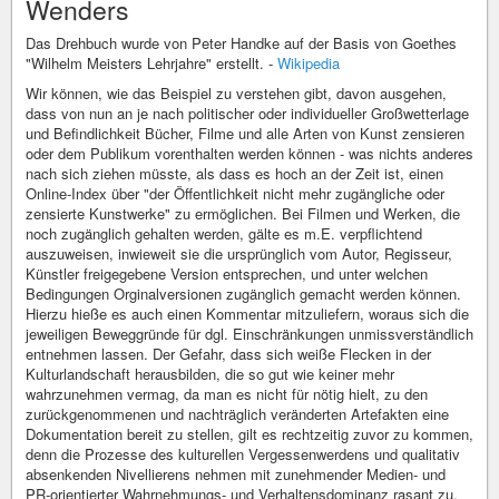
Wenders
Das Drehbuch wurde von Peter Handke auf der Basis von Goethes
"Wilhelm Meisters Lehrjahre" erstellt. -
Wikipedia
Wir können, wie das Beispiel zu verstehen gibt, davon ausgehen,
dass von nun an je nach politischer oder individueller Großwetterlage
und Befindlichkeit Bücher, Filme und alle Arten von Kunst zensieren
oder dem Publikum vorenthalten werden können - was nichts anderes
nach sich ziehen müsste, als dass es hoch an der Zeit ist, einen
Online-Index über "der Öffentlichkeit nicht mehr zugängliche oder
zensierte Kunstwerke" zu ermöglichen. Bei Filmen und Werken, die
noch zugänglich gehalten werden, gälte es m.E. verpflichtend
auszuweisen, inwieweit sie die ursprünglich vom Autor, Regisseur,
Künstler freigegebene Version entsprechen, und unter welchen
Bedingungen Orginalversionen zugänglich gemacht werden können.
Hierzu hieße es auch einen Kommentar mitzuliefern, woraus sich die
jeweiligen Beweggründe für dgl. Einschränkungen unmissverständlich
entnehmen lassen. Der Gefahr, dass sich weiße Flecken in der
Kulturlandschaft herausbilden, die so gut wie keiner mehr
wahrzunehmen vermag, da man es nicht für nötig hielt, zu den
zurückgenommenen und nachträglich veränderten Artefakten eine
Dokumentation bereit zu stellen, gilt es rechtzeitig zuvor zu kommen,
denn die Prozesse des kulturellen Vergessenwerdens und qualitativ
absenkenden Nivellierens nehmen mit zunehmender Medien- und
PR-orientierter Wahrnehmungs- und Verhaltensdominanz rasant zu,