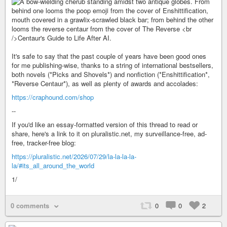
It's safe to say that the past couple of years have been good ones
for me publishing-wise, thanks to a string of international bestsellers,
both novels (*Picks and Shovels*) and nonfiction (*Enshittification*,
*Reverse Centaur*), as well as plenty of awards and accolades:
https://craphound.com/shop
--
If you'd like an essay-formatted version of this thread to read or
share, here's a link to it on pluralistic.net, my surveillance-free, ad-
free, tracker-free blog:
https://pluralistic.net/2026/07/29/la-la-la-la-
la/#its_all_around_the_world
1/
0 comments
0
0
2