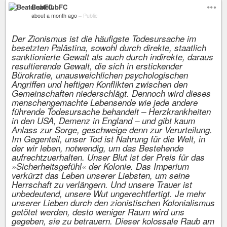
BeatclubFC
about a month ago
–
Public
Der Zionismus ist die häufigste Todesursache im
besetzten Palästina, sowohl durch direkte, staatlich
sanktionierte Gewalt als auch durch indirekte, daraus
resultierende Gewalt, die sich in erstickender
Bürokratie, unausweichlichen psychologischen
Angriffen und heftigen Konflikten zwischen den
Gemeinschaften niederschlägt. Dennoch wird dieses
menschengemachte Lebensende wie jede andere
führende Todesursache behandelt – Herzkrankheiten
in den USA, Demenz in England – und gibt kaum
Anlass zur Sorge, geschweige denn zur Verurteilung.
Im Gegenteil, unser Tod ist Nahrung für die Welt, in
der wir leben, notwendig, um das Bestehende
aufrechtzuerhalten. Unser Blut ist der Preis für das
»Sicherheitsgefühl« der Kolonie. Das Imperium
verkürzt das Leben unserer Liebsten, um seine
Herrschaft zu verlängern. Und unsere Trauer ist
unbedeutend, unsere Wut ungerechtfertigt. Je mehr
unserer Lieben durch den zionistischen Kolonialismus
getötet werden, desto weniger Raum wird uns
gegeben, sie zu betrauern. Dieser kolossale Raub am