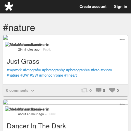
Create account
Sign in
#nature
Melanchomikerin
29 minutes ago
–
Public
Just Grass
#mywork
#fotografie
#photography
#photographie
#foto
#photo
#nature
#BW
#SW
#monochrome
#fineart
0 comments
0
0
0
Melanchomikerin
about an hour ago
–
Public
Dancer In The Dark