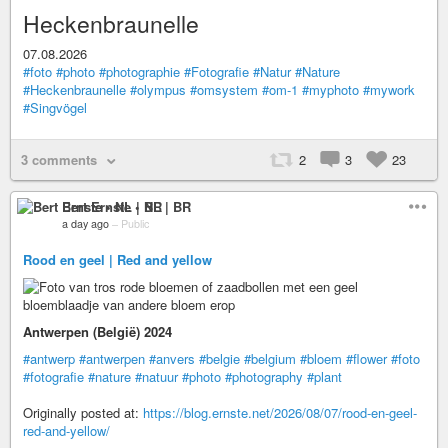
Heckenbraunelle
07.08.2026
#foto
#photo
#photographie
#Fotografie
#Natur
#Nature
#Heckenbraunelle
#olympus
#omsystem
#om-1
#myphoto
#mywork
#Singvögel
3 comments
2
3
23
Bert Ernste • NL | BR
a day ago
–
Public
Rood en geel | Red and yellow
Antwerpen (België) 2024
#antwerp
#antwerpen
#anvers
#belgie
#belgium
#bloem
#flower
#foto
#fotografie
#nature
#natuur
#photo
#photography
#plant
Originally posted at:
https://blog.ernste.net/2026/08/07/rood-en-geel-
red-and-yellow/