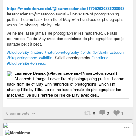
https://mastodon.social/@laurencedenaix/117052630836208998
laurencedenaix@mastodon.social - I never tire of photographing
puffins. I came back from Ile of May with hundreds of photographs,
which I’m sharing little by little.
Je ne me lasse jamais de photographier les macareux. Je suis
rentrée de l'île de May avec des centaines de photographies que je
partage petit à petit.
#biodiversity
#nature
#naturephotography
#birds
#birdsofmastodon
#birdphotography
#wildlife
#wildlifephotography
#scotland
#biodiversite
#oiseaux
Laurence Denaix (@laurencedenaix@mastodon.social)
Attached: 1 image I never tire of photographing puffins. I came
back from Ile of May with hundreds of photographs, which I’m
sharing little by little. Je ne me lasse jamais de photographier les
macareux. Je suis rentrée de l'île de May avec des...
0 comments
0
0
1
Memo