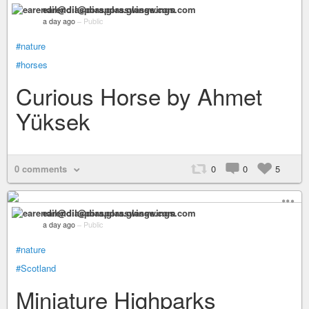
earendil@diaspora.glasswings.com
a day ago
–
Public
#nature
#horses
Curious Horse by Ahmet
Yüksek
0 comments
0
0
5
earendil@diaspora.glasswings.com
a day ago
–
Public
#nature
#Scotland
Miniature Highparks