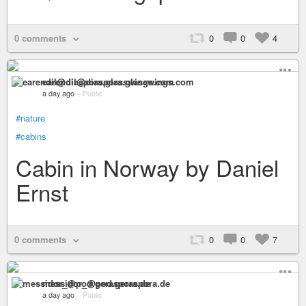
0 comments
0
0
4
earendil@diaspora.glasswings.com
a day ago
–
Public
#nature
#cabins
Cabin in Norway by Daniel
Ernst
0 comments
0
0
7
messidor_@pod.geraspora.de
a day ago
–
Public