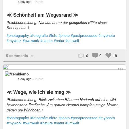
a day ago
–
Public
≪ Schönheit am Wegesrand ≫
(Bildbeschreibung: Nahaufnahme der goldgelben Blüte eines
Sonnenhuts.)
#photography
#fotografie
#foto
#photo
#postprocessed
#myphoto
#mywork
#ownwork
#nature
#natur
#umwelt
0 comments
0
0
18
Memo
a day ago
–
Public
≪ Wege, wie ich sie mag ≫
(Bildbeschreibung: Blick zwischen Bäumen hindurch auf eine wild
bewachsene Freifläche. Am grauen Himmel kämpfen einige Möwen
gegen die Windböen.)
#photography
#fotografie
#foto
#photo
#postprocessed
#myphoto
#mywork
#ownwork
#nature
#natur
#umwelt