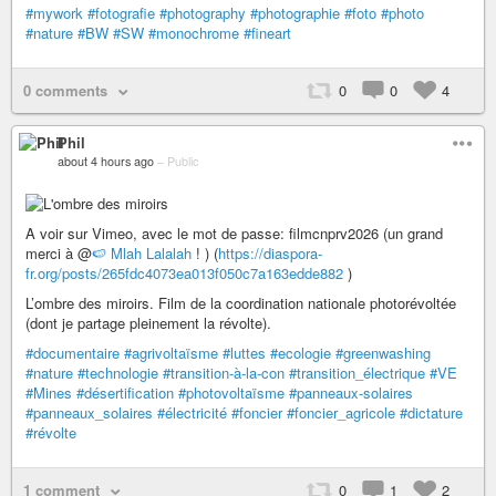
#mywork
#fotografie
#photography
#photographie
#foto
#photo
#nature
#BW
#SW
#monochrome
#fineart
0 comments
0
0
4
Phil
about 4 hours ago
–
Public
A voir sur Vimeo, avec le mot de passe: filmcnprv2026 (un grand
merci à @
🍉 Mlah Lalalah
! ) (
https://diaspora-
fr.org/posts/265fdc4073ea013f050c7a163edde882
)
L’ombre des miroirs. Film de la coordination nationale photorévoltée
(dont je partage pleinement la révolte).
#documentaire
#agrivoltaïsme
#luttes
#ecologie
#greenwashing
#nature
#technologie
#transition-à-la-con
#transition_électrique
#VE
#Mines
#désertification
#photovoltaïsme
#panneaux-solaires
#panneaux_solaires
#électricité
#foncier
#foncier_agricole
#dictature
#révolte
1 comment
0
1
2