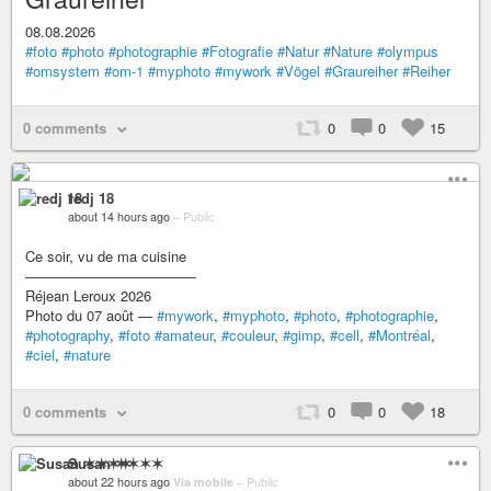
08.08.2026
#foto
#photo
#photographie
#Fotografie
#Natur
#Nature
#olympus
#omsystem
#om-1
#myphoto
#mywork
#Vögel
#Graureiher
#Reiher
0 comments
0
0
15
redj 18
about 14 hours ago
–
Public
Ce soir, vu de ma cuisine
――――――――――――
Réjean Leroux 2026
Photo du 07 août —
#mywork
,
#myphoto
,
#photo
,
#photographie
,
#photography
,
#foto
#amateur
,
#couleur
,
#gimp
,
#cell
,
#Montréal
,
#ciel
,
#nature
0 comments
0
0
18
Susan ✶✶✶✶
about 22 hours ago
Via mobile
–
Public