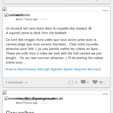
nadloriot
about 7 hours ago
–
Public
Un écureuil est venu boire dans la coupelle des oiseaux 🤩
A squirrel came to drink from the birdbath
Ce sont des images d'une vidéo que nous avons prise avec la
caméra piège que nous venons d'acheter... C'est notre nouvelle
attraction pour l'été ;) Je vais bientôt mettre les vidéos en ligne...
These are stills from a video we took with the trail camera we just
bought... It's our new summer attraction ;) I'll be posting the videos
online soon...
#nature
#sécheresse
#drought
#garden
#jardin
#squirrel
#écureuil
1 comment
1
1
13
messidor_@pod.geraspora.de
about 9 hours ago
–
Public
Graureiher