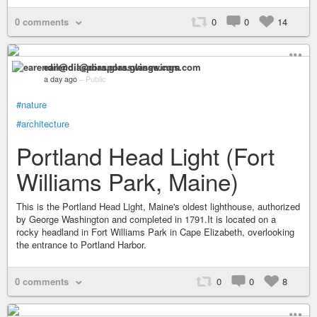
0 comments
0
0
14
earendil@diaspora.glasswings.com
a day ago
–
Public
#nature
#architecture
Portland Head Light (Fort
Williams Park, Maine)
This is the Portland Head Light, Maine's oldest lighthouse, authorized
by George Washington and completed in 1791.It is located on a
rocky headland in Fort Williams Park in Cape Elizabeth, overlooking
the entrance to Portland Harbor.
0 comments
0
0
8